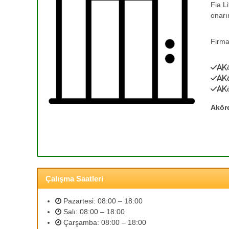
Fia L
e
T
onarı
a
T
m
a
i
Firma
m
r
i
v
Ak
r
e
Ak
0
A
Ak
(
s
a
3
Akör
n
1
s
2
ö
)
r
3
B
5
a
Çalışma Saatleri
3
k
ı
2
Pazartesi: 08:00 – 18:00
m
5
Salı: 08:00 – 18:00
l
9
Çarşamba: 08:00 – 18:00
a