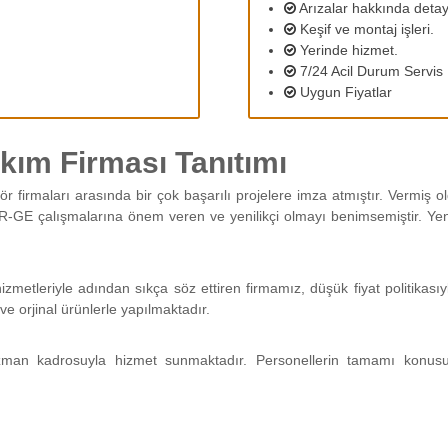
Arızalar hakkında detayl
Keşif ve montaj işleri.
Yerinde hizmet.
7/24 Acil Durum Servis
Uygun Fiyatlar
ım Firması Tanıtımı
ör firmaları arasında bir çok başarılı projelere imza atmıştır. Vermiş
R-GE çalışmalarına önem veren ve yenilikçi olmayı benimsemiştir. Yeni 
izmetleriyle adından sıkça söz ettiren firmamız, düşük fiyat politika
ve orjinal ürünlerle yapılmaktadır.
man kadrosuyla hizmet sunmaktadır. Personellerin tamamı konus