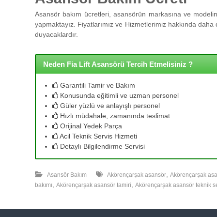
l
l
Asansör bakım ücretleri, asansörün markasına ve modeline
e
yapmaktayız. Fiyatlarımız ve Hizmetlerimiz hakkında daha de
r
duyacaklardır.
i
m
i
Neden Fia Lift Asansörü Tercih Etmelisiniz ?
z
l
Garantili Tamir ve Bakım
e
Konusunda eğitimli ve uzman personel
u
Güler yüzlü ve anlayışlı personel
y
Hızlı müdahale, zamanında teslimat
g
Orijinal Yedek Parça
u
Acil Teknik Servis Hizmeti
n
Detaylı Bilgilendirme Servisi
f
i
,
y
Asansör Bakım
Akörençarşak asansör
Akörençarşak as
,
,
a
bakımı
Akörençarşak asansör tamiri
Akörençarşak asansör teknik s
t
a
y