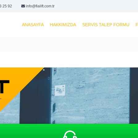
3 25 92
info@fialift.com.tr
ANASAYFA
HAKKIMIZDA
SERVIS TALEP FORMU
F