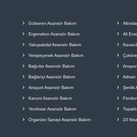
a
p
ı
Gülseren Asansör Bakım
Altınd
l
m
Ergenekon Asansör Bakım
Ali Ers
a
k
Yakupabdal Asansör Bakım
Kavacı
t
Yenipeçenek Asansör Bakım
Çoköre
a
d
Bağcılar Asansör Bakım
Anayur
ı
r
Bağlariçi Asansör Bakım
Adnan 
.
Anayurt Asansör Bakım
Şenlik
Kanuni Asansör Bakım
Feridu
Yenihisar Asansör Bakım
Topakl
Organize Sanayi Asansör Bakım
23 Nis