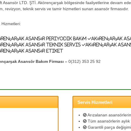
ift Asansör LTD. ŞTİ. Akörençarşak bölgesinde faaliyetlerine devam ed
m, revizyon, teknik servis ve tamir hizmetleri sunan asansör firmasıdır.
 Hizmetleri:
örençarşak Asansör Periyodik Bakım
Akörençarşak As
örençarşak Asansör Teknik Servis
Akörençarşak Asan
örençarşak Asansör Etiket
ençarşak Asansör Bakım Firması –
0(312) 353 25 92
Servis Hizmetleri
Arızalanan asansörlerin 
Tüm asansörlerin aylık 
Garantili parça değişimi