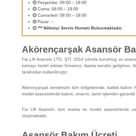
2
Perşembe: 08:00 – 18:00
r
Cuma: 08:00 – 18:00
ı
Cumartesi: 08:00 – 18:00
n
Pazar: –
ı
*** Nöbetçi Servis Hizmeti Bulunmaktadır.
z
d
e
Akörençarşak Asansör Bak
n
e
Fia Lift Asansör LTD. ŞTİ. 2014 yılında kurulmuş ve asans
y
tutmayı hedef edinen firmamız, daima kendini geliştiren, A
i
tarafından kullanılmıştır.
m
l
i
Akörençarşak semtimizin tüm bölgelerinde, kaliteli bakım h
p
model asansörlerde bakım, onarım, tamir işlemleri garantili 
e
r
Fia Lift Asansör, tüm marka ve model asansörlerde uz
s
oluşmaktadır.
o
n
e
Asansör Bakım Ücreti