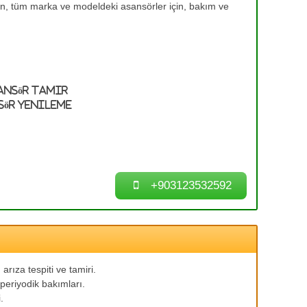
en, tüm marka ve modeldeki asansörler için, bakım ve
ansör Tamir
sör Yenileme
+903123532592
arıza tespiti ve tamiri.
periyodik bakımları.
.