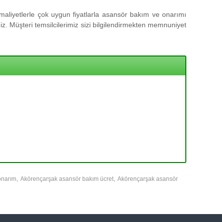
aliyetlerle çok uygun fiyatlarla asansör bakım ve onarımı
z. Müşteri temsilcilerimiz sizi bilgilendirmekten memnuniyet
,
,
onarım
Akörençarşak asansör bakım ücret
Akörençarşak asansör