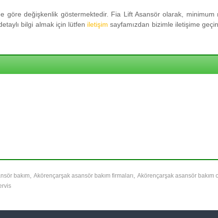
 göre değişkenlik göstermektedir. Fia Lift Asansör olarak, minimum m
taylı bilgi almak için lütfen
iletişim
sayfamızdan bizimle iletişime geçini
,
,
ansör bakım
Akörençarşak asansör bakım firmaları
Akörençarşak asansör bakım 
ervis