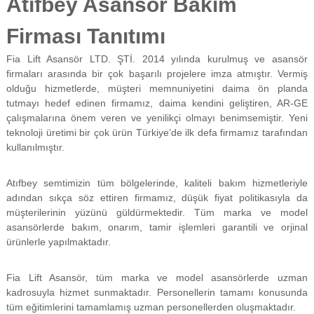
Atıfbey Asansör Bakım
f
i
Firması Tanıtımı
y
a
Fia Lift Asansör LTD. ŞTİ. 2014 yılında kurulmuş ve asansör
t
a
firmaları arasında bir çok başarılı projelere imza atmıştır. Vermiş
y
olduğu hizmetlerde, müşteri memnuniyetini daima ön planda
a
tutmayı hedef edinen firmamız, daima kendini geliştiren, AR-GE
p
çalışmalarına önem veren ve yenilikçi olmayı benimsemiştir. Yeni
ı
teknoloji üretimi bir çok ürün Türkiye’de ilk defa firmamız tarafından
l
kullanılmıştır.
m
a
k
Atıfbey semtimizin tüm bölgelerinde, kaliteli bakım hizmetleriyle
t
adından sıkça söz ettiren firmamız, düşük fiyat politikasıyla da
a
d
müşterilerinin yüzünü güldürmektedir. Tüm marka ve model
ı
asansörlerde bakım, onarım, tamir işlemleri garantili ve orjinal
r
ürünlerle yapılmaktadır.
.
Fia Lift Asansör, tüm marka ve model asansörlerde uzman
kadrosuyla hizmet sunmaktadır. Personellerin tamamı konusunda
tüm eğitimlerini tamamlamış uzman personellerden oluşmaktadır.