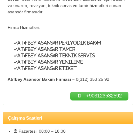
e
A
ve onarım, revizyon, teknik servis ve tamir hizmetleri sunan
s
T
asansör firmasıdır.
a
a
n
m
s
Firma Hizmetleri:
ö
i
r
r
B
Atıfbey Asansör Periyodik Bakım
0
a
Atıfbey Asansör Tamir
k
(
Atıfbey Asansör Teknik Servis
ı
3
Atıfbey Asansör Yenileme
m
Atıfbey Asansör Etiket
1
l
a
2
Atıfbey Asansör Bakım Firması –
0(312) 353 25 92
r
)
ı
3
n
+903123532592
ı
5
z
3
d
2
e
Çalışma Saatleri
n
5
e
9
y
Pazartesi: 08:00 – 18:00
2
i