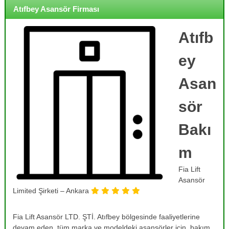
o
i
Atıfbey Asansör Firması
j
r
m
e
e
Atıfb
,
,
B
B
ey
a
a
k
k
ı
Asan
ı
m
,
m
sör
O
,
n
R
a
Bakı
r
e
ı
m
v
m
i
,
Fia Lift
T
z
a
Asansör
y
m
Limited Şirketi – Ankara
o
i
r
n
v
Fia Lift Asansör LTD. ŞTİ. Atıfbey bölgesinde faaliyetlerine
v
e
devam eden, tüm marka ve modeldeki asansörler için, bakım