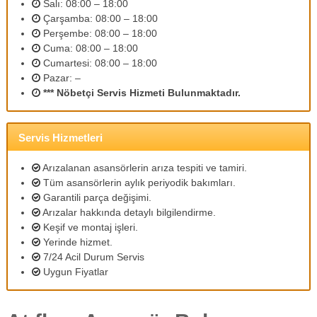
Salı: 08:00 – 18:00
m
Çarşamba: 08:00 – 18:00
l
Perşembe: 08:00 – 18:00
i
p
Cuma: 08:00 – 18:00
e
Cumartesi: 08:00 – 18:00
r
Pazar: –
s
*** Nöbetçi Servis Hizmeti Bulunmaktadır.
o
n
e
l
Servis Hizmetleri
l
e
Arızalanan asansörlerin arıza tespiti ve tamiri.
r
Tüm asansörlerin aylık periyodik bakımları.
i
Garantili parça değişimi.
m
Arızalar hakkında detaylı bilgilendirme.
i
z
Keşif ve montaj işleri.
l
Yerinde hizmet.
e
7/24 Acil Durum Servis
u
Uygun Fiyatlar
y
g
u
n