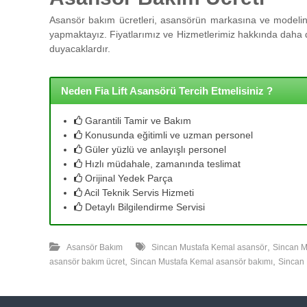
l
l
Asansör bakım ücretleri, asansörün markasına ve modeline
e
yapmaktayız. Fiyatlarımız ve Hizmetlerimiz hakkında daha de
r
duyacaklardır.
i
m
i
Neden Fia Lift Asansörü Tercih Etmelisiniz ?
z
l
Garantili Tamir ve Bakım
e
Konusunda eğitimli ve uzman personel
u
Güler yüzlü ve anlayışlı personel
y
Hızlı müdahale, zamanında teslimat
g
Orijinal Yedek Parça
u
Acil Teknik Servis Hizmeti
n
Detaylı Bilgilendirme Servisi
f
i
,
y
Asansör Bakım
Sincan Mustafa Kemal asansör
Sincan M
,
,
a
asansör bakım ücret
Sincan Mustafa Kemal asansör bakımı
Sincan 
t
a
y