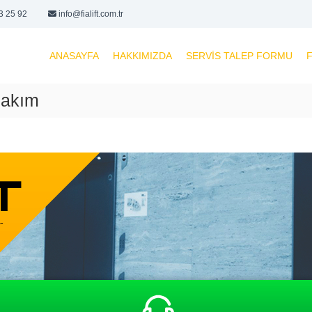
3 25 92
info@fialift.com.tr
ANASAYFA
HAKKIMIZDA
SERVIS TALEP FORMU
F
Bakım