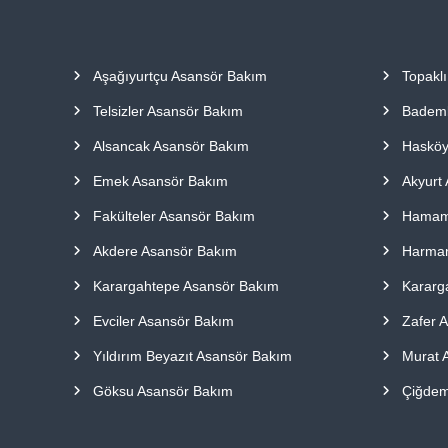
a
p
ı
Aşağıyurtçu Asansör Bakım
Topakl
l
m
Telsizler Asansör Bakım
Bademl
a
k
Alsancak Asansör Bakım
Hasköy
t
Emek Asansör Bakım
Akyurt
a
d
Fakülteler Asansör Bakım
Hamamö
ı
r
Akdere Asansör Bakım
Harman
.
Karargahtepe Asansör Bakım
Kararg
Evciler Asansör Bakım
Zafer 
Yıldırım Beyazıt Asansör Bakım
Murat 
Göksu Asansör Bakım
Çiğdem