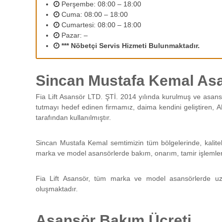
2
Perşembe: 08:00 – 18:00
r
Cuma: 08:00 – 18:00
ı
Cumartesi: 08:00 – 18:00
n
Pazar: –
ı
*** Nöbetçi Servis Hizmeti Bulunmaktadır.
z
d
e
Sincan Mustafa Kemal Asa
n
e
Fia Lift Asansör LTD. ŞTİ. 2014 yılında kurulmuş ve asans
y
tutmayı hedef edinen firmamız, daima kendini geliştiren, A
i
tarafından kullanılmıştır.
m
l
i
Sincan Mustafa Kemal semtimizin tüm bölgelerinde, kalitel
p
marka ve model asansörlerde bakım, onarım, tamir işlemleri g
e
r
Fia Lift Asansör, tüm marka ve model asansörlerde uz
s
oluşmaktadır.
o
n
e
Asansör Bakım Ücreti