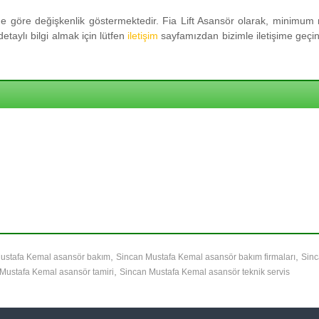
 göre değişkenlik göstermektedir. Fia Lift Asansör olarak, minimum m
taylı bilgi almak için lütfen
iletişim
sayfamızdan bizimle iletişime geçini
,
,
ustafa Kemal asansör bakım
Sincan Mustafa Kemal asansör bakım firmaları
Sinc
,
Mustafa Kemal asansör tamiri
Sincan Mustafa Kemal asansör teknik servis