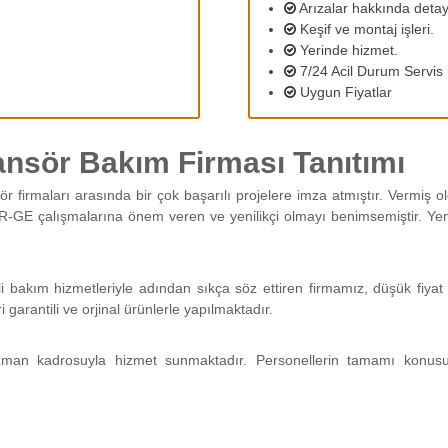
Arızalar hakkında detayl
Keşif ve montaj işleri.
Yerinde hizmet.
7/24 Acil Durum Servis
Uygun Fiyatlar
nsör Bakım Firması Tanıtımı
ör firmaları arasında bir çok başarılı projelere imza atmıştır. Vermiş
R-GE çalışmalarına önem veren ve yenilikçi olmayı benimsemiştir. Yeni 
i bakım hizmetleriyle adından sıkça söz ettiren firmamız, düşük fiyat 
arantili ve orjinal ürünlerle yapılmaktadır.
man kadrosuyla hizmet sunmaktadır. Personellerin tamamı konus