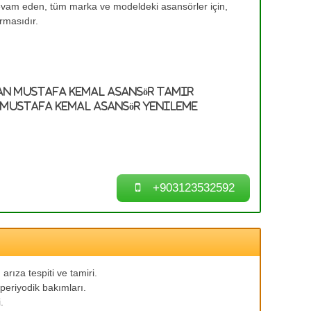
devam eden, tüm marka ve modeldeki asansörler için,
rmasıdır.
an Mustafa Kemal Asansör Tamir
 Mustafa Kemal Asansör Yenileme
+903123532592
arıza tespiti ve tamiri.
periyodik bakımları.
.