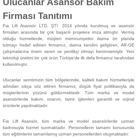
Ulucanlar Asansör Bakım
f
i
Firması Tanıtımı
y
a
Fia Lift Asansör LTD. ŞTİ. 2014 yılında kurulmuş ve asansör
t
a
firmaları arasında bir çok başarılı projelere imza atmıştır. Vermiş
y
olduğu hizmetlerde, müşteri memnuniyetini daima ön planda
a
tutmayı hedef edinen firmamız, daima kendini geliştiren, AR-GE
p
çalışmalarına önem veren ve yenilikçi olmayı benimsemiştir. Yeni
ı
teknoloji üretimi bir çok ürün Türkiye’de ilk defa firmamız tarafından
l
kullanılmıştır.
m
a
k
Ulucanlar semtimizin tüm bölgelerinde, kaliteli bakım hizmetleriyle
t
adından sıkça söz ettiren firmamız, düşük fiyat politikasıyla da
a
d
müşterilerinin yüzünü güldürmektedir. Tüm marka ve model
ı
asansörlerde bakım, onarım, tamir işlemleri garantili ve orjinal
r
ürünlerle yapılmaktadır.
.
Fia Lift Asansör, tüm marka ve model asansörlerde uzman
kadrosuyla hizmet sunmaktadır. Personellerin tamamı konusunda
tüm eğitimlerini tamamlamış uzman personellerden oluşmaktadır.