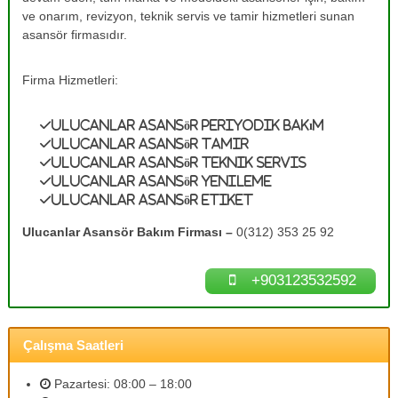
e
A
ve onarım, revizyon, teknik servis ve tamir hizmetleri sunan
s
T
asansör firmasıdır.
a
a
n
m
s
Firma Hizmetleri:
ö
i
r
r
B
Ulucanlar Asansör Periyodik Bakım
0
a
Ulucanlar Asansör Tamir
k
(
Ulucanlar Asansör Teknik Servis
ı
3
Ulucanlar Asansör Yenileme
m
Ulucanlar Asansör Etiket
1
l
a
2
Ulucanlar Asansör Bakım Firması –
0(312) 353 25 92
r
)
ı
3
n
+903123532592
ı
5
z
3
d
2
e
Çalışma Saatleri
n
5
e
9
y
Pazartesi: 08:00 – 18:00
2
i