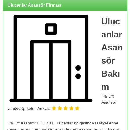
o
i
Ulucanlar Asansör Firması
j
r
m
e
e
Uluc
,
,
B
B
anlar
a
a
k
k
ı
Asan
ı
m
,
m
sör
O
,
n
R
a
Bakı
r
e
ı
m
v
m
i
,
Fia Lift
T
z
a
Asansör
y
m
Limited Şirketi – Ankara
o
i
r
n
v
Fia Lift Asansör LTD. ŞTİ. Ulucanlar bölgesinde faaliyetlerine
v
e
devam eden, tüm marka ve modeldeki asansörler için, bakım