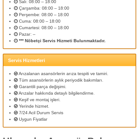
Salı: 08:00 – 18:00
m
Çarşamba: 08:00 – 18:00
l
Perşembe: 08:00 – 18:00
i
p
Cuma: 08:00 – 18:00
e
Cumartesi: 08:00 – 18:00
r
Pazar: –
s
*** Nöbetçi Servis Hizmeti Bulunmaktadır.
o
n
e
l
Servis Hizmetleri
l
e
Arızalanan asansörlerin arıza tespiti ve tamiri.
r
Tüm asansörlerin aylık periyodik bakımları.
i
Garantili parça değişimi.
m
Arızalar hakkında detaylı bilgilendirme.
i
z
Keşif ve montaj işleri.
l
Yerinde hizmet.
e
7/24 Acil Durum Servis
u
Uygun Fiyatlar
y
g
u
n