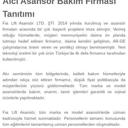
Alcı Asansör Bakım Firması
f
i
Tanıtımı
y
a
Fia Lift Asansör LTD. ŞTİ. 2014 yılında kurulmuş ve asansör
t
firmaları arasında bir çok başarılı projelere imza atmıştır. Vermiş
a
y
olduğu hizmetlerde, müşteri memnuniyetini daima ön planda
a
tutmayı hedef edinen firmamız, daima kendini geliştiren, AR-GE
p
çalışmalarına önem veren ve yenilikçi olmayı benimsemiştir. Yeni
ı
teknoloji üretimi bir çok ürün Türkiye’de ilk defa firmamız tarafından
l
kullanılmıştır.
m
a
k
Alcı semtimizin tüm bölgelerinde, kaliteli bakım hizmetleriyle
t
adından sıkça söz ettiren firmamız, düşük fiyat politikasıyla da
a
müşterilerinin yüzünü güldürmektedir. Tüm marka ve model
d
ı
asansörlerde bakım, onarım, tamir işlemleri garantili ve orjinal
r
ürünlerle yapılmaktadır.
.
Fia Lift Asansör, tüm marka ve model asansörlerde uzman
kadrosuyla hizmet sunmaktadır. Personellerin tamamı konusunda
tüm eğitimlerini tamamlamış uzman personellerden oluşmaktadır.