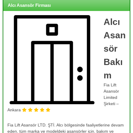
o
i
Alcı Asansör Firması
j
r
m
e
e
Alcı
,
,
B
B
Asan
a
a
k
k
ı
sör
ı
m
,
m
Bakı
O
,
n
R
a
m
r
e
ı
Fia Lift
v
m
Asansör
i
,
Limited
T
z
Şirketi –
a
y
m
Ankara
o
i
r
n
Fia Lift Asansör LTD. ŞTİ. Alcı bölgesinde faaliyetlerine devam
v
v
e
eden, tüm marka ve modeldeki asansörler için, bakım ve