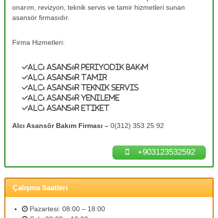
e
A
onarım, revizyon, teknik servis ve tamir hizmetleri sunan
s
T
asansör firmasıdır.
a
a
n
m
s
Firma Hizmetleri:
ö
i
r
r
B
Alcı Asansör Periyodik Bakım
0
a
Alcı Asansör Tamir
k
(
Alcı Asansör Teknik Servis
ı
Alcı Asansör Yenileme
3
m
Alcı Asansör Etiket
1
l
a
2
Alcı Asansör Bakım Firması –
0(312) 353 25 92
r
)
ı
3
n
+903123532592
ı
5
z
3
d
2
e
Çalışma Saatleri
n
5
e
9
y
Pazartesi: 08:00 – 18:00
2
i