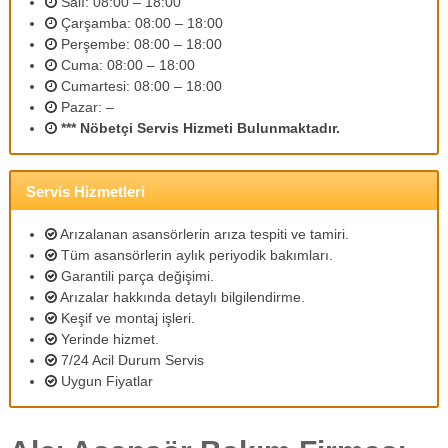
Salı: 08:00 – 18:00
m
Çarşamba: 08:00 – 18:00
l
Perşembe: 08:00 – 18:00
i
Cuma: 08:00 – 18:00
p
e
Cumartesi: 08:00 – 18:00
r
Pazar: –
s
*** Nöbetçi Servis Hizmeti Bulunmaktadır.
o
n
e
Servis Hizmetleri
l
l
e
Arızalanan asansörlerin arıza tespiti ve tamiri.
r
Tüm asansörlerin aylık periyodik bakımları.
i
Garantili parça değişimi.
m
Arızalar hakkında detaylı bilgilendirme.
i
Keşif ve montaj işleri.
z
l
Yerinde hizmet.
e
7/24 Acil Durum Servis
u
Uygun Fiyatlar
y
g
u
n