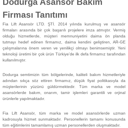
Dodurga Asansör Bakım
f
i
Firması Tanıtımı
y
a
Fia Lift Asansör LTD. ŞTİ. 2014 yılında kurulmuş ve asansör
t
a
firmaları arasında bir çok başarılı projelere imza atmıştır. Vermiş
y
olduğu hizmetlerde, müşteri memnuniyetini daima ön planda
a
tutmayı hedef edinen firmamız, daima kendini geliştiren, AR-GE
p
çalışmalarına önem veren ve yenilikçi olmayı benimsemiştir. Yeni
ı
teknoloji üretimi bir çok ürün Türkiye’de ilk defa firmamız tarafından
l
kullanılmıştır.
m
a
k
Dodurga semtimizin tüm bölgelerinde, kaliteli bakım hizmetleriyle
t
adından sıkça söz ettiren firmamız, düşük fiyat politikasıyla da
a
d
müşterilerinin yüzünü güldürmektedir. Tüm marka ve model
ı
asansörlerde bakım, onarım, tamir işlemleri garantili ve orjinal
r
ürünlerle yapılmaktadır.
.
Fia Lift Asansör, tüm marka ve model asansörlerde uzman
kadrosuyla hizmet sunmaktadır. Personellerin tamamı konusunda
tüm eğitimlerini tamamlamış uzman personellerden oluşmaktadır.