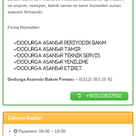
e
A
ve onarım, revizyon, teknik servis ve tamir hizmetleri sunan
s
T
asansör firmasıdır.
a
a
n
m
s
Firma Hizmetleri:
ö
i
r
r
B
Dodurga Asansör Periyodik Bakım
0
a
Dodurga Asansör Tamir
k
(
Dodurga Asansör Teknik Servis
ı
3
Dodurga Asansör Yenileme
m
Dodurga Asansör Etiket
1
l
a
2
Dodurga Asansör Bakım Firması –
0(312) 353 25 92
r
)
ı
3
n
+903123532592
ı
5
z
3
d
2
e
Çalışma Saatleri
n
5
e
9
y
Pazartesi: 08:00 – 18:00
2
i