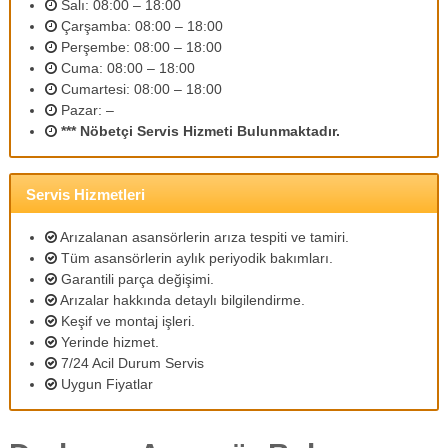
Salı: 08:00 – 18:00
m
Çarşamba: 08:00 – 18:00
l
Perşembe: 08:00 – 18:00
i
p
Cuma: 08:00 – 18:00
e
Cumartesi: 08:00 – 18:00
r
Pazar: –
s
*** Nöbetçi Servis Hizmeti Bulunmaktadır.
o
n
e
l
Servis Hizmetleri
l
e
Arızalanan asansörlerin arıza tespiti ve tamiri.
r
Tüm asansörlerin aylık periyodik bakımları.
i
Garantili parça değişimi.
m
Arızalar hakkında detaylı bilgilendirme.
i
z
Keşif ve montaj işleri.
l
Yerinde hizmet.
e
7/24 Acil Durum Servis
u
Uygun Fiyatlar
y
g
u
n