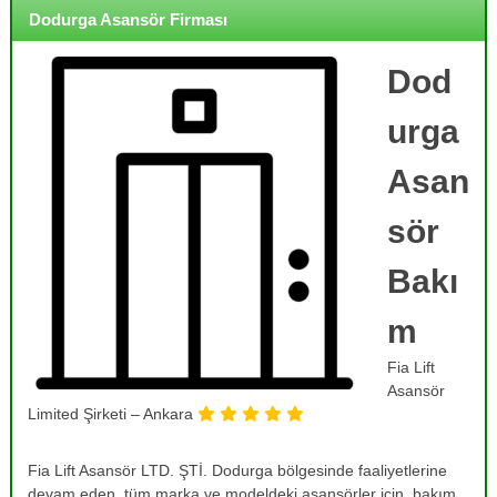
o
i
Dodurga Asansör Firması
j
r
m
e
e
Dod
,
,
B
B
urga
a
a
k
k
ı
Asan
ı
m
,
m
sör
O
,
n
R
a
Bakı
r
e
ı
m
v
m
i
,
Fia Lift
T
z
a
Asansör
y
m
Limited Şirketi – Ankara
o
i
r
n
v
Fia Lift Asansör LTD. ŞTİ. Dodurga bölgesinde faaliyetlerine
v
e
devam eden, tüm marka ve modeldeki asansörler için, bakım