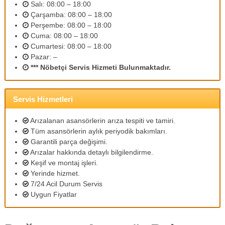
Salı: 08:00 – 18:00
m
Çarşamba: 08:00 – 18:00
l
i
Perşembe: 08:00 – 18:00
p
Cuma: 08:00 – 18:00
e
Cumartesi: 08:00 – 18:00
r
Pazar: –
s
*** Nöbetçi Servis Hizmeti Bulunmaktadır.
o
n
e
l
Servis Hizmetleri
l
e
Arızalanan asansörlerin arıza tespiti ve tamiri.
r
Tüm asansörlerin aylık periyodik bakımları.
i
Garantili parça değişimi.
m
i
Arızalar hakkında detaylı bilgilendirme.
z
Keşif ve montaj işleri.
l
Yerinde hizmet.
e
7/24 Acil Durum Servis
u
Uygun Fiyatlar
y
g
u
n