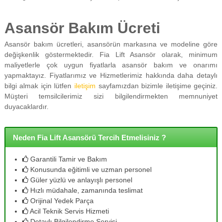
Asansör Bakım Ücreti
Asansör bakım ücretleri, asansörün markasına ve modeline göre
değişkenlik göstermektedir. Fia Lift Asansör olarak, minimum
maliyetlerle çok uygun fiyatlarla asansör bakım ve onarımı
yapmaktayız. Fiyatlarımız ve Hizmetlerimiz hakkında daha detaylı
bilgi almak için lütfen
iletişim
sayfamızdan bizimle iletişime geçiniz.
Müşteri temsilcilerimiz sizi bilgilendirmekten memnuniyet
duyacaklardır.
Neden Fia Lift Asansörü Tercih Etmelisiniz ?
Garantili Tamir ve Bakım
Konusunda eğitimli ve uzman personel
Güler yüzlü ve anlayışlı personel
Hızlı müdahale, zamanında teslimat
Orijinal Yedek Parça
Acil Teknik Servis Hizmeti
Detaylı Bilgilendirme Servisi