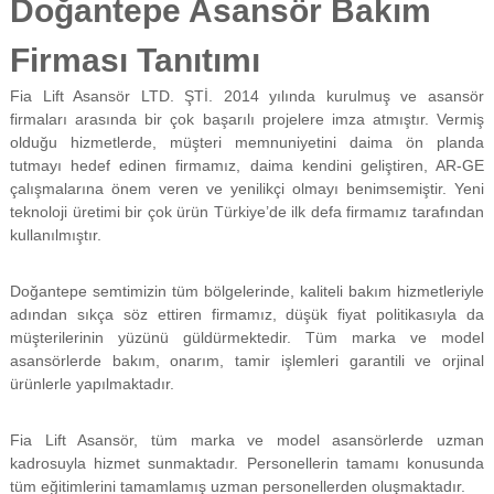
Doğantepe Asansör Bakım
f
i
Firması Tanıtımı
y
a
t
Fia Lift Asansör LTD. ŞTİ. 2014 yılında kurulmuş ve asansör
a
firmaları arasında bir çok başarılı projelere imza atmıştır. Vermiş
y
olduğu hizmetlerde, müşteri memnuniyetini daima ön planda
a
tutmayı hedef edinen firmamız, daima kendini geliştiren, AR-GE
p
çalışmalarına önem veren ve yenilikçi olmayı benimsemiştir. Yeni
ı
teknoloji üretimi bir çok ürün Türkiye’de ilk defa firmamız tarafından
l
m
kullanılmıştır.
a
k
Doğantepe semtimizin tüm bölgelerinde, kaliteli bakım hizmetleriyle
t
a
adından sıkça söz ettiren firmamız, düşük fiyat politikasıyla da
d
müşterilerinin yüzünü güldürmektedir. Tüm marka ve model
ı
asansörlerde bakım, onarım, tamir işlemleri garantili ve orjinal
r
ürünlerle yapılmaktadır.
.
Fia Lift Asansör, tüm marka ve model asansörlerde uzman
kadrosuyla hizmet sunmaktadır. Personellerin tamamı konusunda
tüm eğitimlerini tamamlamış uzman personellerden oluşmaktadır.