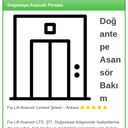
o
i
Doğantepe Asansör Firması
j
r
m
e
e
Doğ
,
,
B
B
ante
a
a
k
k
ı
pe
ı
m
,
m
Asan
O
,
n
R
a
sör
r
e
ı
Bakı
v
m
i
,
T
m
z
a
y
m
Fia Lift Asansör Limited Şirketi – Ankara
o
i
r
n
v
Fia Lift Asansör LTD. ŞTİ. Doğantepe bölgesinde faaliyetlerine
v
e