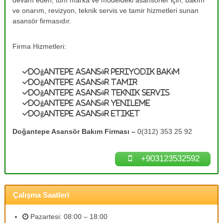
devam eden, tüm marka ve modeldeki asansörler için, bakım
e
A
ve onarım, revizyon, teknik servis ve tamir hizmetleri sunan
s
T
asansör firmasıdır.
a
a
n
m
s
Firma Hizmetleri:
ö
i
r
r
B
Doğantepe Asansör Periyodik Bakım
0
a
Doğantepe Asansör Tamir
k
(
Doğantepe Asansör Teknik Servis
ı
3
Doğantepe Asansör Yenileme
m
1
l
Doğantepe Asansör Etiket
a
2
r
Doğantepe Asansör Bakım Firması –
0(312) 353 25 92
)
ı
3
n
ı
+903123532592
5
z
3
d
2
e
n
Çalışma Saatleri
5
e
9
y
Pazartesi: 08:00 – 18:00
2
i