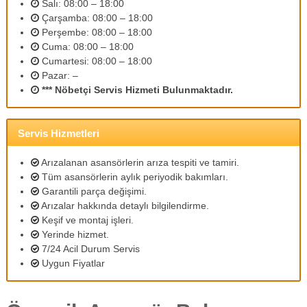
Salı: 08:00 – 18:00
m
Çarşamba: 08:00 – 18:00
l
Perşembe: 08:00 – 18:00
i
p
Cuma: 08:00 – 18:00
e
Cumartesi: 08:00 – 18:00
r
Pazar: –
s
*** Nöbetçi Servis Hizmeti Bulunmaktadır.
o
n
e
l
Servis Hizmetleri
l
e
Arızalanan asansörlerin arıza tespiti ve tamiri.
r
Tüm asansörlerin aylık periyodik bakımları.
i
Garantili parça değişimi.
m
Arızalar hakkında detaylı bilgilendirme.
i
z
Keşif ve montaj işleri.
l
Yerinde hizmet.
e
7/24 Acil Durum Servis
u
Uygun Fiyatlar
y
g
u
n