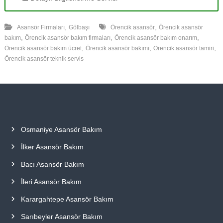
,
,
Asansör Firmaları
Gölbaşı
Örencik asansör
Örencik asansör
,
,
,
bakım
Örencik asansör bakım firmaları
Örencik asansör bakım onarım
,
,
,
Örencik asansör bakım ücret
Örencik asansör bakımı
Örencik asansör tamiri
Örencik asansör teknik servis
Osmaniye Asansör Bakım
İlker Asansör Bakım
Bacı Asansör Bakım
İleri Asansör Bakım
Karargahtepe Asansör Bakım
Sarıbeyler Asansör Bakım