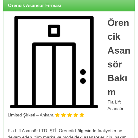
o
i
Örencik Asansör Firması
j
r
m
e
e
Ören
,
,
B
B
cik
a
a
k
k
ı
Asan
ı
m
,
m
sör
O
,
n
R
a
Bakı
r
e
ı
m
v
m
i
,
Fia Lift
T
z
a
Asansör
y
m
Limited Şirketi – Ankara
o
i
r
n
v
Fia Lift Asansör LTD. ŞTİ. Örencik bölgesinde faaliyetlerine
v
e
devam eden, tüm marka ve modeldeki asansörler için, bakım