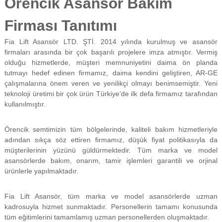
Örencik Asansör Bakım
f
i
Firması Tanıtımı
y
a
Fia Lift Asansör LTD. ŞTİ. 2014 yılında kurulmuş ve asansör
t
a
firmaları arasında bir çok başarılı projelere imza atmıştır. Vermiş
y
olduğu hizmetlerde, müşteri memnuniyetini daima ön planda
a
tutmayı hedef edinen firmamız, daima kendini geliştiren, AR-GE
p
çalışmalarına önem veren ve yenilikçi olmayı benimsemiştir. Yeni
ı
teknoloji üretimi bir çok ürün Türkiye’de ilk defa firmamız tarafından
l
kullanılmıştır.
m
a
k
Örencik semtimizin tüm bölgelerinde, kaliteli bakım hizmetleriyle
t
adından sıkça söz ettiren firmamız, düşük fiyat politikasıyla da
a
d
müşterilerinin yüzünü güldürmektedir. Tüm marka ve model
ı
asansörlerde bakım, onarım, tamir işlemleri garantili ve orjinal
r
ürünlerle yapılmaktadır.
.
Fia Lift Asansör, tüm marka ve model asansörlerde uzman
kadrosuyla hizmet sunmaktadır. Personellerin tamamı konusunda
tüm eğitimlerini tamamlamış uzman personellerden oluşmaktadır.