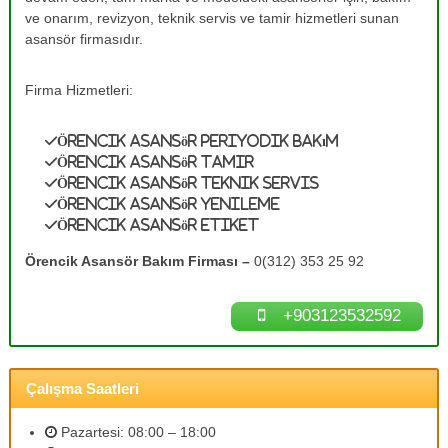
e
A
ve onarım, revizyon, teknik servis ve tamir hizmetleri sunan
s
T
asansör firmasıdır.
a
a
n
m
s
Firma Hizmetleri:
ö
i
r
r
B
Örencik Asansör Periyodik Bakım
0
a
Örencik Asansör Tamir
k
(
Örencik Asansör Teknik Servis
ı
3
Örencik Asansör Yenileme
m
Örencik Asansör Etiket
1
l
a
2
Örencik Asansör Bakım Firması –
0(312) 353 25 92
r
)
ı
3
n
+903123532592
ı
5
z
3
d
2
e
Çalışma Saatleri
n
5
e
9
y
Pazartesi: 08:00 – 18:00
2
i