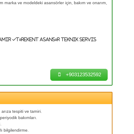
tüm marka ve modeldeki asansörler için, bakım ve onarım,
amir
Törekent Asansör Teknik Servis
+903123532592
arıza tespiti ve tamiri.
periyodik bakımları.
.
ı bilgilendirme.