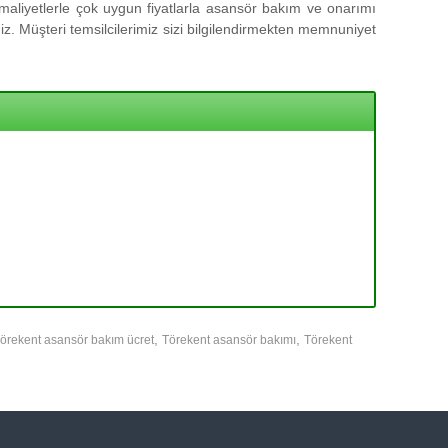
aliyetlerle çok uygun fiyatlarla asansör bakım ve onarımı
z. Müşteri temsilcilerimiz sizi bilgilendirmekten memnuniyet
,
,
örekent asansör bakım ücret
Törekent asansör bakımı
Törekent