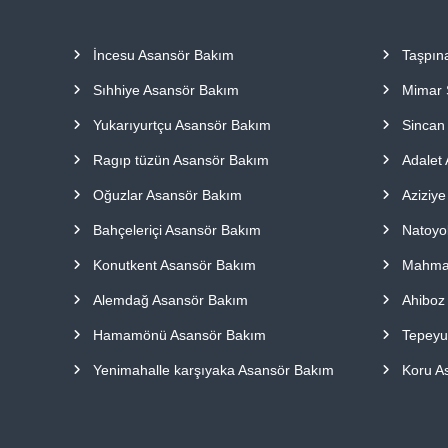
a
p
İncesu Asansör Bakım
Taşpın
ı
l
Sıhhiye Asansör Bakım
Mimar 
m
a
Yukarıyurtçu Asansör Bakım
Sincan
k
Ragıp tüzün Asansör Bakım
Adalet
t
a
Oğuzlar Asansör Bakım
Aziziy
d
ı
Bahçeleriçi Asansör Bakım
Natoyo
r
Konutkent Asansör Bakım
Mahmat
.
Alemdağ Asansör Bakım
Ahiboz
Hamamönü Asansör Bakım
Tepeyu
Yenimahalle karşıyaka Asansör Bakım
Koru A