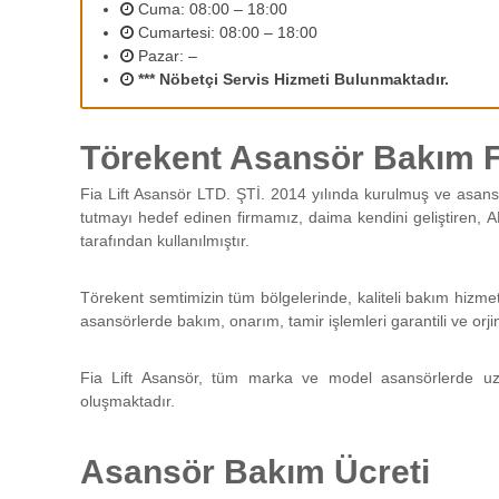
2
Cuma: 08:00 – 18:00
r
Cumartesi: 08:00 – 18:00
ı
Pazar: –
n
*** Nöbetçi Servis Hizmeti Bulunmaktadır.
ı
z
d
Törekent Asansör Bakım F
e
n
Fia Lift Asansör LTD. ŞTİ. 2014 yılında kurulmuş ve asans
e
tutmayı hedef edinen firmamız, daima kendini geliştiren, A
y
tarafından kullanılmıştır.
i
m
l
Törekent semtimizin tüm bölgelerinde, kaliteli bakım hizme
i
asansörlerde bakım, onarım, tamir işlemleri garantili ve orji
p
e
Fia Lift Asansör, tüm marka ve model asansörlerde uz
r
oluşmaktadır.
s
o
n
Asansör Bakım Ücreti
e