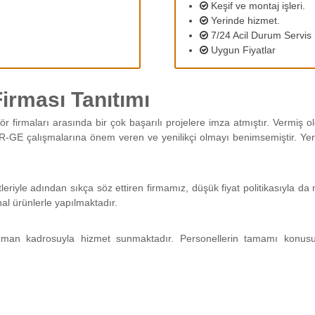
Keşif ve montaj işleri.
Yerinde hizmet.
7/24 Acil Durum Servis
Uygun Fiyatlar
irması Tanıtımı
ör firmaları arasında bir çok başarılı projelere imza atmıştır. Vermiş
R-GE çalışmalarına önem veren ve yenilikçi olmayı benimsemiştir. Yeni 
tleriyle adından sıkça söz ettiren firmamız, düşük fiyat politikasıyla 
nal ürünlerle yapılmaktadır.
man kadrosuyla hizmet sunmaktadır. Personellerin tamamı konus