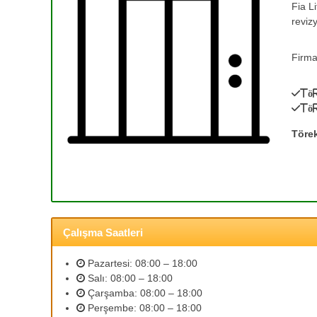
Fia L
e
T
reviz
a
T
m
a
i
Firma
m
r
i
v
Tö
r
e
Tö
0
A
(
s
Töre
a
3
n
1
s
2
ö
)
r
3
B
Çalışma Saatleri
5
a
3
k
Pazartesi: 08:00 – 18:00
ı
2
Salı: 08:00 – 18:00
m
5
Çarşamba: 08:00 – 18:00
l
9
Perşembe: 08:00 – 18:00
a