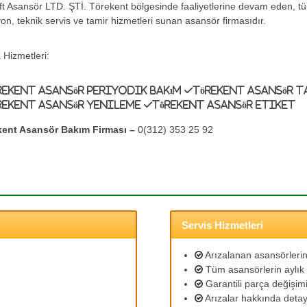
ift Asansör LTD. ŞTİ. Törekent bölgesinde faaliyetlerine devam eden, 
yon, teknik servis ve tamir hizmetleri sunan asansör firmasıdır.
 Hizmetleri:
rekent Asansör Periyodik Bakım
Törekent Asansör T
rekent Asansör Yenileme
Törekent Asansör Etiket
kent Asansör Bakım Firması –
0(312) 353 25 92
Servis Hizmetleri
Arızalanan asansörlerin 
Tüm asansörlerin aylık 
Garantili parça değişimi
Arızalar hakkında detayl