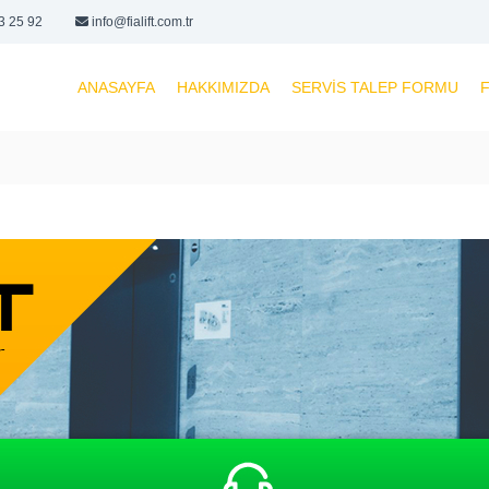
3 25 92
info@fialift.com.tr
ANASAYFA
HAKKIMIZDA
SERVIS TALEP FORMU
F