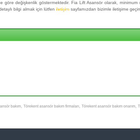
 göre değişkenlik göstermektedir. Fia Lift Asansör olarak, minimum m
taylı bilgi almak için lütfen
iletişim
sayfamızdan bizimle iletişime geçini
,
,
,
sansör bakım
Törekent asansör bakım firmaları
Törekent asansör bakım onarım
T