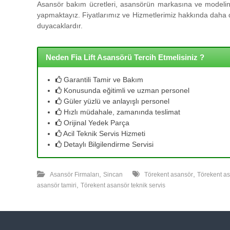
l
Asansör bakım ücretleri, asansörün markasına ve modeline
l
yapmaktayız. Fiyatlarımız ve Hizmetlerimiz hakkında daha de
e
duyacaklardır.
r
i
m
Neden Fia Lift Asansörü Tercih Etmelisiniz ?
i
z
Garantili Tamir ve Bakım
l
Konusunda eğitimli ve uzman personel
e
Güler yüzlü ve anlayışlı personel
u
Hızlı müdahale, zamanında teslimat
y
Orijinal Yedek Parça
g
Acil Teknik Servis Hizmeti
u
Detaylı Bilgilendirme Servisi
n
f
,
,
i
Asansör Firmaları
Sincan
Törekent asansör
Törekent a
,
y
asansör tamiri
Törekent asansör teknik servis
a
t
a
y