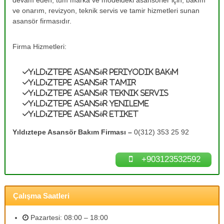
devam eden, tüm marka ve modeldeki asansörler için, bakım
e
A
ve onarım, revizyon, teknik servis ve tamir hizmetleri sunan
s
T
asansör firmasıdır.
a
a
n
m
s
Firma Hizmetleri:
ö
i
r
r
B
Yıldıztepe Asansör Periyodik Bakım
0
a
Yıldıztepe Asansör Tamir
k
(
Yıldıztepe Asansör Teknik Servis
ı
3
Yıldıztepe Asansör Yenileme
m
1
l
Yıldıztepe Asansör Etiket
a
2
r
Yıldıztepe Asansör Bakım Firması –
0(312) 353 25 92
)
ı
3
n
ı
+903123532592
5
z
3
d
2
e
n
Çalışma Saatleri
5
e
9
y
Pazartesi: 08:00 – 18:00
2
i