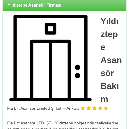
o
i
Yıldıztepe Asansör Firması
j
r
m
e
e
Yıldı
,
,
B
B
ztep
a
a
k
k
ı
e
ı
m
,
m
Asan
O
,
n
R
a
sör
r
e
ı
Bakı
v
m
i
,
T
m
z
a
y
m
Fia Lift Asansör Limited Şirketi – Ankara
o
i
r
n
v
Fia Lift Asansör LTD. ŞTİ. Yıldıztepe bölgesinde faaliyetlerine
v
e