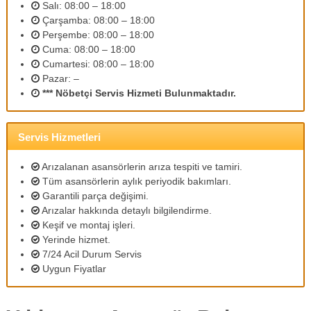
Salı: 08:00 – 18:00
m
Çarşamba: 08:00 – 18:00
l
i
Perşembe: 08:00 – 18:00
p
Cuma: 08:00 – 18:00
e
Cumartesi: 08:00 – 18:00
r
Pazar: –
s
*** Nöbetçi Servis Hizmeti Bulunmaktadır.
o
n
e
l
Servis Hizmetleri
l
e
Arızalanan asansörlerin arıza tespiti ve tamiri.
r
Tüm asansörlerin aylık periyodik bakımları.
i
Garantili parça değişimi.
m
i
Arızalar hakkında detaylı bilgilendirme.
z
Keşif ve montaj işleri.
l
Yerinde hizmet.
e
7/24 Acil Durum Servis
u
Uygun Fiyatlar
y
g
u
n