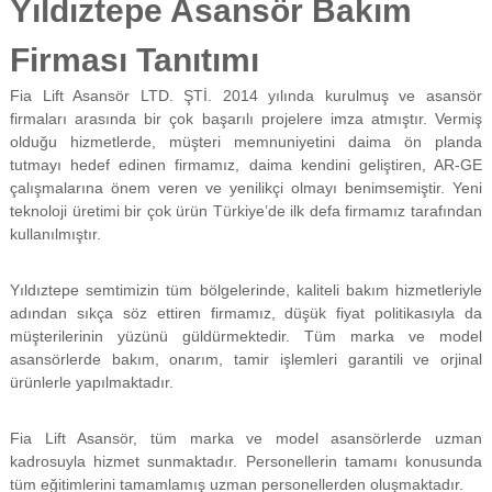
Yıldıztepe Asansör Bakım
f
i
Firması Tanıtımı
y
a
t
Fia Lift Asansör LTD. ŞTİ. 2014 yılında kurulmuş ve asansör
a
firmaları arasında bir çok başarılı projelere imza atmıştır. Vermiş
y
olduğu hizmetlerde, müşteri memnuniyetini daima ön planda
a
tutmayı hedef edinen firmamız, daima kendini geliştiren, AR-GE
p
çalışmalarına önem veren ve yenilikçi olmayı benimsemiştir. Yeni
ı
teknoloji üretimi bir çok ürün Türkiye’de ilk defa firmamız tarafından
l
m
kullanılmıştır.
a
k
Yıldıztepe semtimizin tüm bölgelerinde, kaliteli bakım hizmetleriyle
t
a
adından sıkça söz ettiren firmamız, düşük fiyat politikasıyla da
d
müşterilerinin yüzünü güldürmektedir. Tüm marka ve model
ı
asansörlerde bakım, onarım, tamir işlemleri garantili ve orjinal
r
ürünlerle yapılmaktadır.
.
Fia Lift Asansör, tüm marka ve model asansörlerde uzman
kadrosuyla hizmet sunmaktadır. Personellerin tamamı konusunda
tüm eğitimlerini tamamlamış uzman personellerden oluşmaktadır.