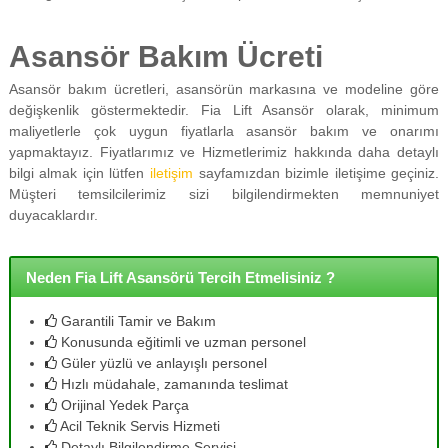
Asansör Bakım Ücreti
Asansör bakım ücretleri, asansörün markasına ve modeline göre
değişkenlik göstermektedir. Fia Lift Asansör olarak, minimum
maliyetlerle çok uygun fiyatlarla asansör bakım ve onarımı
yapmaktayız. Fiyatlarımız ve Hizmetlerimiz hakkında daha detaylı
bilgi almak için lütfen
iletişim
sayfamızdan bizimle iletişime geçiniz.
Müşteri temsilcilerimiz sizi bilgilendirmekten memnuniyet
duyacaklardır.
Neden Fia Lift Asansörü Tercih Etmelisiniz ?
Garantili Tamir ve Bakım
Konusunda eğitimli ve uzman personel
Güler yüzlü ve anlayışlı personel
Hızlı müdahale, zamanında teslimat
Orijinal Yedek Parça
Acil Teknik Servis Hizmeti
Detaylı Bilgilendirme Servisi