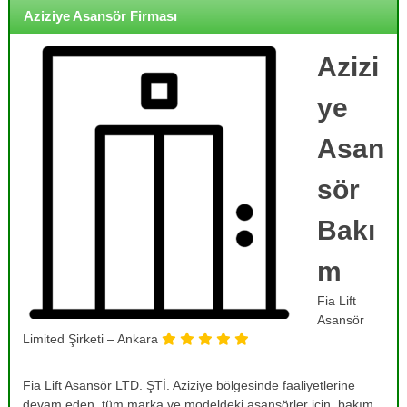
o
i
Aziziye Asansör Firması
j
r
m
e
e
Azizi
,
,
B
B
ye
a
a
k
k
ı
Asan
ı
m
,
m
sör
O
,
n
R
a
Bakı
r
e
ı
m
v
m
i
,
Fia Lift
T
z
a
Asansör
y
m
Limited Şirketi – Ankara
o
i
r
n
v
Fia Lift Asansör LTD. ŞTİ. Aziziye bölgesinde faaliyetlerine
v
e
devam eden, tüm marka ve modeldeki asansörler için, bakım