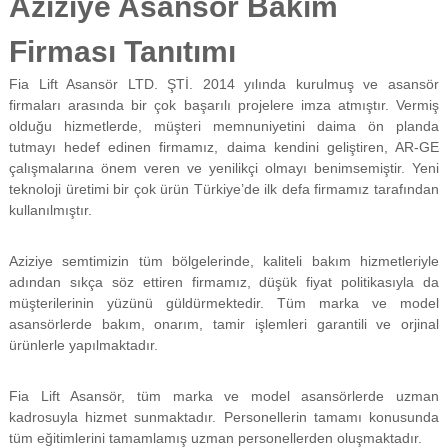
Aziziye Asansör Bakım
f
i
Firması Tanıtımı
y
a
Fia Lift Asansör LTD. ŞTİ. 2014 yılında kurulmuş ve asansör
t
a
firmaları arasında bir çok başarılı projelere imza atmıştır. Vermiş
y
olduğu hizmetlerde, müşteri memnuniyetini daima ön planda
a
tutmayı hedef edinen firmamız, daima kendini geliştiren, AR-GE
p
çalışmalarına önem veren ve yenilikçi olmayı benimsemiştir. Yeni
ı
teknoloji üretimi bir çok ürün Türkiye’de ilk defa firmamız tarafından
l
kullanılmıştır.
m
a
k
Aziziye semtimizin tüm bölgelerinde, kaliteli bakım hizmetleriyle
t
adından sıkça söz ettiren firmamız, düşük fiyat politikasıyla da
a
d
müşterilerinin yüzünü güldürmektedir. Tüm marka ve model
ı
asansörlerde bakım, onarım, tamir işlemleri garantili ve orjinal
r
ürünlerle yapılmaktadır.
.
Fia Lift Asansör, tüm marka ve model asansörlerde uzman
kadrosuyla hizmet sunmaktadır. Personellerin tamamı konusunda
tüm eğitimlerini tamamlamış uzman personellerden oluşmaktadır.