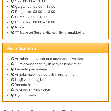
Salı: 08:00 – 18:00
m
Çarşamba: 08:00 – 18:00
l
Perşembe: 08:00 – 18:00
i
p
Cuma: 08:00 – 18:00
e
Cumartesi: 08:00 – 18:00
r
Pazar: –
s
*** Nöbetçi Servis Hizmeti Bulunmaktadır.
o
n
e
l
Servis Hizmetleri
l
e
Arızalanan asansörlerin arıza tespiti ve tamiri.
r
Tüm asansörlerin aylık periyodik bakımları.
i
Garantili parça değişimi.
m
Arızalar hakkında detaylı bilgilendirme.
i
z
Keşif ve montaj işleri.
l
Yerinde hizmet.
e
7/24 Acil Durum Servis
u
Uygun Fiyatlar
y
g
u
n