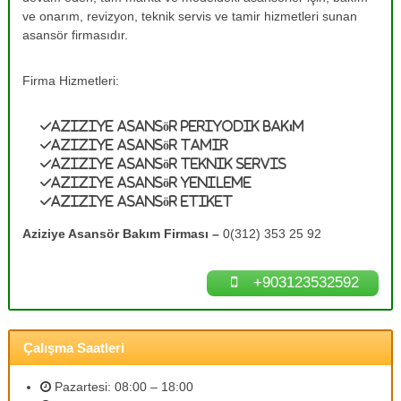
e
A
ve onarım, revizyon, teknik servis ve tamir hizmetleri sunan
s
T
asansör firmasıdır.
a
a
n
m
s
Firma Hizmetleri:
ö
i
r
r
B
Aziziye Asansör Periyodik Bakım
0
a
Aziziye Asansör Tamir
k
(
Aziziye Asansör Teknik Servis
ı
3
Aziziye Asansör Yenileme
m
Aziziye Asansör Etiket
1
l
a
2
Aziziye Asansör Bakım Firması –
0(312) 353 25 92
r
)
ı
3
n
+903123532592
ı
5
z
3
d
2
e
Çalışma Saatleri
n
5
e
9
y
Pazartesi: 08:00 – 18:00
2
i