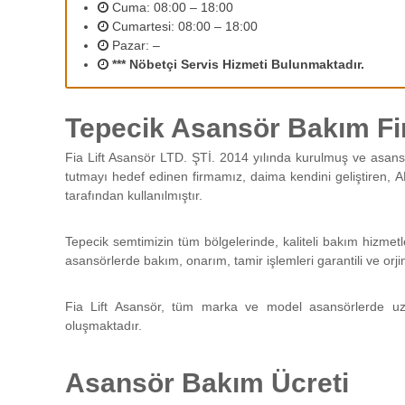
2
Cuma: 08:00 – 18:00
r
Cumartesi: 08:00 – 18:00
ı
Pazar: –
n
*** Nöbetçi Servis Hizmeti Bulunmaktadır.
ı
z
d
Tepecik Asansör Bakım Fi
e
n
Fia Lift Asansör LTD. ŞTİ. 2014 yılında kurulmuş ve asans
e
tutmayı hedef edinen firmamız, daima kendini geliştiren, A
y
tarafından kullanılmıştır.
i
m
l
Tepecik semtimizin tüm bölgelerinde, kaliteli bakım hizmet
i
asansörlerde bakım, onarım, tamir işlemleri garantili ve orji
p
e
Fia Lift Asansör, tüm marka ve model asansörlerde uz
r
oluşmaktadır.
s
o
n
Asansör Bakım Ücreti
e