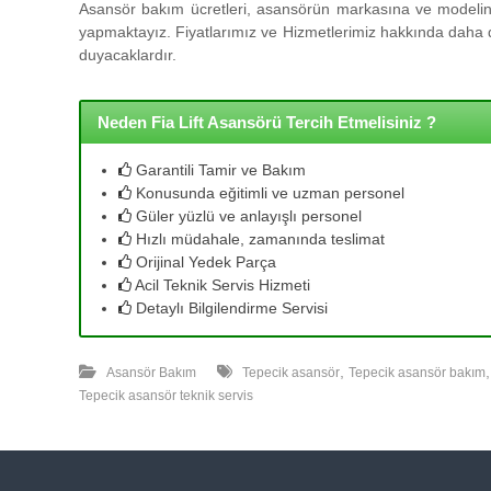
l
Asansör bakım ücretleri, asansörün markasına ve modeline
l
yapmaktayız. Fiyatlarımız ve Hizmetlerimiz hakkında daha de
e
duyacaklardır.
r
i
m
Neden Fia Lift Asansörü Tercih Etmelisiniz ?
i
z
Garantili Tamir ve Bakım
l
Konusunda eğitimli ve uzman personel
e
Güler yüzlü ve anlayışlı personel
u
Hızlı müdahale, zamanında teslimat
y
Orijinal Yedek Parça
g
Acil Teknik Servis Hizmeti
u
Detaylı Bilgilendirme Servisi
n
f
,
i
Asansör Bakım
Tepecik asansör
Tepecik asansör bakım
y
Tepecik asansör teknik servis
a
t
a
y