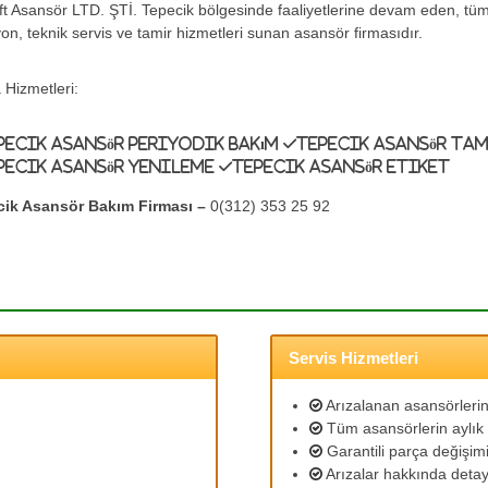
ift Asansör LTD. ŞTİ. Tepecik bölgesinde faaliyetlerine devam eden, t
yon, teknik servis ve tamir hizmetleri sunan asansör firmasıdır.
 Hizmetleri:
pecik Asansör Periyodik Bakım
Tepecik Asansör Ta
pecik Asansör Yenileme
Tepecik Asansör Etiket
cik Asansör Bakım Firması –
0(312) 353 25 92
Servis Hizmetleri
Arızalanan asansörlerin 
Tüm asansörlerin aylık 
Garantili parça değişimi
Arızalar hakkında detayl