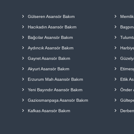
a
p
Gülseren Asansör Bakım
Memlik
ı
l
Hacıkadın Asansör Bakım
Başpın
m
a
Bağcılar Asansör Bakım
Tulumt
k
Aydıncık Asansör Bakım
Harbiy
t
a
Gayret Asansör Bakım
Güzely
d
ı
Akyurt Asansör Bakım
Etimes
r
Erzurum Mah Asansör Bakım
Etlik A
.
Yeni Bayındır Asansör Bakım
Önder 
Gaziosmanpaşa Asansör Bakım
Gültep
Kafkas Asansör Bakım
Derben