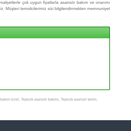
aliyetlerle çok uygun fiyatlarla asansör bakım ve onarımı
z. Müşteri temsilcilerimiz sizi bilgilendirmekten memnuniyet
,
,
,
 bakım ücret
Tepecik asansör bakımı
Tepecik asansör tamiri