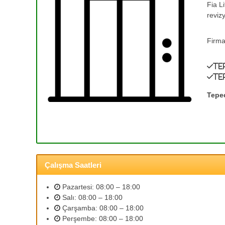
Fia L
e
T
reviz
a
T
m
a
i
Firma
m
r
i
v
Te
r
e
Te
0
A
(
s
Tepe
a
3
n
1
s
2
ö
)
r
3
B
Çalışma Saatleri
5
a
3
k
Pazartesi: 08:00 – 18:00
ı
2
Salı: 08:00 – 18:00
m
5
Çarşamba: 08:00 – 18:00
l
9
Perşembe: 08:00 – 18:00
a