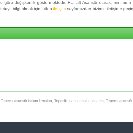
 göre değişkenlik göstermektedir. Fia Lift Asansör olarak, minimum m
taylı bilgi almak için lütfen
iletişim
sayfamızdan bizimle iletişime geçini
,
,
,
Tepecik asansör bakım firmaları
Tepecik asansör bakım onarım
Tepecik asansör