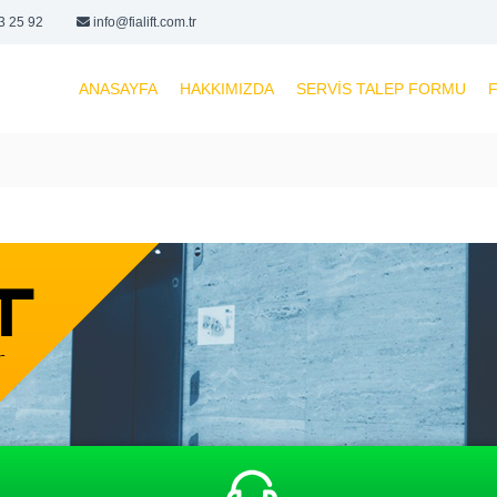
3 25 92
info@fialift.com.tr
ANASAYFA
HAKKIMIZDA
SERVIS TALEP FORMU
F