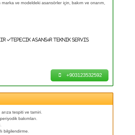
üm marka ve modeldeki asansörler için, bakım ve onarım,
mir
Tepecik Asansör Teknik Servis
+903123532592
arıza tespiti ve tamiri.
periyodik bakımları.
.
ı bilgilendirme.