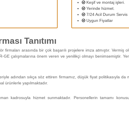
Keşif ve montaj işleri.
Yerinde hizmet.
7/24 Acil Durum Servis
Uygun Fiyatlar
rması Tanıtımı
ör firmaları arasında bir çok başarılı projelere imza atmıştır. Vermiş
R-GE çalışmalarına önem veren ve yenilikçi olmayı benimsemiştir. Yeni 
leriyle adından sıkça söz ettiren firmamız, düşük fiyat politikasıyla 
nal ürünlerle yapılmaktadır.
man kadrosuyla hizmet sunmaktadır. Personellerin tamamı konus