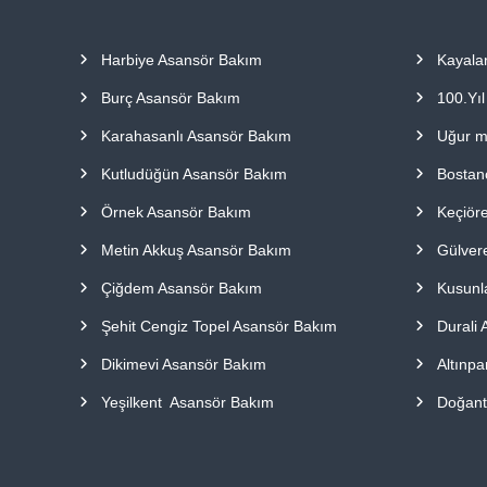
a
p
Harbiye Asansör Bakım
Kayala
ı
l
Burç Asansör Bakım
100.Yı
m
a
Karahasanlı Asansör Bakım
Uğur m
k
Kutludüğün Asansör Bakım
Bostan
t
a
Örnek Asansör Bakım
Keçiör
d
ı
Metin Akkuş Asansör Bakım
Gülver
r
Çiğdem Asansör Bakım
Kusunl
.
Şehit Cengiz Topel Asansör Bakım
Durali 
Dikimevi Asansör Bakım
Altınpa
Yeşilkent Asansör Bakım
Doğant