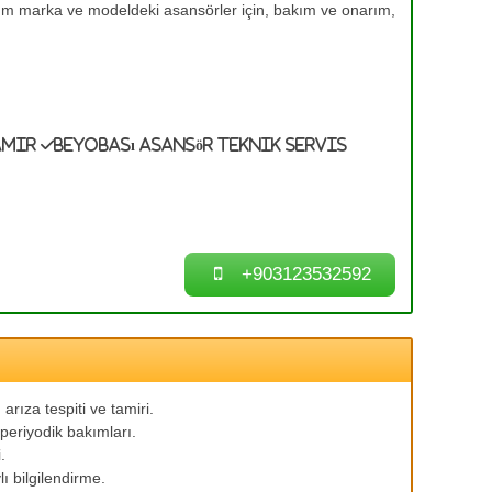
tüm marka ve modeldeki asansörler için, bakım ve onarım,
amir
Beyobası Asansör Teknik Servis
+903123532592
arıza tespiti ve tamiri.
periyodik bakımları.
.
ı bilgilendirme.