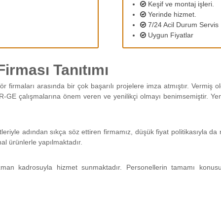
Keşif ve montaj işleri.
Yerinde hizmet.
7/24 Acil Durum Servis
Uygun Fiyatlar
irması Tanıtımı
ör firmaları arasında bir çok başarılı projelere imza atmıştır. Vermiş
R-GE çalışmalarına önem veren ve yenilikçi olmayı benimsemiştir. Yeni 
tleriyle adından sıkça söz ettiren firmamız, düşük fiyat politikasıyla 
nal ürünlerle yapılmaktadır.
man kadrosuyla hizmet sunmaktadır. Personellerin tamamı konus