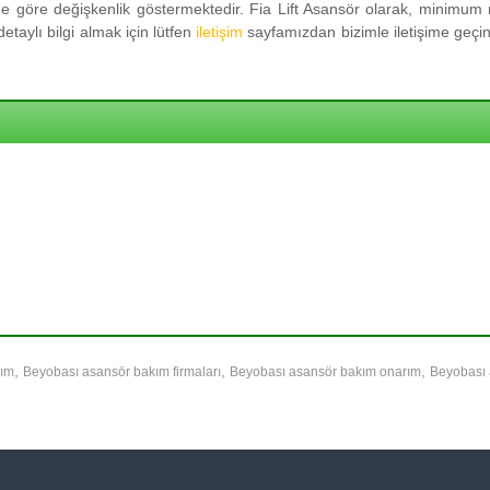
 göre değişkenlik göstermektedir. Fia Lift Asansör olarak, minimum m
taylı bilgi almak için lütfen
iletişim
sayfamızdan bizimle iletişime geçini
,
,
,
kım
Beyobası asansör bakım firmaları
Beyobası asansör bakım onarım
Beyobası 