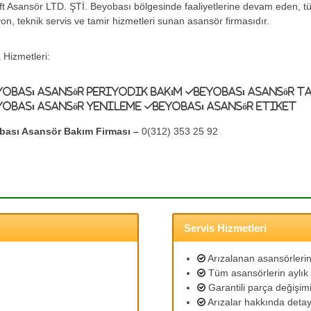
ift Asansör LTD. ŞTİ. Beyobası bölgesinde faaliyetlerine devam eden, 
yon, teknik servis ve tamir hizmetleri sunan asansör firmasıdır.
 Hizmetleri:
yobası Asansör Periyodik Bakım
Beyobası Asansör T
yobası Asansör Yenileme
Beyobası Asansör Etiket
bası Asansör Bakım Firması –
0(312) 353 25 92
Servis Hizmetleri
Arızalanan asansörlerin 
Tüm asansörlerin aylık 
Garantili parça değişimi
Arızalar hakkında detayl