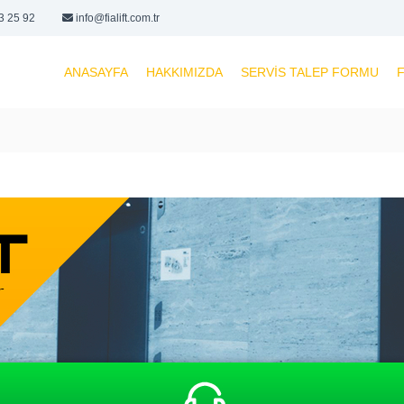
3 25 92
info@fialift.com.tr
ANASAYFA
HAKKIMIZDA
SERVIS TALEP FORMU
F