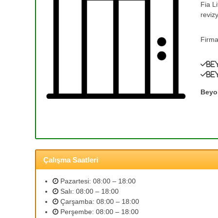
Fia L
e
T
reviz
a
T
m
a
i
Firma
m
r
i
v
Be
r
e
Be
0
A
(
s
Beyo
a
3
n
1
s
2
ö
)
r
3
B
Çalışma Saatleri
5
a
3
k
Pazartesi: 08:00 – 18:00
ı
2
Salı: 08:00 – 18:00
m
5
Çarşamba: 08:00 – 18:00
l
9
Perşembe: 08:00 – 18:00
a