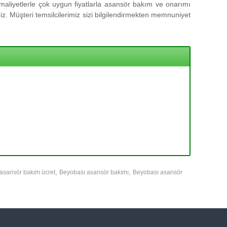
aliyetlerle çok uygun fiyatlarla asansör bakım ve onarımı
z. Müşteri temsilcilerimiz sizi bilgilendirmekten memnuniyet
,
,
asansör bakım ücret
Beyobası asansör bakımı
Beyobası asansör