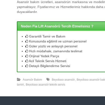
l
Asansör bakım ücretleri, asansörün markasına ve modeline
l
yapmaktayız. Fiyatlarımız ve Hizmetlerimiz hakkında daha de
e
duyacaklardır.
r
i
m
Neden Fia Lift Asansörü Tercih Etmelisiniz ?
i
z
Garantili Tamir ve Bakım
l
Konusunda eğitimli ve uzman personel
e
Güler yüzlü ve anlayışlı personel
u
Hızlı müdahale, zamanında teslimat
y
Orijinal Yedek Parça
g
Acil Teknik Servis Hizmeti
u
Detaylı Bilgilendirme Servisi
n
f
,
i
Asansör Bakım
Beyobası asansör
Beyobası asansör ba
,
y
tamiri
Beyobası asansör teknik servis
a
t
a
y