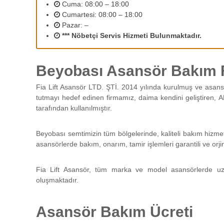
2
Cuma: 08:00 – 18:00
r
Cumartesi: 08:00 – 18:00
ı
Pazar: –
n
*** Nöbetçi Servis Hizmeti Bulunmaktadır.
ı
z
d
Beyobası Asansör Bakım F
e
n
Fia Lift Asansör LTD. ŞTİ. 2014 yılında kurulmuş ve asans
e
tutmayı hedef edinen firmamız, daima kendini geliştiren, A
y
tarafından kullanılmıştır.
i
m
l
Beyobası semtimizin tüm bölgelerinde, kaliteli bakım hizme
i
asansörlerde bakım, onarım, tamir işlemleri garantili ve orji
p
e
Fia Lift Asansör, tüm marka ve model asansörlerde uz
r
oluşmaktadır.
s
o
n
Asansör Bakım Ücreti
e