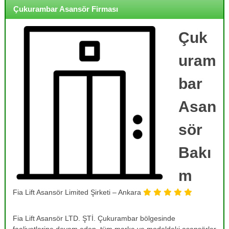
o
i
Çukurambar Asansör Firması
j
r
m
e
e
Çuk
,
,
B
B
uram
a
a
k
k
ı
bar
ı
m
,
m
Asan
O
,
n
R
a
sör
r
e
ı
Bakı
v
m
i
,
T
m
z
a
y
m
Fia Lift Asansör Limited Şirketi – Ankara
o
i
r
n
v
Fia Lift Asansör LTD. ŞTİ. Çukurambar bölgesinde
v
e