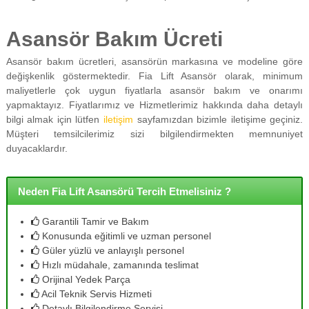
Asansör Bakım Ücreti
Asansör bakım ücretleri, asansörün markasına ve modeline göre
değişkenlik göstermektedir. Fia Lift Asansör olarak, minimum
maliyetlerle çok uygun fiyatlarla asansör bakım ve onarımı
yapmaktayız. Fiyatlarımız ve Hizmetlerimiz hakkında daha detaylı
bilgi almak için lütfen
iletişim
sayfamızdan bizimle iletişime geçiniz.
Müşteri temsilcilerimiz sizi bilgilendirmekten memnuniyet
duyacaklardır.
Neden Fia Lift Asansörü Tercih Etmelisiniz ?
Garantili Tamir ve Bakım
Konusunda eğitimli ve uzman personel
Güler yüzlü ve anlayışlı personel
Hızlı müdahale, zamanında teslimat
Orijinal Yedek Parça
Acil Teknik Servis Hizmeti
Detaylı Bilgilendirme Servisi