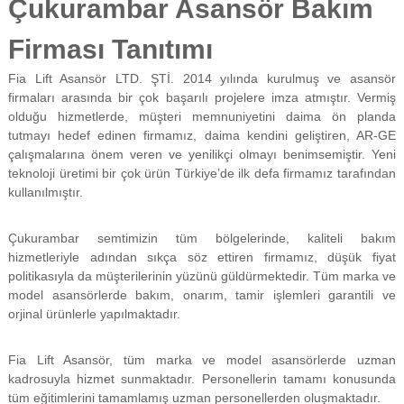
Çukurambar Asansör Bakım
f
i
Firması Tanıtımı
y
a
t
Fia Lift Asansör LTD. ŞTİ. 2014 yılında kurulmuş ve asansör
a
firmaları arasında bir çok başarılı projelere imza atmıştır. Vermiş
y
olduğu hizmetlerde, müşteri memnuniyetini daima ön planda
a
tutmayı hedef edinen firmamız, daima kendini geliştiren, AR-GE
p
çalışmalarına önem veren ve yenilikçi olmayı benimsemiştir. Yeni
ı
teknoloji üretimi bir çok ürün Türkiye’de ilk defa firmamız tarafından
l
m
kullanılmıştır.
a
k
Çukurambar semtimizin tüm bölgelerinde, kaliteli bakım
t
a
hizmetleriyle adından sıkça söz ettiren firmamız, düşük fiyat
d
politikasıyla da müşterilerinin yüzünü güldürmektedir. Tüm marka ve
ı
model asansörlerde bakım, onarım, tamir işlemleri garantili ve
r
orjinal ürünlerle yapılmaktadır.
.
Fia Lift Asansör, tüm marka ve model asansörlerde uzman
kadrosuyla hizmet sunmaktadır. Personellerin tamamı konusunda
tüm eğitimlerini tamamlamış uzman personellerden oluşmaktadır.