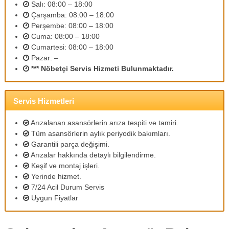
Salı: 08:00 – 18:00
m
Çarşamba: 08:00 – 18:00
l
i
Perşembe: 08:00 – 18:00
p
Cuma: 08:00 – 18:00
e
Cumartesi: 08:00 – 18:00
r
Pazar: –
s
*** Nöbetçi Servis Hizmeti Bulunmaktadır.
o
n
e
l
Servis Hizmetleri
l
e
Arızalanan asansörlerin arıza tespiti ve tamiri.
r
Tüm asansörlerin aylık periyodik bakımları.
i
Garantili parça değişimi.
m
i
Arızalar hakkında detaylı bilgilendirme.
z
Keşif ve montaj işleri.
l
Yerinde hizmet.
e
7/24 Acil Durum Servis
u
Uygun Fiyatlar
y
g
u
n