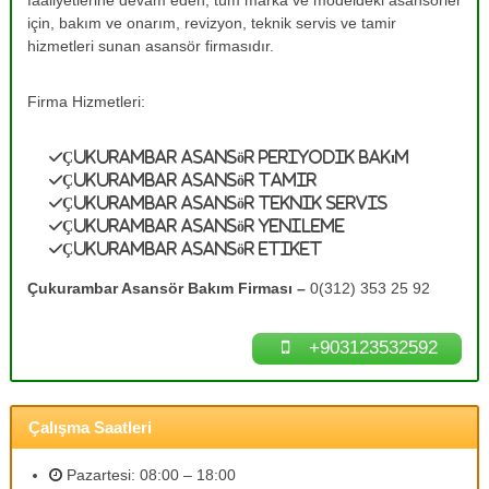
faaliyetlerine devam eden, tüm marka ve modeldeki asansörler
e
A
için, bakım ve onarım, revizyon, teknik servis ve tamir
s
T
hizmetleri sunan asansör firmasıdır.
a
a
n
m
s
Firma Hizmetleri:
ö
i
r
r
B
Çukurambar Asansör Periyodik Bakım
0
a
Çukurambar Asansör Tamir
k
(
Çukurambar Asansör Teknik Servis
ı
3
Çukurambar Asansör Yenileme
m
1
l
Çukurambar Asansör Etiket
a
2
r
Çukurambar Asansör Bakım Firması –
0(312) 353 25 92
)
ı
3
n
ı
+903123532592
5
z
3
d
2
e
n
Çalışma Saatleri
5
e
9
y
Pazartesi: 08:00 – 18:00
2
i