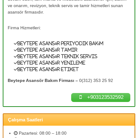
e
A
ve onarım, revizyon, teknik servis ve tamir hizmetleri sunan
s
T
asansör firmasıdır.
a
a
n
m
s
Firma Hizmetleri:
ö
i
r
r
B
Beytepe Asansör Periyodik Bakım
0
a
Beytepe Asansör Tamir
k
(
Beytepe Asansör Teknik Servis
ı
3
Beytepe Asansör Yenileme
m
Beytepe Asansör Etiket
1
l
a
2
Beytepe Asansör Bakım Firması –
0(312) 353 25 92
r
)
ı
3
n
+903123532592
ı
5
z
3
d
2
e
Çalışma Saatleri
n
5
e
9
y
Pazartesi: 08:00 – 18:00
2
i