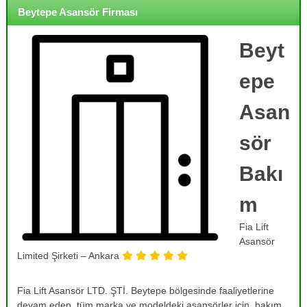
o
i
Beytepe Asansör Firması
j
r
m
e
e
Beyt
,
,
B
B
epe
a
a
k
k
ı
Asan
ı
m
,
m
sör
O
,
n
R
a
Bakı
r
e
ı
m
v
m
i
,
Fia Lift
T
z
a
Asansör
y
m
Limited Şirketi – Ankara
o
i
r
n
v
Fia Lift Asansör LTD. ŞTİ. Beytepe bölgesinde faaliyetlerine
v
e
devam eden, tüm marka ve modeldeki asansörler için, bakım