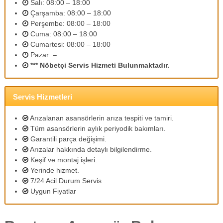
Salı: 08:00 – 18:00
m
Çarşamba: 08:00 – 18:00
l
Perşembe: 08:00 – 18:00
i
p
Cuma: 08:00 – 18:00
e
Cumartesi: 08:00 – 18:00
r
Pazar: –
s
*** Nöbetçi Servis Hizmeti Bulunmaktadır.
o
n
e
l
Servis Hizmetleri
l
e
Arızalanan asansörlerin arıza tespiti ve tamiri.
r
Tüm asansörlerin aylık periyodik bakımları.
i
Garantili parça değişimi.
m
Arızalar hakkında detaylı bilgilendirme.
i
z
Keşif ve montaj işleri.
l
Yerinde hizmet.
e
7/24 Acil Durum Servis
u
Uygun Fiyatlar
y
g
u
n