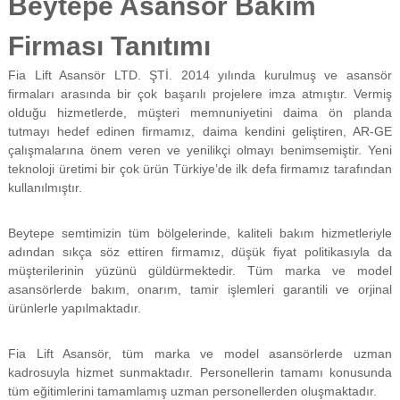
Beytepe Asansör Bakım
f
i
Firması Tanıtımı
y
a
Fia Lift Asansör LTD. ŞTİ. 2014 yılında kurulmuş ve asansör
t
a
firmaları arasında bir çok başarılı projelere imza atmıştır. Vermiş
y
olduğu hizmetlerde, müşteri memnuniyetini daima ön planda
a
tutmayı hedef edinen firmamız, daima kendini geliştiren, AR-GE
p
çalışmalarına önem veren ve yenilikçi olmayı benimsemiştir. Yeni
ı
teknoloji üretimi bir çok ürün Türkiye’de ilk defa firmamız tarafından
l
kullanılmıştır.
m
a
k
Beytepe semtimizin tüm bölgelerinde, kaliteli bakım hizmetleriyle
t
adından sıkça söz ettiren firmamız, düşük fiyat politikasıyla da
a
d
müşterilerinin yüzünü güldürmektedir. Tüm marka ve model
ı
asansörlerde bakım, onarım, tamir işlemleri garantili ve orjinal
r
ürünlerle yapılmaktadır.
.
Fia Lift Asansör, tüm marka ve model asansörlerde uzman
kadrosuyla hizmet sunmaktadır. Personellerin tamamı konusunda
tüm eğitimlerini tamamlamış uzman personellerden oluşmaktadır.