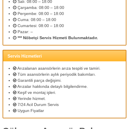
Salı: 08:00 – 18:00
m
Çarşamba: 08:00 – 18:00
l
Perşembe: 08:00 – 18:00
i
p
Cuma: 08:00 – 18:00
e
Cumartesi: 08:00 – 18:00
r
Pazar: –
s
*** Nöbetçi Servis Hizmeti Bulunmaktadır.
o
n
e
l
Servis Hizmetleri
l
e
Arızalanan asansörlerin arıza tespiti ve tamiri.
r
Tüm asansörlerin aylık periyodik bakımları.
i
Garantili parça değişimi.
m
Arızalar hakkında detaylı bilgilendirme.
i
z
Keşif ve montaj işleri.
l
Yerinde hizmet.
e
7/24 Acil Durum Servis
u
Uygun Fiyatlar
y
g
u
n