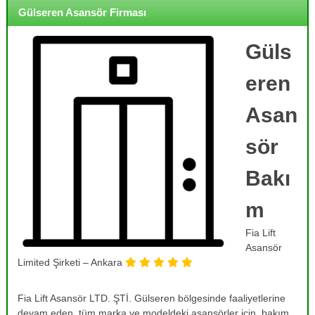
o
i
Gülseren Asansör Firması
j
r
m
e
e
Güls
,
,
B
B
eren
a
a
k
k
ı
Asan
ı
m
,
m
sör
O
,
n
R
a
Bakı
r
e
ı
m
v
m
i
,
Fia Lift
T
z
a
Asansör
y
m
Limited Şirketi – Ankara
o
i
r
n
v
Fia Lift Asansör LTD. ŞTİ. Gülseren bölgesinde faaliyetlerine
v
e
devam eden, tüm marka ve modeldeki asansörler için, bakım