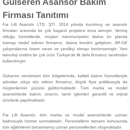
Gülseren Asansör Bakım
f
i
Firması Tanıtımı
y
a
Fia Lift Asansör LTD. ŞTİ. 2014 yılında kurulmuş ve asansör
t
a
firmaları arasında bir çok başarılı projelere imza atmıştır. Vermiş
y
olduğu hizmetlerde, müşteri memnuniyetini daima ön planda
a
tutmayı hedef edinen firmamız, daima kendini geliştiren, AR-GE
p
çalışmalarına önem veren ve yenilikçi olmayı benimsemiştir. Yeni
ı
teknoloji üretimi bir çok ürün Türkiye’de ilk defa firmamız tarafından
l
kullanılmıştır.
m
a
k
Gülseren semtimizin tüm bölgelerinde, kaliteli bakım hizmetleriyle
t
adından sıkça söz ettiren firmamız, düşük fiyat politikasıyla da
a
d
müşterilerinin yüzünü güldürmektedir. Tüm marka ve model
ı
asansörlerde bakım, onarım, tamir işlemleri garantili ve orjinal
r
ürünlerle yapılmaktadır.
.
Fia Lift Asansör, tüm marka ve model asansörlerde uzman
kadrosuyla hizmet sunmaktadır. Personellerin tamamı konusunda
tüm eğitimlerini tamamlamış uzman personellerden oluşmaktadır.