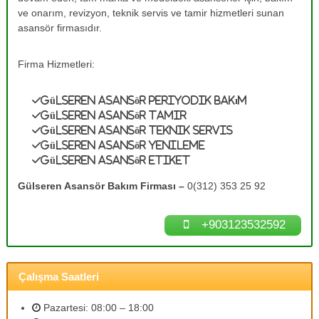
e
A
ve onarım, revizyon, teknik servis ve tamir hizmetleri sunan
s
T
asansör firmasıdır.
a
a
n
m
s
Firma Hizmetleri:
ö
i
r
r
B
Gülseren Asansör Periyodik Bakım
0
a
Gülseren Asansör Tamir
k
(
Gülseren Asansör Teknik Servis
ı
3
Gülseren Asansör Yenileme
m
Gülseren Asansör Etiket
1
l
a
2
Gülseren Asansör Bakım Firması –
0(312) 353 25 92
r
)
ı
3
n
+903123532592
ı
5
z
3
d
2
e
Çalışma Saatleri
n
5
e
9
y
Pazartesi: 08:00 – 18:00
2
i