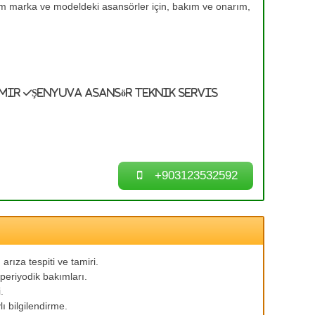
üm marka ve modeldeki asansörler için, bakım ve onarım,
amir
Şenyuva Asansör Teknik Servis
+903123532592
arıza tespiti ve tamiri.
periyodik bakımları.
.
ı bilgilendirme.