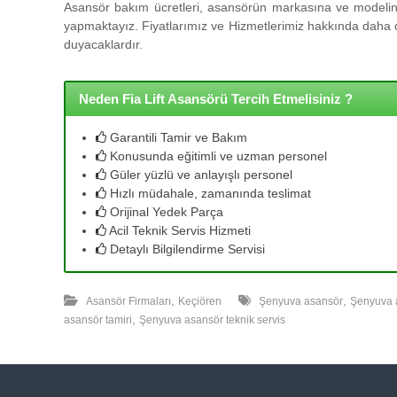
l
Asansör bakım ücretleri, asansörün markasına ve modeline
l
yapmaktayız. Fiyatlarımız ve Hizmetlerimiz hakkında daha de
e
duyacaklardır.
r
i
m
Neden Fia Lift Asansörü Tercih Etmelisiniz ?
i
z
Garantili Tamir ve Bakım
l
Konusunda eğitimli ve uzman personel
e
Güler yüzlü ve anlayışlı personel
u
Hızlı müdahale, zamanında teslimat
y
Orijinal Yedek Parça
g
Acil Teknik Servis Hizmeti
u
Detaylı Bilgilendirme Servisi
n
f
,
,
i
Asansör Firmaları
Keçiören
Şenyuva asansör
Şenyuva 
,
y
asansör tamiri
Şenyuva asansör teknik servis
a
t
a
y