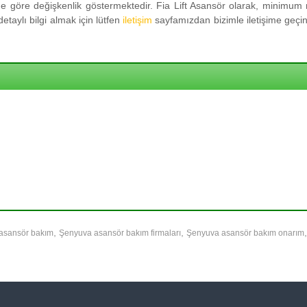
 göre değişkenlik göstermektedir. Fia Lift Asansör olarak, minimum m
taylı bilgi almak için lütfen
iletişim
sayfamızdan bizimle iletişime geçini
,
,
asansör bakım
Şenyuva asansör bakım firmaları
Şenyuva asansör bakım onarım