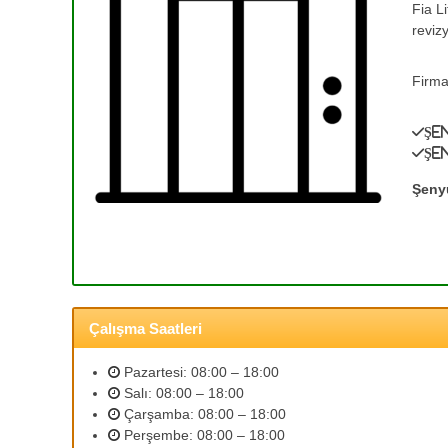
Fia L
e
T
reviz
a
T
m
a
i
Firma
m
r
i
v
Şe
r
e
Şe
0
A
(
s
Şeny
a
3
n
1
s
2
ö
)
r
3
B
Çalışma Saatleri
5
a
3
k
Pazartesi: 08:00 – 18:00
ı
2
Salı: 08:00 – 18:00
m
5
Çarşamba: 08:00 – 18:00
l
9
Perşembe: 08:00 – 18:00
a