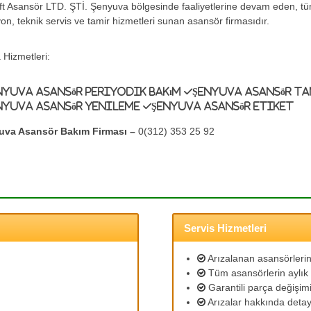
ift Asansör LTD. ŞTİ. Şenyuva bölgesinde faaliyetlerine devam eden, t
yon, teknik servis ve tamir hizmetleri sunan asansör firmasıdır.
 Hizmetleri:
nyuva Asansör Periyodik Bakım
Şenyuva Asansör T
nyuva Asansör Yenileme
Şenyuva Asansör Etiket
uva Asansör Bakım Firması –
0(312) 353 25 92
Servis Hizmetleri
Arızalanan asansörlerin 
Tüm asansörlerin aylık 
Garantili parça değişimi
Arızalar hakkında detayl