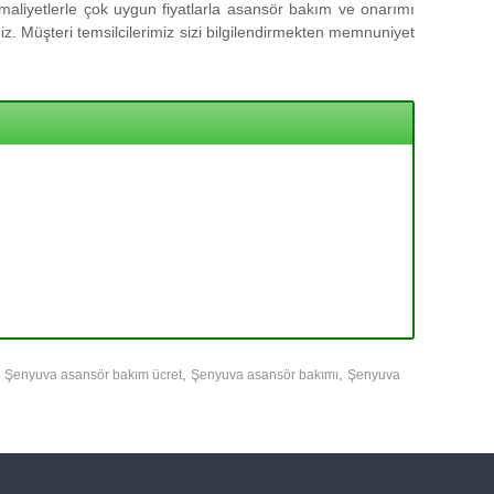
aliyetlerle çok uygun fiyatlarla asansör bakım ve onarımı
z. Müşteri temsilcilerimiz sizi bilgilendirmekten memnuniyet
,
,
,
Şenyuva asansör bakım ücret
Şenyuva asansör bakımı
Şenyuva