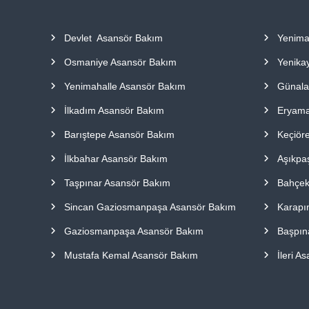
a
p
Devlet Asansör Bakım
Yenima
ı
l
Osmaniye Asansör Bakım
Yenika
m
a
Yenimahalle Asansör Bakım
Günala
k
İlkadım Asansör Bakım
Eryama
t
a
Barıştepe Asansör Bakım
Keçiör
d
ı
İlkbahar Asansör Bakım
Aşıkpa
r
Taşpınar Asansör Bakım
Bahçek
.
Sincan Gaziosmanpaşa Asansör Bakım
Karapı
Gaziosmanpaşa Asansör Bakım
Başpın
Mustafa Kemal Asansör Bakım
İleri A