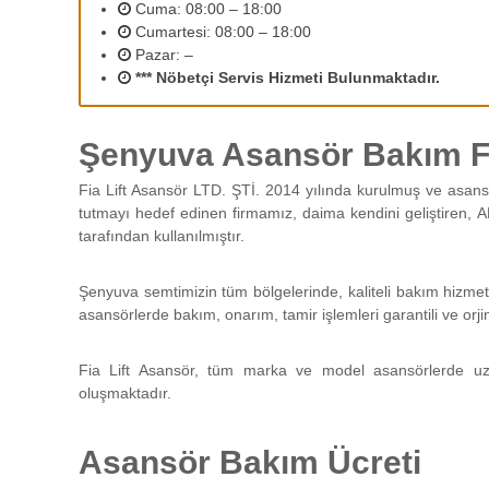
2
Cuma: 08:00 – 18:00
r
Cumartesi: 08:00 – 18:00
ı
Pazar: –
n
*** Nöbetçi Servis Hizmeti Bulunmaktadır.
ı
z
d
Şenyuva Asansör Bakım Fi
e
n
Fia Lift Asansör LTD. ŞTİ. 2014 yılında kurulmuş ve asans
e
tutmayı hedef edinen firmamız, daima kendini geliştiren, A
y
tarafından kullanılmıştır.
i
m
l
Şenyuva semtimizin tüm bölgelerinde, kaliteli bakım hizmet
i
asansörlerde bakım, onarım, tamir işlemleri garantili ve orji
p
e
Fia Lift Asansör, tüm marka ve model asansörlerde uz
r
oluşmaktadır.
s
o
n
Asansör Bakım Ücreti
e