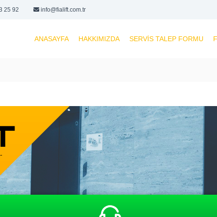
3 25 92
info@fialift.com.tr
ANASAYFA
HAKKIMIZDA
SERVIS TALEP FORMU
F