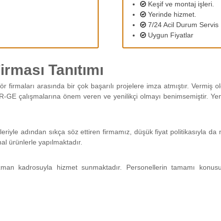
Keşif ve montaj işleri.
Yerinde hizmet.
7/24 Acil Durum Servis
Uygun Fiyatlar
rması Tanıtımı
ör firmaları arasında bir çok başarılı projelere imza atmıştır. Vermiş
R-GE çalışmalarına önem veren ve yenilikçi olmayı benimsemiştir. Yeni 
leriyle adından sıkça söz ettiren firmamız, düşük fiyat politikasıyla 
nal ürünlerle yapılmaktadır.
man kadrosuyla hizmet sunmaktadır. Personellerin tamamı konus