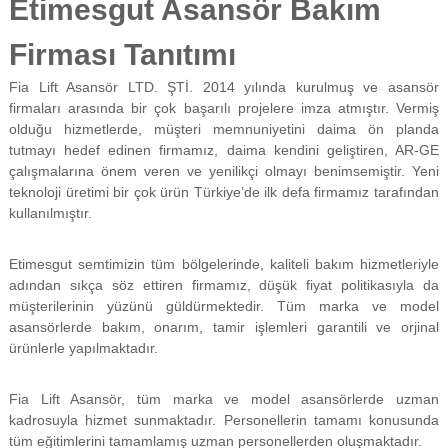
Etimesgut Asansör Bakım
f
i
Firması Tanıtımı
y
a
t
Fia Lift Asansör LTD. ŞTİ. 2014 yılında kurulmuş ve asansör
a
firmaları arasında bir çok başarılı projelere imza atmıştır. Vermiş
y
olduğu hizmetlerde, müşteri memnuniyetini daima ön planda
a
tutmayı hedef edinen firmamız, daima kendini geliştiren, AR-GE
p
çalışmalarına önem veren ve yenilikçi olmayı benimsemiştir. Yeni
ı
teknoloji üretimi bir çok ürün Türkiye’de ilk defa firmamız tarafından
l
m
kullanılmıştır.
a
k
Etimesgut semtimizin tüm bölgelerinde, kaliteli bakım hizmetleriyle
t
a
adından sıkça söz ettiren firmamız, düşük fiyat politikasıyla da
d
müşterilerinin yüzünü güldürmektedir. Tüm marka ve model
ı
asansörlerde bakım, onarım, tamir işlemleri garantili ve orjinal
r
ürünlerle yapılmaktadır.
.
Fia Lift Asansör, tüm marka ve model asansörlerde uzman
kadrosuyla hizmet sunmaktadır. Personellerin tamamı konusunda
tüm eğitimlerini tamamlamış uzman personellerden oluşmaktadır.