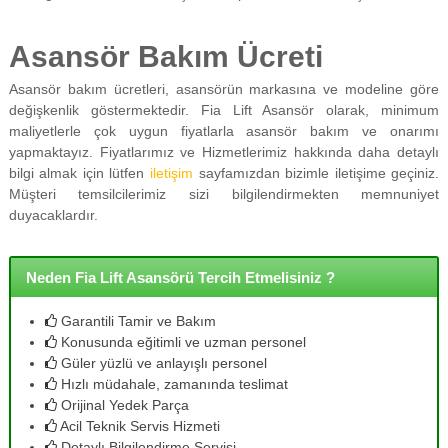
Asansör Bakım Ücreti
Asansör bakım ücretleri, asansörün markasına ve modeline göre
değişkenlik göstermektedir. Fia Lift Asansör olarak, minimum
maliyetlerle çok uygun fiyatlarla asansör bakım ve onarımı
yapmaktayız. Fiyatlarımız ve Hizmetlerimiz hakkında daha detaylı
bilgi almak için lütfen
iletişim
sayfamızdan bizimle iletişime geçiniz.
Müşteri temsilcilerimiz sizi bilgilendirmekten memnuniyet
duyacaklardır.
Neden Fia Lift Asansörü Tercih Etmelisiniz ?
Garantili Tamir ve Bakım
Konusunda eğitimli ve uzman personel
Güler yüzlü ve anlayışlı personel
Hızlı müdahale, zamanında teslimat
Orijinal Yedek Parça
Acil Teknik Servis Hizmeti
Detaylı Bilgilendirme Servisi