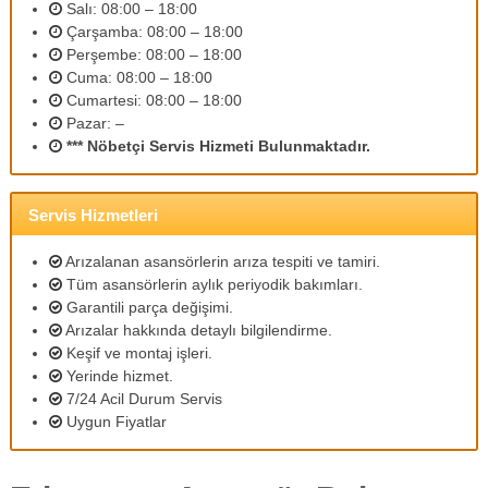
Salı: 08:00 – 18:00
m
Çarşamba: 08:00 – 18:00
l
i
Perşembe: 08:00 – 18:00
p
Cuma: 08:00 – 18:00
e
Cumartesi: 08:00 – 18:00
r
Pazar: –
s
*** Nöbetçi Servis Hizmeti Bulunmaktadır.
o
n
e
l
Servis Hizmetleri
l
e
Arızalanan asansörlerin arıza tespiti ve tamiri.
r
Tüm asansörlerin aylık periyodik bakımları.
i
Garantili parça değişimi.
m
i
Arızalar hakkında detaylı bilgilendirme.
z
Keşif ve montaj işleri.
l
Yerinde hizmet.
e
7/24 Acil Durum Servis
u
Uygun Fiyatlar
y
g
u
n