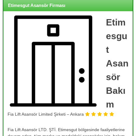
o
i
Etimesgut Asansör Firması
j
r
m
e
e
Etim
,
,
B
B
esgu
a
a
k
k
ı
t
ı
m
,
m
Asan
O
,
n
R
a
sör
r
e
ı
Bakı
v
m
i
,
T
m
z
a
y
m
Fia Lift Asansör Limited Şirketi – Ankara
o
i
r
n
v
Fia Lift Asansör LTD. ŞTİ. Etimesgut bölgesinde faaliyetlerine
v
e