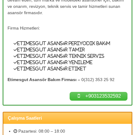
devam eden, tüm marka ve modeldeki asansörler için, bakım
e
A
ve onarım, revizyon, teknik servis ve tamir hizmetleri sunan
s
T
asansör firmasıdır.
a
a
n
m
s
Firma Hizmetleri:
ö
i
r
r
B
Etimesgut Asansör Periyodik Bakım
0
a
Etimesgut Asansör Tamir
k
(
Etimesgut Asansör Teknik Servis
ı
3
Etimesgut Asansör Yenileme
m
1
l
Etimesgut Asansör Etiket
a
2
r
Etimesgut Asansör Bakım Firması –
0(312) 353 25 92
)
ı
3
n
ı
+903123532592
5
z
3
d
2
e
n
Çalışma Saatleri
5
e
9
y
Pazartesi: 08:00 – 18:00
2
i