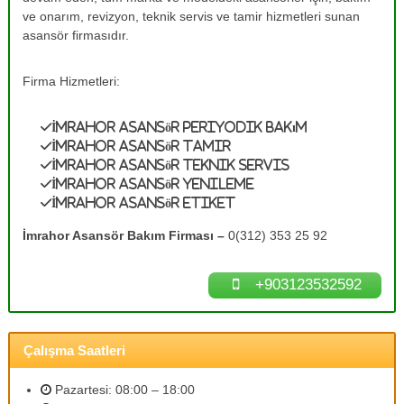
e
A
ve onarım, revizyon, teknik servis ve tamir hizmetleri sunan
s
T
asansör firmasıdır.
a
a
n
m
s
Firma Hizmetleri:
ö
i
r
r
B
İmrahor Asansör Periyodik Bakım
0
a
İmrahor Asansör Tamir
k
(
İmrahor Asansör Teknik Servis
ı
3
İmrahor Asansör Yenileme
m
İmrahor Asansör Etiket
1
l
a
2
İmrahor Asansör Bakım Firması –
0(312) 353 25 92
r
)
ı
3
n
+903123532592
ı
5
z
3
d
2
e
Çalışma Saatleri
n
5
e
9
y
Pazartesi: 08:00 – 18:00
2
i