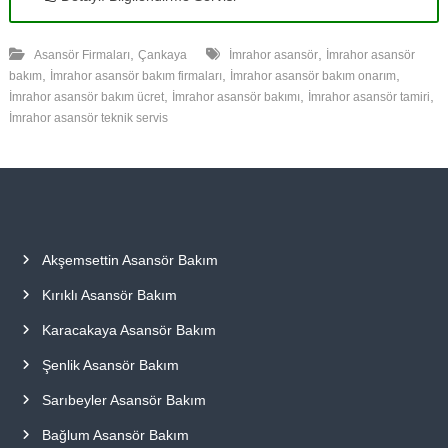
,
,
Asansör Firmaları
Çankaya
İmrahor asansör
İmrahor asansör
,
,
,
bakım
İmrahor asansör bakım firmaları
İmrahor asansör bakım onarım
,
,
,
İmrahor asansör bakım ücret
İmrahor asansör bakımı
İmrahor asansör tamiri
İmrahor asansör teknik servis
Akşemsettin Asansör Bakım
Kırıklı Asansör Bakım
Karacakaya Asansör Bakım
Şenlik Asansör Bakım
Sarıbeyler Asansör Bakım
Bağlum Asansör Bakım