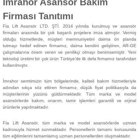
İmrahor Asansör Bakım
f
i
Firması Tanıtımı
y
a
Fia Lift Asansör LTD. ŞTİ. 2014 yılında kurulmuş ve asansör
t
a
firmaları arasında bir çok başarılı projelere imza atmıştır. Vermiş
y
olduğu hizmetlerde, müşteri memnuniyetini daima ön planda
a
tutmayı hedef edinen firmamız, daima kendini geliştiren, AR-GE
p
çalışmalarına önem veren ve yenilikçi olmayı benimsemiştir. Yeni
ı
teknoloji üretimi bir çok ürün Türkiye’de ilk defa firmamız tarafından
l
kullanılmıştır.
m
a
k
İmrahor semtimizin tüm bölgelerinde, kaliteli bakım hizmetleriyle
t
adından sıkça söz ettiren firmamız, düşük fiyat politikasıyla da
a
d
müşterilerinin yüzünü güldürmektedir. Tüm marka ve model
ı
asansörlerde bakım, onarım, tamir işlemleri garantili ve orjinal
r
ürünlerle yapılmaktadır.
.
Fia Lift Asansör, tüm marka ve model asansörlerde uzman
kadrosuyla hizmet sunmaktadır. Personellerin tamamı konusunda
tüm eğitimlerini tamamlamış uzman personellerden oluşmaktadır.