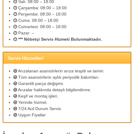
Salı: 08:00 – 18:00
m
Çarşamba: 08:00 – 18:00
l
Perşembe: 08:00 – 18:00
i
p
Cuma: 08:00 – 18:00
e
Cumartesi: 08:00 – 18:00
r
Pazar: –
s
*** Nöbetçi Servis Hizmeti Bulunmaktadır.
o
n
e
l
Servis Hizmetleri
l
e
Arızalanan asansörlerin arıza tespiti ve tamiri.
r
Tüm asansörlerin aylık periyodik bakımları.
i
Garantili parça değişimi.
m
Arızalar hakkında detaylı bilgilendirme.
i
z
Keşif ve montaj işleri.
l
Yerinde hizmet.
e
7/24 Acil Durum Servis
u
Uygun Fiyatlar
y
g
u
n