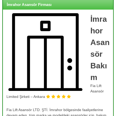
o
i
İmrahor Asansör Firması
j
r
m
e
e
İmra
,
,
B
B
hor
a
a
k
k
ı
Asan
ı
m
,
m
sör
O
,
n
R
a
Bakı
r
e
ı
m
v
m
i
,
Fia Lift
T
z
a
Asansör
y
m
Limited Şirketi – Ankara
o
i
r
n
v
Fia Lift Asansör LTD. ŞTİ. İmrahor bölgesinde faaliyetlerine
v
e
devam eden, tüm marka ve modeldeki asansörler için, bakım