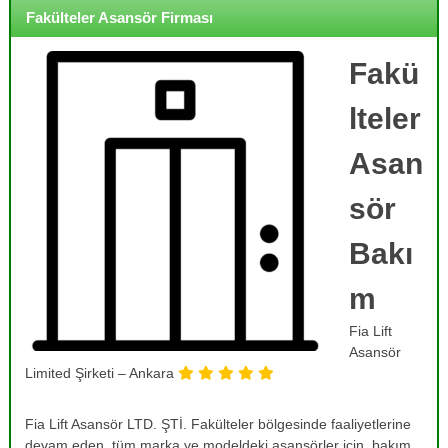
o
i
Fakülteler Asansör Firması
j
r
m
e
e
Fakü
,
,
B
B
lteler
a
a
k
k
ı
Asan
ı
m
,
m
sör
O
,
n
R
a
Bakı
r
e
ı
m
v
m
i
,
Fia Lift
T
z
a
Asansör
y
m
Limited Şirketi – Ankara
o
i
r
n
v
Fia Lift Asansör LTD. ŞTİ. Fakülteler bölgesinde faaliyetlerine
v
e
devam eden, tüm marka ve modeldeki asansörler için, bakım