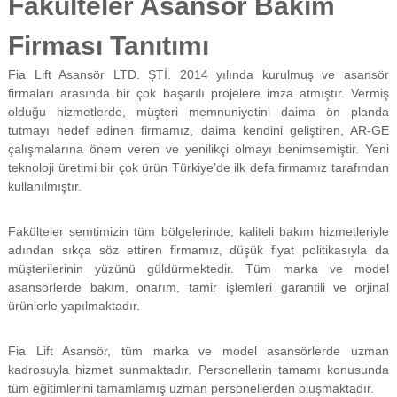
Fakülteler Asansör Bakım
f
i
Firması Tanıtımı
y
a
Fia Lift Asansör LTD. ŞTİ. 2014 yılında kurulmuş ve asansör
t
a
firmaları arasında bir çok başarılı projelere imza atmıştır. Vermiş
y
olduğu hizmetlerde, müşteri memnuniyetini daima ön planda
a
tutmayı hedef edinen firmamız, daima kendini geliştiren, AR-GE
p
çalışmalarına önem veren ve yenilikçi olmayı benimsemiştir. Yeni
ı
teknoloji üretimi bir çok ürün Türkiye’de ilk defa firmamız tarafından
l
kullanılmıştır.
m
a
k
Fakülteler semtimizin tüm bölgelerinde, kaliteli bakım hizmetleriyle
t
adından sıkça söz ettiren firmamız, düşük fiyat politikasıyla da
a
d
müşterilerinin yüzünü güldürmektedir. Tüm marka ve model
ı
asansörlerde bakım, onarım, tamir işlemleri garantili ve orjinal
r
ürünlerle yapılmaktadır.
.
Fia Lift Asansör, tüm marka ve model asansörlerde uzman
kadrosuyla hizmet sunmaktadır. Personellerin tamamı konusunda
tüm eğitimlerini tamamlamış uzman personellerden oluşmaktadır.