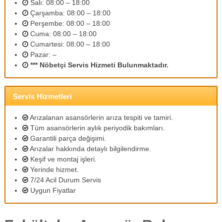
Salı: 08:00 – 18:00
m
Çarşamba: 08:00 – 18:00
l
Perşembe: 08:00 – 18:00
i
p
Cuma: 08:00 – 18:00
e
Cumartesi: 08:00 – 18:00
r
Pazar: –
s
*** Nöbetçi Servis Hizmeti Bulunmaktadır.
o
n
e
l
Servis Hizmetleri
l
e
Arızalanan asansörlerin arıza tespiti ve tamiri.
r
Tüm asansörlerin aylık periyodik bakımları.
i
Garantili parça değişimi.
m
Arızalar hakkında detaylı bilgilendirme.
i
z
Keşif ve montaj işleri.
l
Yerinde hizmet.
e
7/24 Acil Durum Servis
u
Uygun Fiyatlar
y
g
u
n