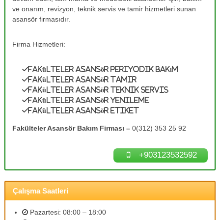
e
A
ve onarım, revizyon, teknik servis ve tamir hizmetleri sunan
s
T
asansör firmasıdır.
a
a
n
m
s
Firma Hizmetleri:
ö
i
r
r
B
Fakülteler Asansör Periyodik Bakım
0
a
Fakülteler Asansör Tamir
k
(
Fakülteler Asansör Teknik Servis
ı
3
Fakülteler Asansör Yenileme
m
Fakülteler Asansör Etiket
1
l
a
2
Fakülteler Asansör Bakım Firması –
0(312) 353 25 92
r
)
ı
3
n
+903123532592
ı
5
z
3
d
2
e
Çalışma Saatleri
n
5
e
9
y
Pazartesi: 08:00 – 18:00
2
i