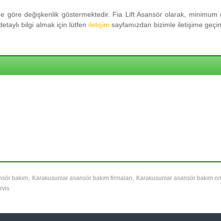
 göre değişkenlik göstermektedir. Fia Lift Asansör olarak, minimum m
taylı bilgi almak için lütfen
iletişim
sayfamızdan bizimle iletişime geçini
,
,
nsör bakım
Karakusunlar asansör bakım firmaları
Karakusunlar asansör bakım o
rvis