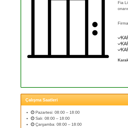
Fia L
e
T
onarı
a
T
m
a
i
Firma
m
r
i
v
Ka
r
e
Ka
0
A
Ka
(
s
a
3
Kara
n
1
s
2
ö
)
r
3
B
5
a
Çalışma Saatleri
3
k
ı
2
Pazartesi: 08:00 – 18:00
m
5
Salı: 08:00 – 18:00
l
9
Çarşamba: 08:00 – 18:00
a