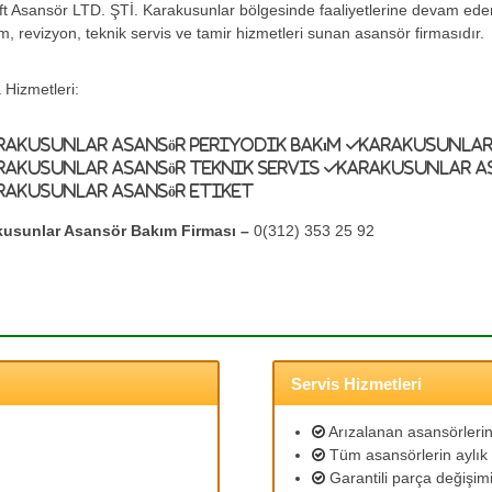
ift Asansör LTD. ŞTİ. Karakusunlar bölgesinde faaliyetlerine devam ed
m, revizyon, teknik servis ve tamir hizmetleri sunan asansör firmasıdır.
 Hizmetleri:
rakusunlar Asansör Periyodik Bakım
Karakusunlar
rakusunlar Asansör Teknik Servis
Karakusunlar A
rakusunlar Asansör Etiket
kusunlar Asansör Bakım Firması –
0(312) 353 25 92
Servis Hizmetleri
Arızalanan asansörlerin 
Tüm asansörlerin aylık 
Garantili parça değişimi