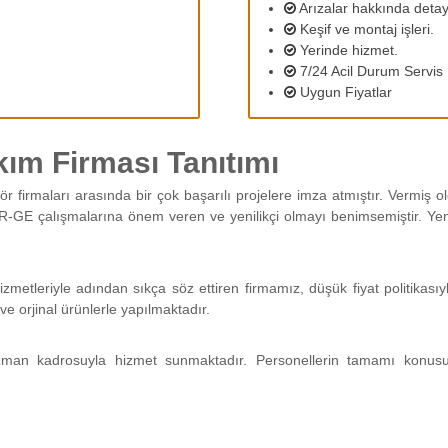
Arızalar hakkında detayl
Keşif ve montaj işleri.
Yerinde hizmet.
7/24 Acil Durum Servis
Uygun Fiyatlar
ım Firması Tanıtımı
ör firmaları arasında bir çok başarılı projelere imza atmıştır. Vermiş
R-GE çalışmalarına önem veren ve yenilikçi olmayı benimsemiştir. Yeni 
izmetleriyle adından sıkça söz ettiren firmamız, düşük fiyat politika
ve orjinal ürünlerle yapılmaktadır.
man kadrosuyla hizmet sunmaktadır. Personellerin tamamı konus