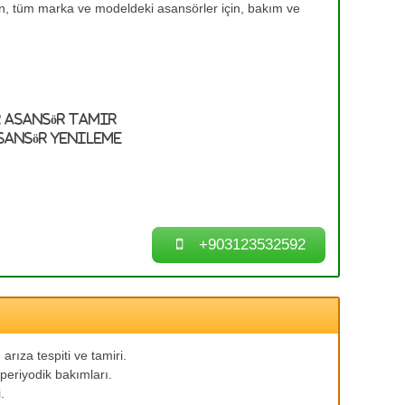
en, tüm marka ve modeldeki asansörler için, bakım ve
 Asansör Tamir
sansör Yenileme
+903123532592
arıza tespiti ve tamiri.
periyodik bakımları.
.