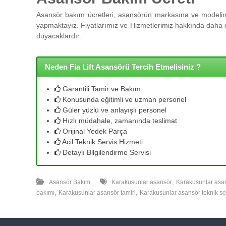
l
l
Asansör bakım ücretleri, asansörün markasına ve modeline
e
yapmaktayız. Fiyatlarımız ve Hizmetlerimiz hakkında daha de
r
duyacaklardır.
i
m
i
Neden Fia Lift Asansörü Tercih Etmelisiniz ?
z
l
Garantili Tamir ve Bakım
e
Konusunda eğitimli ve uzman personel
u
Güler yüzlü ve anlayışlı personel
y
Hızlı müdahale, zamanında teslimat
g
Orijinal Yedek Parça
u
Acil Teknik Servis Hizmeti
n
Detaylı Bilgilendirme Servisi
f
i
,
y
Asansör Bakım
Karakusunlar asansör
Karakusunlar asa
,
,
a
bakımı
Karakusunlar asansör tamiri
Karakusunlar asansör teknik se
t
a
y