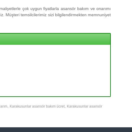
aliyetlerle çok uygun fiyatlarla asansör bakım ve onarımı
z. Müşteri temsilcilerimiz sizi bilgilendirmekten memnuniyet
,
,
narım
Karakusunlar asansör bakım ücret
Karakusunlar asansör