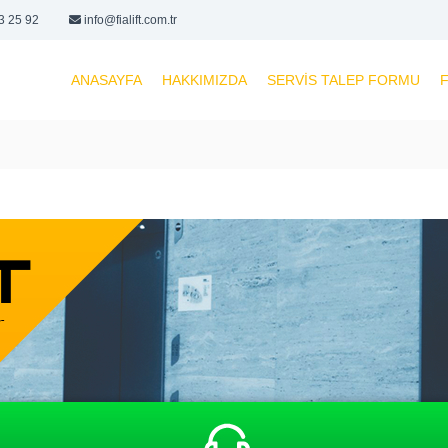
3 25 92
info@fialift.com.tr
ANASAYFA
HAKKIMIZDA
SERVIS TALEP FORMU
F