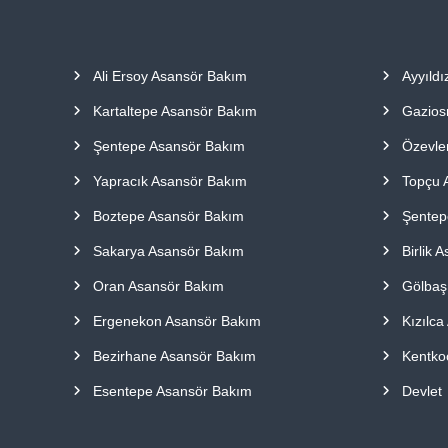
a
p
ı
Ali Ersoy Asansör Bakım
Ayyıldı
l
m
Kartaltepe Asansör Bakım
Gazios
a
k
Şentepe Asansör Bakım
Özevle
t
Yapracık Asansör Bakım
Topçu 
a
d
Boztepe Asansör Bakım
Şentep
ı
r
Sakarya Asansör Bakım
Birlik 
.
Oran Asansör Bakım
Gölbaş
Ergenekon Asansör Bakım
Kızılca
Bezirhane Asansör Bakım
Kentko
Esentepe Asansör Bakım
Devlet