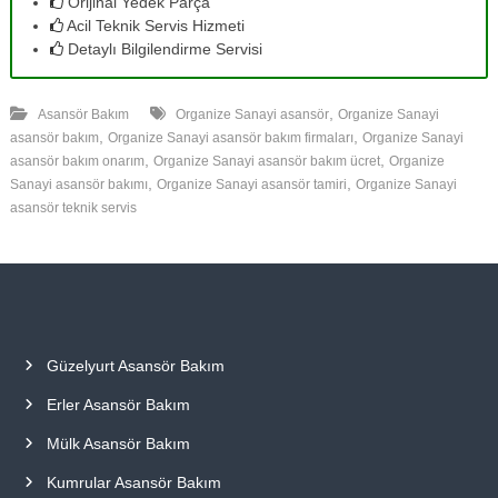
Orijinal Yedek Parça
Acil Teknik Servis Hizmeti
Detaylı Bilgilendirme Servisi
,
Asansör Bakım
Organize Sanayi asansör
Organize Sanayi
,
,
asansör bakım
Organize Sanayi asansör bakım firmaları
Organize Sanayi
,
,
asansör bakım onarım
Organize Sanayi asansör bakım ücret
Organize
,
,
Sanayi asansör bakımı
Organize Sanayi asansör tamiri
Organize Sanayi
asansör teknik servis
Güzelyurt Asansör Bakım
Erler Asansör Bakım
Mülk Asansör Bakım
Kumrular Asansör Bakım