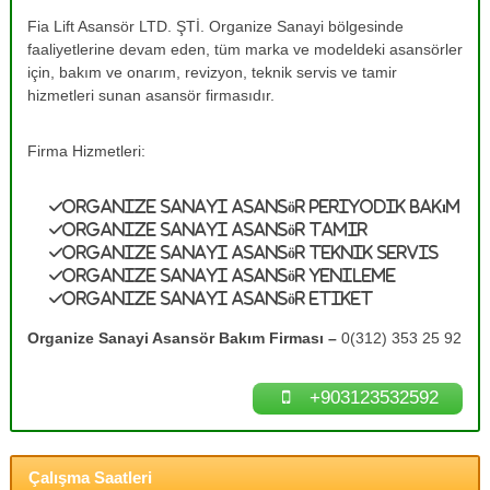
e
A
Fia Lift Asansör LTD. ŞTİ. Organize Sanayi bölgesinde
s
T
faaliyetlerine devam eden, tüm marka ve modeldeki asansörler
a
a
n
için, bakım ve onarım, revizyon, teknik servis ve tamir
m
s
hizmetleri sunan asansör firmasıdır.
ö
i
r
r
B
Firma Hizmetleri:
0
a
k
(
Organize Sanayi Asansör Periyodik Bakım
ı
3
m
Organize Sanayi Asansör Tamir
1
l
Organize Sanayi Asansör Teknik Servis
a
2
Organize Sanayi Asansör Yenileme
r
Organize Sanayi Asansör Etiket
)
ı
3
n
Organize Sanayi Asansör Bakım Firması –
0(312) 353 25 92
ı
5
z
3
d
+903123532592
2
e
n
5
e
9
y
Çalışma Saatleri
2
i