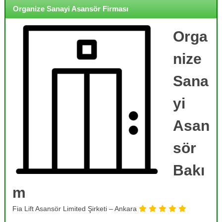
o
i
Organize Sanayi Asansör Firması
j
r
m
e
e
Orga
,
,
B
B
nize
a
a
k
k
ı
Sana
ı
m
,
m
yi
O
,
n
R
a
Asan
r
e
ı
sör
v
m
i
,
T
Bakı
z
a
y
m
m
o
i
r
n
Fia Lift Asansör Limited Şirketi – Ankara
v
v
e