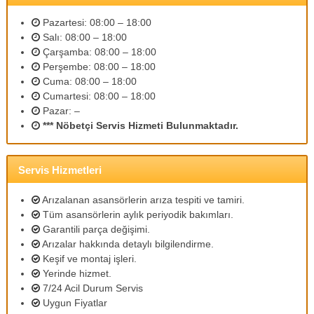
m
l
Pazartesi: 08:00 – 18:00
i
Salı: 08:00 – 18:00
p
Çarşamba: 08:00 – 18:00
e
Perşembe: 08:00 – 18:00
r
Cuma: 08:00 – 18:00
s
Cumartesi: 08:00 – 18:00
o
n
Pazar: –
e
*** Nöbetçi Servis Hizmeti Bulunmaktadır.
l
l
e
Servis Hizmetleri
r
i
m
Arızalanan asansörlerin arıza tespiti ve tamiri.
i
Tüm asansörlerin aylık periyodik bakımları.
z
Garantili parça değişimi.
l
Arızalar hakkında detaylı bilgilendirme.
e
Keşif ve montaj işleri.
u
Yerinde hizmet.
y
g
7/24 Acil Durum Servis
u
Uygun Fiyatlar
n