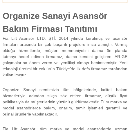
f
i
Organize Sanayi Asansör
y
a
t
Bakım Firması Tanıtımı
a
y
Fia Lift Asansör LTD. ŞTİ. 2014 yılında kurulmuş ve asansör
a
firmaları arasında bir çok başarılı projelere imza atmıştır. Vermiş
p
olduğu hizmetlerde, müşteri memnuniyetini daima ön planda
ı
l
tutmayı hedef edinen firmamız, daima kendini geliştiren, AR-GE
m
çalışmalarına önem veren ve yenilikçi olmayı benimsemiştir. Yeni
a
teknoloji üretimi bir çok ürün Türkiye’de ilk defa firmamız tarafından
k
kullanılmıştır.
t
a
d
Organize Sanayi semtimizin tüm bölgelerinde, kaliteli bakım
ı
hizmetleriyle adından sıkça söz ettiren firmamız, düşük fiyat
r
politikasıyla da müşterilerinin yüzünü güldürmektedir. Tüm marka ve
.
model asansörlerde bakım, onarım, tamir işlemleri garantili ve
orjinal ürünlerle yapılmaktadır.
Fia Lift Asansör, tüm marka ve model asansörlerde uzman