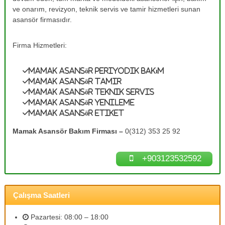
e
A
ve onarım, revizyon, teknik servis ve tamir hizmetleri sunan
s
T
asansör firmasıdır.
a
a
n
m
s
Firma Hizmetleri:
ö
i
r
r
B
Mamak Asansör Periyodik Bakım
0
a
Mamak Asansör Tamir
k
(
Mamak Asansör Teknik Servis
ı
3
Mamak Asansör Yenileme
m
Mamak Asansör Etiket
1
l
a
2
Mamak Asansör Bakım Firması –
0(312) 353 25 92
r
)
ı
3
n
+903123532592
ı
5
z
3
d
2
e
Çalışma Saatleri
n
5
e
9
y
Pazartesi: 08:00 – 18:00
2
i