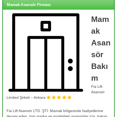
o
i
Mamak Asansör Firması
j
r
m
e
e
Mam
,
,
B
B
ak
a
a
k
k
ı
Asan
ı
m
,
m
sör
O
,
n
R
a
Bakı
r
e
ı
m
v
m
i
,
Fia Lift
T
z
a
Asansör
y
m
Limited Şirketi – Ankara
o
i
r
n
v
Fia Lift Asansör LTD. ŞTİ. Mamak bölgesinde faaliyetlerine
v
e
devam eden, tüm marka ve modeldeki asansörler için, bakım