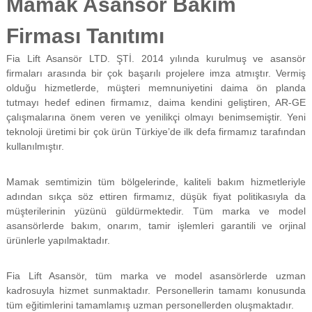
Mamak Asansör Bakım
f
i
Firması Tanıtımı
y
a
Fia Lift Asansör LTD. ŞTİ. 2014 yılında kurulmuş ve asansör
t
a
firmaları arasında bir çok başarılı projelere imza atmıştır. Vermiş
y
olduğu hizmetlerde, müşteri memnuniyetini daima ön planda
a
tutmayı hedef edinen firmamız, daima kendini geliştiren, AR-GE
p
çalışmalarına önem veren ve yenilikçi olmayı benimsemiştir. Yeni
ı
teknoloji üretimi bir çok ürün Türkiye’de ilk defa firmamız tarafından
l
kullanılmıştır.
m
a
k
Mamak semtimizin tüm bölgelerinde, kaliteli bakım hizmetleriyle
t
adından sıkça söz ettiren firmamız, düşük fiyat politikasıyla da
a
d
müşterilerinin yüzünü güldürmektedir. Tüm marka ve model
ı
asansörlerde bakım, onarım, tamir işlemleri garantili ve orjinal
r
ürünlerle yapılmaktadır.
.
Fia Lift Asansör, tüm marka ve model asansörlerde uzman
kadrosuyla hizmet sunmaktadır. Personellerin tamamı konusunda
tüm eğitimlerini tamamlamış uzman personellerden oluşmaktadır.