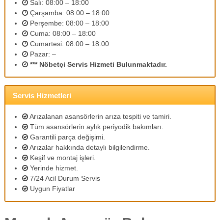
Salı: 08:00 – 18:00
m
Çarşamba: 08:00 – 18:00
l
Perşembe: 08:00 – 18:00
i
p
Cuma: 08:00 – 18:00
e
Cumartesi: 08:00 – 18:00
r
Pazar: –
s
*** Nöbetçi Servis Hizmeti Bulunmaktadır.
o
n
e
l
Servis Hizmetleri
l
e
Arızalanan asansörlerin arıza tespiti ve tamiri.
r
Tüm asansörlerin aylık periyodik bakımları.
i
Garantili parça değişimi.
m
Arızalar hakkında detaylı bilgilendirme.
i
z
Keşif ve montaj işleri.
l
Yerinde hizmet.
e
7/24 Acil Durum Servis
u
Uygun Fiyatlar
y
g
u
n