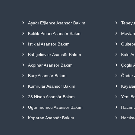
a
p
ı
Aşağı Eğlence Asansör Bakım
Tepeyu
l
m
Keklik Pınarı Asansör Bakım
Mevlan
a
k
İstiklal Asansör Bakım
Gültep
t
Bahçelievler Asansör Bakım
Kale A
a
d
Akpınar Asansör Bakım
Çoglu 
ı
r
Burç Asansör Bakım
Önder 
.
Kumrular Asansör Bakım
Kayala
23 Nisan Asansör Bakım
Yeni B
Uğur mumcu Asansör Bakım
Hacımu
Koparan Asansör Bakım
Hacıka