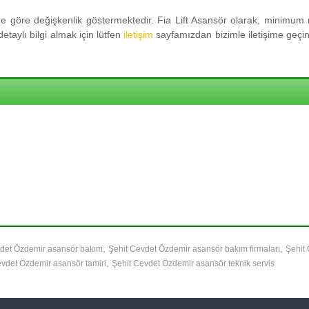
 göre değişkenlik göstermektedir. Fia Lift Asansör olarak, minimum m
taylı bilgi almak için lütfen
iletişim
sayfamızdan bizimle iletişime geçini
,
,
vdet Özdemir asansör bakım
Şehit Cevdet Özdemir asansör bakım firmaları
Şehit
,
evdet Özdemir asansör tamiri
Şehit Cevdet Özdemir asansör teknik servis