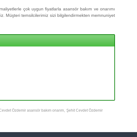
aliyetlerle çok uygun fiyatlarla asansör bakım ve onarımı
z. Müşteri temsilcilerimiz sizi bilgilendirmekten memnuniyet
,
 Cevdet Özdemir asansör bakım onarım
Şehit Cevdet Özdemir