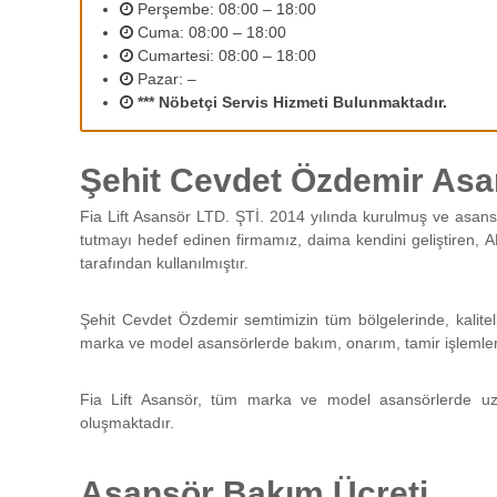
2
Perşembe: 08:00 – 18:00
r
Cuma: 08:00 – 18:00
ı
Cumartesi: 08:00 – 18:00
n
Pazar: –
ı
*** Nöbetçi Servis Hizmeti Bulunmaktadır.
z
d
e
Şehit Cevdet Özdemir Asa
n
e
Fia Lift Asansör LTD. ŞTİ. 2014 yılında kurulmuş ve asans
y
tutmayı hedef edinen firmamız, daima kendini geliştiren, A
i
tarafından kullanılmıştır.
m
l
i
Şehit Cevdet Özdemir semtimizin tüm bölgelerinde, kalitel
p
marka ve model asansörlerde bakım, onarım, tamir işlemleri g
e
r
Fia Lift Asansör, tüm marka ve model asansörlerde uz
s
oluşmaktadır.
o
n
e
Asansör Bakım Ücreti