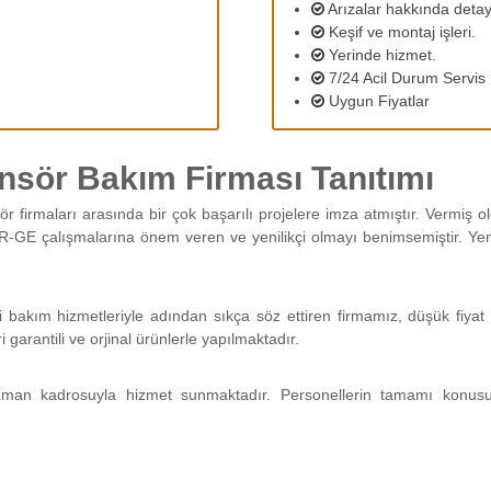
Arızalar hakkında detayl
Keşif ve montaj işleri.
Yerinde hizmet.
7/24 Acil Durum Servis
Uygun Fiyatlar
nsör Bakım Firması Tanıtımı
ör firmaları arasında bir çok başarılı projelere imza atmıştır. Vermiş
R-GE çalışmalarına önem veren ve yenilikçi olmayı benimsemiştir. Yeni 
i bakım hizmetleriyle adından sıkça söz ettiren firmamız, düşük fiyat 
arantili ve orjinal ürünlerle yapılmaktadır.
man kadrosuyla hizmet sunmaktadır. Personellerin tamamı konus