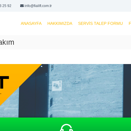
3 25 92
info@fialift.com.tr
ANASAYFA
HAKKIMIZDA
SERVIS TALEP FORMU
F
akım