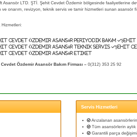
ift Asansör LTD. ŞTİ. Şehit Cevdet Özdemir bölgesinde faaliyetlerine 
 ve onarım, revizyon, teknik servis ve tamir hizmetleri sunan asansör fi
 Hizmetleri:
hit Cevdet Özdemir Asansör Periyodik Bakım
Şehit
hit Cevdet Özdemir Asansör Teknik Servis
Şehit C
hit Cevdet Özdemir Asansör Etiket
t Cevdet Özdemir Asansör Bakım Firması –
0(312) 353 25 92
Servis Hizmetleri
Arızalanan asansörlerin 
Tüm asansörlerin aylık 
Garantili parça değişimi