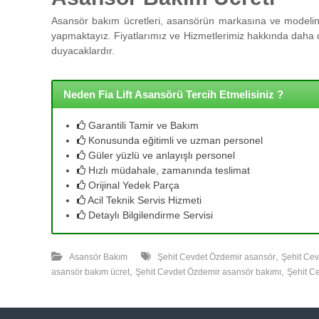
l
l
Asansör bakım ücretleri, asansörün markasına ve modeline
e
yapmaktayız. Fiyatlarımız ve Hizmetlerimiz hakkında daha de
r
duyacaklardır.
i
m
i
Neden Fia Lift Asansörü Tercih Etmelisiniz ?
z
l
Garantili Tamir ve Bakım
e
Konusunda eğitimli ve uzman personel
u
Güler yüzlü ve anlayışlı personel
y
Hızlı müdahale, zamanında teslimat
g
Orijinal Yedek Parça
u
Acil Teknik Servis Hizmeti
n
Detaylı Bilgilendirme Servisi
f
i
,
y
Asansör Bakım
Şehit Cevdet Özdemir asansör
Şehit Ce
,
,
a
asansör bakım ücret
Şehit Cevdet Özdemir asansör bakımı
Şehit C
t
a
y