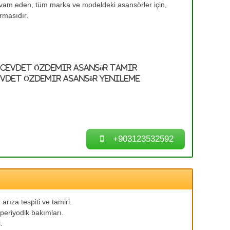
devam eden, tüm marka ve modeldeki asansörler için,
rmasıdır.
 Cevdet Özdemir Asansör Tamir
evdet Özdemir Asansör Yenileme
+903123532592
arıza tespiti ve tamiri.
periyodik bakımları.
.