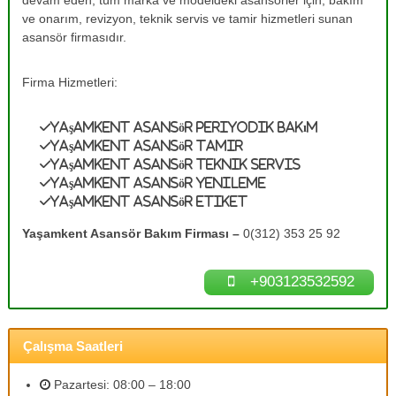
devam eden, tüm marka ve modeldeki asansörler için, bakım
e
A
ve onarım, revizyon, teknik servis ve tamir hizmetleri sunan
s
T
asansör firmasıdır.
a
a
n
m
s
Firma Hizmetleri:
ö
i
r
r
B
Yaşamkent Asansör Periyodik Bakım
0
a
Yaşamkent Asansör Tamir
k
(
Yaşamkent Asansör Teknik Servis
ı
3
Yaşamkent Asansör Yenileme
m
1
l
Yaşamkent Asansör Etiket
a
2
r
Yaşamkent Asansör Bakım Firması –
0(312) 353 25 92
)
ı
3
n
ı
+903123532592
5
z
3
d
2
e
n
Çalışma Saatleri
5
e
9
y
Pazartesi: 08:00 – 18:00
2
i