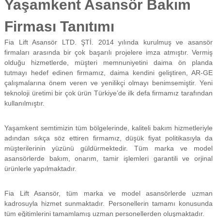
Yaşamkent Asansör Bakım
f
i
Firması Tanıtımı
y
a
t
Fia Lift Asansör LTD. ŞTİ. 2014 yılında kurulmuş ve asansör
a
firmaları arasında bir çok başarılı projelere imza atmıştır. Vermiş
y
olduğu hizmetlerde, müşteri memnuniyetini daima ön planda
a
tutmayı hedef edinen firmamız, daima kendini geliştiren, AR-GE
p
çalışmalarına önem veren ve yenilikçi olmayı benimsemiştir. Yeni
ı
teknoloji üretimi bir çok ürün Türkiye’de ilk defa firmamız tarafından
l
m
kullanılmıştır.
a
k
Yaşamkent semtimizin tüm bölgelerinde, kaliteli bakım hizmetleriyle
t
a
adından sıkça söz ettiren firmamız, düşük fiyat politikasıyla da
d
müşterilerinin yüzünü güldürmektedir. Tüm marka ve model
ı
asansörlerde bakım, onarım, tamir işlemleri garantili ve orjinal
r
ürünlerle yapılmaktadır.
.
Fia Lift Asansör, tüm marka ve model asansörlerde uzman
kadrosuyla hizmet sunmaktadır. Personellerin tamamı konusunda
tüm eğitimlerini tamamlamış uzman personellerden oluşmaktadır.