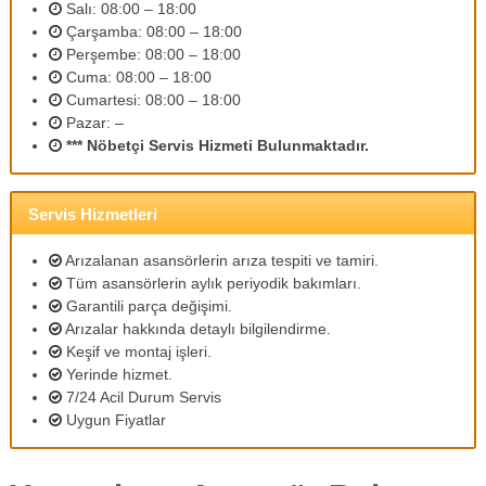
Salı: 08:00 – 18:00
m
Çarşamba: 08:00 – 18:00
l
i
Perşembe: 08:00 – 18:00
p
Cuma: 08:00 – 18:00
e
Cumartesi: 08:00 – 18:00
r
Pazar: –
s
*** Nöbetçi Servis Hizmeti Bulunmaktadır.
o
n
e
l
Servis Hizmetleri
l
e
Arızalanan asansörlerin arıza tespiti ve tamiri.
r
Tüm asansörlerin aylık periyodik bakımları.
i
Garantili parça değişimi.
m
i
Arızalar hakkında detaylı bilgilendirme.
z
Keşif ve montaj işleri.
l
Yerinde hizmet.
e
7/24 Acil Durum Servis
u
Uygun Fiyatlar
y
g
u
n