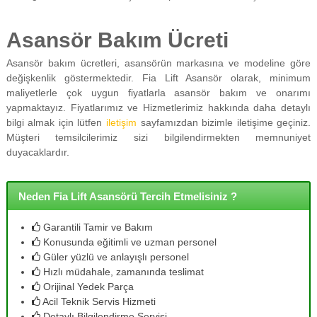
Asansör Bakım Ücreti
Asansör bakım ücretleri, asansörün markasına ve modeline göre
değişkenlik göstermektedir. Fia Lift Asansör olarak, minimum
maliyetlerle çok uygun fiyatlarla asansör bakım ve onarımı
yapmaktayız. Fiyatlarımız ve Hizmetlerimiz hakkında daha detaylı
bilgi almak için lütfen
iletişim
sayfamızdan bizimle iletişime geçiniz.
Müşteri temsilcilerimiz sizi bilgilendirmekten memnuniyet
duyacaklardır.
Neden Fia Lift Asansörü Tercih Etmelisiniz ?
Garantili Tamir ve Bakım
Konusunda eğitimli ve uzman personel
Güler yüzlü ve anlayışlı personel
Hızlı müdahale, zamanında teslimat
Orijinal Yedek Parça
Acil Teknik Servis Hizmeti
Detaylı Bilgilendirme Servisi