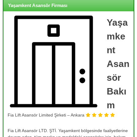
o
i
Yaşamkent Asansör Firması
j
r
m
e
e
Yaşa
,
,
B
B
mke
a
a
k
k
ı
nt
ı
m
,
m
Asan
O
,
n
R
a
sör
r
e
ı
Bakı
v
m
i
,
T
m
z
a
y
m
Fia Lift Asansör Limited Şirketi – Ankara
o
i
r
n
v
Fia Lift Asansör LTD. ŞTİ. Yaşamkent bölgesinde faaliyetlerine
v
e