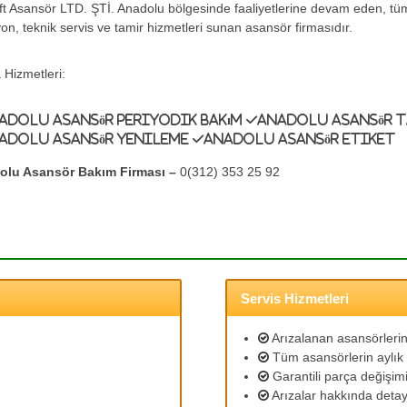
ift Asansör LTD. ŞTİ. Anadolu bölgesinde faaliyetlerine devam eden, t
yon, teknik servis ve tamir hizmetleri sunan asansör firmasıdır.
 Hizmetleri:
adolu Asansör Periyodik Bakım
Anadolu Asansör 
adolu Asansör Yenileme
Anadolu Asansör Etiket
olu Asansör Bakım Firması –
0(312) 353 25 92
Servis Hizmetleri
Arızalanan asansörlerin 
Tüm asansörlerin aylık 
Garantili parça değişimi
Arızalar hakkında detayl