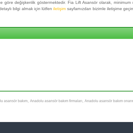
 göre değişkenlik göstermektedir. Fia Lift Asansör olarak, minimum m
taylı bilgi almak için lütfen
iletişim
sayfamızdan bizimle iletişime geçini
,
,
lu asansör bakım
Anadolu asansör bakım firmaları
Anadolu asansör bakım onar