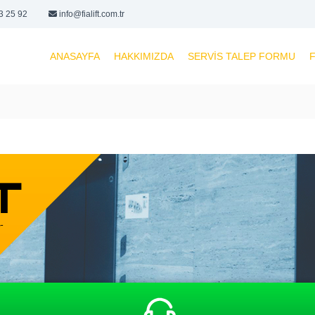
3 25 92
info@fialift.com.tr
ANASAYFA
HAKKIMIZDA
SERVIS TALEP FORMU
F