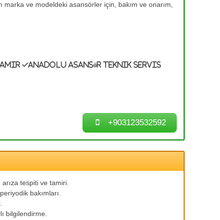
üm marka ve modeldeki asansörler için, bakım ve onarım,
Tamir
Anadolu Asansör Teknik Servis
+903123532592
arıza tespiti ve tamiri.
periyodik bakımları.
.
ı bilgilendirme.