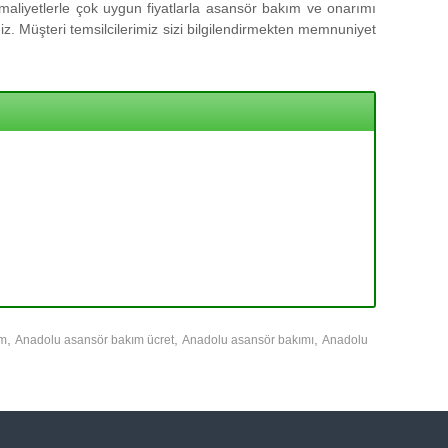
aliyetlerle çok uygun fiyatlarla asansör bakım ve onarımı
z. Müşteri temsilcilerimiz sizi bilgilendirmekten memnuniyet
,
,
,
ım
Anadolu asansör bakım ücret
Anadolu asansör bakımı
Anadolu