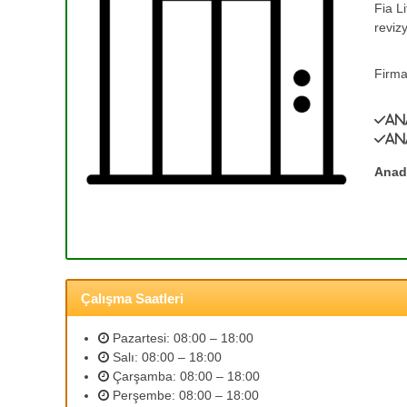
Fia L
e
T
reviz
a
T
m
a
i
Firma
m
r
i
v
An
r
e
An
0
A
(
s
Anad
a
3
n
1
s
2
ö
)
r
3
B
Çalışma Saatleri
5
a
3
k
Pazartesi: 08:00 – 18:00
ı
2
Salı: 08:00 – 18:00
m
5
Çarşamba: 08:00 – 18:00
l
9
Perşembe: 08:00 – 18:00
a