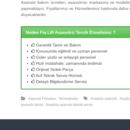
l
Asansör bakım ücretleri, asansörün markasına ve modeline
l
yapmaktayız. Fiyatlarımız ve Hizmetlerimiz hakkında daha de
e
duyacaklardır.
r
i
m
Neden Fia Lift Asansörü Tercih Etmelisiniz ?
i
z
Garantili Tamir ve Bakım
l
Konusunda eğitimli ve uzman personel
e
Güler yüzlü ve anlayışlı personel
u
Hızlı müdahale, zamanında teslimat
y
Orijinal Yedek Parça
g
Acil Teknik Servis Hizmeti
u
Detaylı Bilgilendirme Servisi
n
f
,
,
i
Asansör Firmaları
Yenimahalle
Anadolu asansör
Anado
,
y
asansör tamiri
Anadolu asansör teknik servis
a
t
a
y