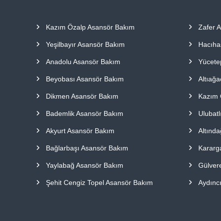
a
p
Kazım Özalp Asansör Bakım
Zafer 
ı
l
Yeşilbayır Asansör Bakım
Hacıha
m
a
Anadolu Asansör Bakım
Yücete
k
Beyobası Asansör Bakım
Altıağ
t
a
Dikmen Asansör Bakım
Kazım 
d
ı
Bademlik Asansör Bakım
Ulubat
r
Akyurt Asansör Bakım
Altınd
.
Bağlarbaşı Asansör Bakım
Kararg
Yaylabağ Asansör Bakım
Gülver
Şehit Cengiz Topel Asansör Bakım
Aydınc