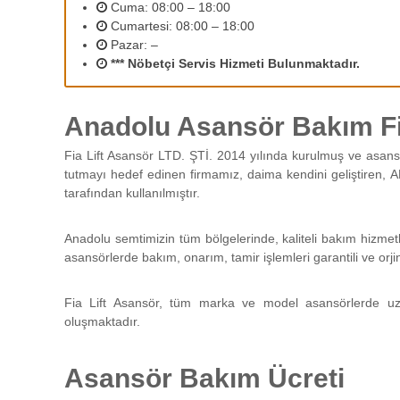
2
Cuma: 08:00 – 18:00
r
Cumartesi: 08:00 – 18:00
ı
Pazar: –
n
*** Nöbetçi Servis Hizmeti Bulunmaktadır.
ı
z
d
Anadolu Asansör Bakım Fi
e
n
Fia Lift Asansör LTD. ŞTİ. 2014 yılında kurulmuş ve asans
e
tutmayı hedef edinen firmamız, daima kendini geliştiren, A
y
tarafından kullanılmıştır.
i
m
l
Anadolu semtimizin tüm bölgelerinde, kaliteli bakım hizmet
i
asansörlerde bakım, onarım, tamir işlemleri garantili ve orji
p
e
Fia Lift Asansör, tüm marka ve model asansörlerde uz
r
oluşmaktadır.
s
o
n
Asansör Bakım Ücreti
e