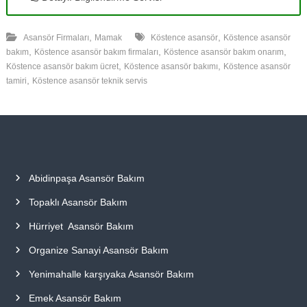
,
,
Asansör Firmaları
Mamak
Köstence asansör
Köstence asansör
,
,
,
bakım
Köstence asansör bakım firmaları
Köstence asansör bakım onarım
,
,
Köstence asansör bakım ücret
Köstence asansör bakımı
Köstence asansör
,
tamiri
Köstence asansör teknik servis
Abidinpaşa Asansör Bakım
Topaklı Asansör Bakım
Hürriyet Asansör Bakım
Organize Sanayi Asansör Bakım
Yenimahalle karşıyaka Asansör Bakım
Emek Asansör Bakım