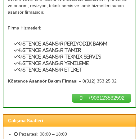
e
A
ve onarım, revizyon, teknik servis ve tamir hizmetleri sunan
s
T
asansör firmasıdır.
a
a
n
m
s
Firma Hizmetleri:
ö
i
r
r
B
Köstence Asansör Periyodik Bakım
0
a
Köstence Asansör Tamir
k
(
Köstence Asansör Teknik Servis
ı
3
Köstence Asansör Yenileme
m
Köstence Asansör Etiket
1
l
a
2
Köstence Asansör Bakım Firması –
0(312) 353 25 92
r
)
ı
3
n
+903123532592
ı
5
z
3
d
2
e
Çalışma Saatleri
n
5
e
9
y
Pazartesi: 08:00 – 18:00
2
i