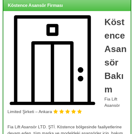
o
i
Köstence Asansör Firması
j
r
m
e
e
Köst
,
,
B
B
ence
a
a
k
k
ı
Asan
ı
m
,
m
sör
O
,
n
R
a
Bakı
r
e
ı
m
v
m
i
,
Fia Lift
T
z
a
Asansör
y
m
Limited Şirketi – Ankara
o
i
r
n
v
Fia Lift Asansör LTD. ŞTİ. Köstence bölgesinde faaliyetlerine
v
e
devam eden, tüm marka ve modeldeki asansörler için, bakım