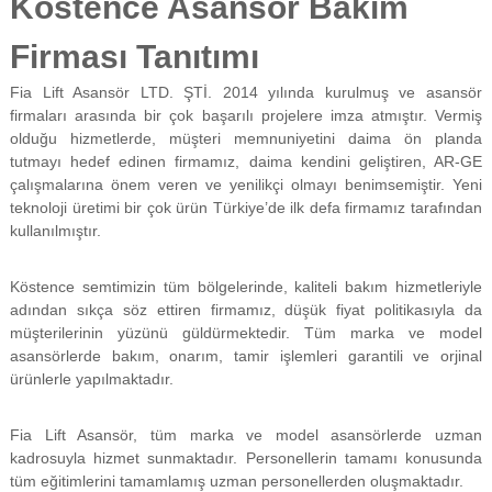
Köstence Asansör Bakım
f
i
Firması Tanıtımı
y
a
Fia Lift Asansör LTD. ŞTİ. 2014 yılında kurulmuş ve asansör
t
a
firmaları arasında bir çok başarılı projelere imza atmıştır. Vermiş
y
olduğu hizmetlerde, müşteri memnuniyetini daima ön planda
a
tutmayı hedef edinen firmamız, daima kendini geliştiren, AR-GE
p
çalışmalarına önem veren ve yenilikçi olmayı benimsemiştir. Yeni
ı
teknoloji üretimi bir çok ürün Türkiye’de ilk defa firmamız tarafından
l
kullanılmıştır.
m
a
k
Köstence semtimizin tüm bölgelerinde, kaliteli bakım hizmetleriyle
t
adından sıkça söz ettiren firmamız, düşük fiyat politikasıyla da
a
d
müşterilerinin yüzünü güldürmektedir. Tüm marka ve model
ı
asansörlerde bakım, onarım, tamir işlemleri garantili ve orjinal
r
ürünlerle yapılmaktadır.
.
Fia Lift Asansör, tüm marka ve model asansörlerde uzman
kadrosuyla hizmet sunmaktadır. Personellerin tamamı konusunda
tüm eğitimlerini tamamlamış uzman personellerden oluşmaktadır.