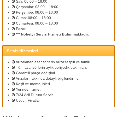
Salı: 08:00 – 18:00
m
Çarşamba: 08:00 – 18:00
l
Perşembe: 08:00 – 18:00
i
p
Cuma: 08:00 – 18:00
e
Cumartesi: 08:00 – 18:00
r
Pazar: –
s
*** Nöbetçi Servis Hizmeti Bulunmaktadır.
o
n
e
l
Servis Hizmetleri
l
e
Arızalanan asansörlerin arıza tespiti ve tamiri.
r
Tüm asansörlerin aylık periyodik bakımları.
i
Garantili parça değişimi.
m
Arızalar hakkında detaylı bilgilendirme.
i
z
Keşif ve montaj işleri.
l
Yerinde hizmet.
e
7/24 Acil Durum Servis
u
Uygun Fiyatlar
y
g
u
n