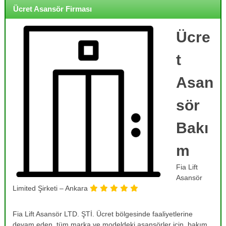
o
i
Ücret Asansör Firması
j
r
m
e
e
Ücre
,
,
B
B
t
a
a
k
k
ı
Asan
ı
m
,
m
sör
O
,
n
R
a
Bakı
r
e
ı
m
v
m
i
,
Fia Lift
T
z
a
Asansör
y
m
Limited Şirketi – Ankara
o
i
r
n
v
Fia Lift Asansör LTD. ŞTİ. Ücret bölgesinde faaliyetlerine
v
e
devam eden, tüm marka ve modeldeki asansörler için, bakım