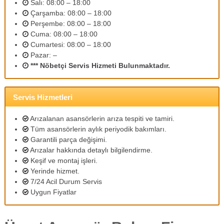
Salı: 08:00 – 18:00
m
Çarşamba: 08:00 – 18:00
l
Perşembe: 08:00 – 18:00
i
p
Cuma: 08:00 – 18:00
e
Cumartesi: 08:00 – 18:00
r
Pazar: –
s
*** Nöbetçi Servis Hizmeti Bulunmaktadır.
o
n
e
l
Servis Hizmetleri
l
e
Arızalanan asansörlerin arıza tespiti ve tamiri.
r
Tüm asansörlerin aylık periyodik bakımları.
i
Garantili parça değişimi.
m
Arızalar hakkında detaylı bilgilendirme.
i
z
Keşif ve montaj işleri.
l
Yerinde hizmet.
e
7/24 Acil Durum Servis
u
Uygun Fiyatlar
y
g
u
n