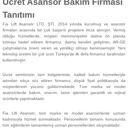
Ücret Asansör Bakım Firması
f
i
Tanıtımı
y
a
Fia Lift Asansör LTD. ŞTİ. 2014 yılında kurulmuş ve asansör
t
a
firmaları arasında bir çok başarılı projelere imza atmıştır. Vermiş
y
olduğu hizmetlerde, müşteri memnuniyetini daima ön planda
a
tutmayı hedef edinen firmamız, daima kendini geliştiren, AR-GE
p
çalışmalarına önem veren ve yenilikçi olmayı benimsemiştir. Yeni
ı
teknoloji üretimi bir çok ürün Türkiye’de ilk defa firmamız tarafından
l
kullanılmıştır.
m
a
k
Ücret semtimizin tüm bölgelerinde, kaliteli bakım hizmetleriyle
t
adından sıkça söz ettiren firmamız, düşük fiyat politikasıyla da
a
d
müşterilerinin yüzünü güldürmektedir. Tüm marka ve model
ı
asansörlerde bakım, onarım, tamir işlemleri garantili ve orjinal
r
ürünlerle yapılmaktadır.
.
Fia Lift Asansör, tüm marka ve model asansörlerde uzman
kadrosuyla hizmet sunmaktadır. Personellerin tamamı konusunda
tüm eğitimlerini tamamlamış uzman personellerden oluşmaktadır.