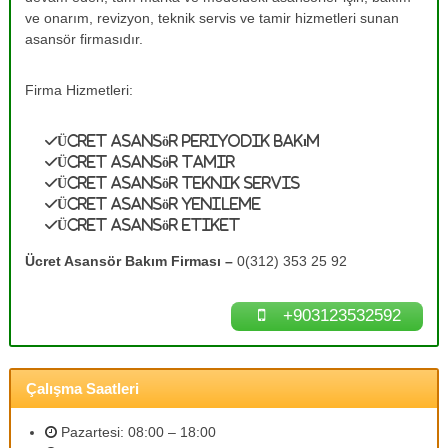
e
A
ve onarım, revizyon, teknik servis ve tamir hizmetleri sunan
s
T
asansör firmasıdır.
a
a
n
m
s
Firma Hizmetleri:
ö
i
r
r
B
Ücret Asansör Periyodik Bakım
0
a
Ücret Asansör Tamir
k
(
Ücret Asansör Teknik Servis
ı
3
Ücret Asansör Yenileme
m
Ücret Asansör Etiket
1
l
a
2
Ücret Asansör Bakım Firması –
0(312) 353 25 92
r
)
ı
3
n
+903123532592
ı
5
z
3
d
2
e
Çalışma Saatleri
n
5
e
9
y
Pazartesi: 08:00 – 18:00
2
i