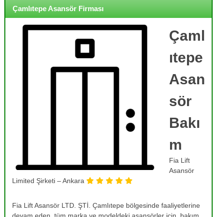
o
i
Çamlıtepe Asansör Firması
j
r
m
e
e
Çaml
,
,
B
B
ıtepe
a
a
k
k
ı
Asan
ı
m
,
m
sör
O
,
n
R
a
Bakı
r
e
ı
m
v
m
i
,
Fia Lift
T
z
a
Asansör
y
m
Limited Şirketi – Ankara
o
i
r
n
v
Fia Lift Asansör LTD. ŞTİ. Çamlıtepe bölgesinde faaliyetlerine
v
e
devam eden, tüm marka ve modeldeki asansörler için, bakım