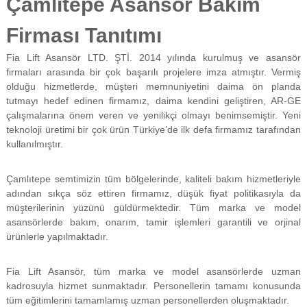
Çamlıtepe Asansör Bakım
f
i
Firması Tanıtımı
y
a
Fia Lift Asansör LTD. ŞTİ. 2014 yılında kurulmuş ve asansör
t
a
firmaları arasında bir çok başarılı projelere imza atmıştır. Vermiş
y
olduğu hizmetlerde, müşteri memnuniyetini daima ön planda
a
tutmayı hedef edinen firmamız, daima kendini geliştiren, AR-GE
p
çalışmalarına önem veren ve yenilikçi olmayı benimsemiştir. Yeni
ı
teknoloji üretimi bir çok ürün Türkiye’de ilk defa firmamız tarafından
l
kullanılmıştır.
m
a
k
Çamlıtepe semtimizin tüm bölgelerinde, kaliteli bakım hizmetleriyle
t
adından sıkça söz ettiren firmamız, düşük fiyat politikasıyla da
a
d
müşterilerinin yüzünü güldürmektedir. Tüm marka ve model
ı
asansörlerde bakım, onarım, tamir işlemleri garantili ve orjinal
r
ürünlerle yapılmaktadır.
.
Fia Lift Asansör, tüm marka ve model asansörlerde uzman
kadrosuyla hizmet sunmaktadır. Personellerin tamamı konusunda
tüm eğitimlerini tamamlamış uzman personellerden oluşmaktadır.