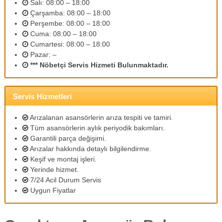
Salı: 08:00 – 18:00
m
Çarşamba: 08:00 – 18:00
l
Perşembe: 08:00 – 18:00
i
p
Cuma: 08:00 – 18:00
e
Cumartesi: 08:00 – 18:00
r
Pazar: –
s
*** Nöbetçi Servis Hizmeti Bulunmaktadır.
o
n
e
l
Servis Hizmetleri
l
e
Arızalanan asansörlerin arıza tespiti ve tamiri.
r
Tüm asansörlerin aylık periyodik bakımları.
i
Garantili parça değişimi.
m
Arızalar hakkında detaylı bilgilendirme.
i
z
Keşif ve montaj işleri.
l
Yerinde hizmet.
e
7/24 Acil Durum Servis
u
Uygun Fiyatlar
y
g
u
n