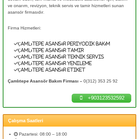
e
A
ve onarım, revizyon, teknik servis ve tamir hizmetleri sunan
s
T
asansör firmasıdır.
a
a
n
m
s
Firma Hizmetleri:
ö
i
r
r
B
Çamlıtepe Asansör Periyodik Bakım
0
a
Çamlıtepe Asansör Tamir
k
(
Çamlıtepe Asansör Teknik Servis
ı
3
Çamlıtepe Asansör Yenileme
m
Çamlıtepe Asansör Etiket
1
l
a
2
Çamlıtepe Asansör Bakım Firması –
0(312) 353 25 92
r
)
ı
3
n
+903123532592
ı
5
z
3
d
2
e
Çalışma Saatleri
n
5
e
9
y
Pazartesi: 08:00 – 18:00
2
i