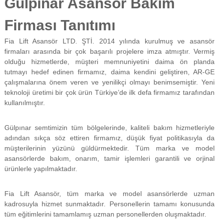
Gülpınar Asansör Bakım
f
i
Firması Tanıtımı
y
a
Fia Lift Asansör LTD. ŞTİ. 2014 yılında kurulmuş ve asansör
t
a
firmaları arasında bir çok başarılı projelere imza atmıştır. Vermiş
y
olduğu hizmetlerde, müşteri memnuniyetini daima ön planda
a
tutmayı hedef edinen firmamız, daima kendini geliştiren, AR-GE
p
çalışmalarına önem veren ve yenilikçi olmayı benimsemiştir. Yeni
ı
teknoloji üretimi bir çok ürün Türkiye’de ilk defa firmamız tarafından
l
kullanılmıştır.
m
a
k
Gülpınar semtimizin tüm bölgelerinde, kaliteli bakım hizmetleriyle
t
adından sıkça söz ettiren firmamız, düşük fiyat politikasıyla da
a
d
müşterilerinin yüzünü güldürmektedir. Tüm marka ve model
ı
asansörlerde bakım, onarım, tamir işlemleri garantili ve orjinal
r
ürünlerle yapılmaktadır.
.
Fia Lift Asansör, tüm marka ve model asansörlerde uzman
kadrosuyla hizmet sunmaktadır. Personellerin tamamı konusunda
tüm eğitimlerini tamamlamış uzman personellerden oluşmaktadır.