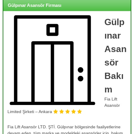
o
i
Gülpınar Asansör Firması
j
r
m
e
e
Gülp
,
,
B
B
ınar
a
a
k
k
ı
Asan
ı
m
,
m
sör
O
,
n
R
a
Bakı
r
e
ı
m
v
m
i
,
Fia Lift
T
z
a
Asansör
y
m
Limited Şirketi – Ankara
o
i
r
n
v
Fia Lift Asansör LTD. ŞTİ. Gülpınar bölgesinde faaliyetlerine
v
e
devam eden, tüm marka ve modeldeki asansörler için, bakım