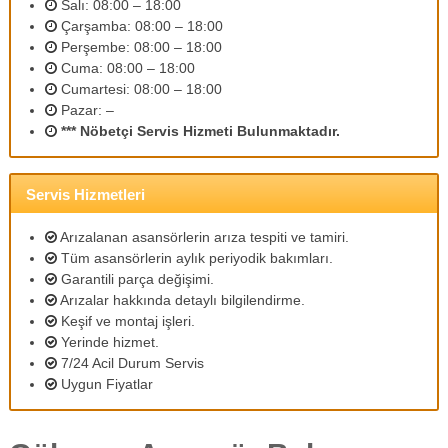
Salı: 08:00 – 18:00
m
Çarşamba: 08:00 – 18:00
l
Perşembe: 08:00 – 18:00
i
p
Cuma: 08:00 – 18:00
e
Cumartesi: 08:00 – 18:00
r
Pazar: –
s
*** Nöbetçi Servis Hizmeti Bulunmaktadır.
o
n
e
l
Servis Hizmetleri
l
e
Arızalanan asansörlerin arıza tespiti ve tamiri.
r
Tüm asansörlerin aylık periyodik bakımları.
i
Garantili parça değişimi.
m
Arızalar hakkında detaylı bilgilendirme.
i
z
Keşif ve montaj işleri.
l
Yerinde hizmet.
e
7/24 Acil Durum Servis
u
Uygun Fiyatlar
y
g
u
n