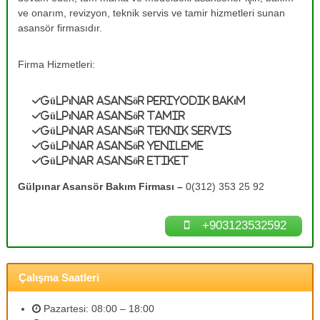
e
A
ve onarım, revizyon, teknik servis ve tamir hizmetleri sunan
s
T
asansör firmasıdır.
a
a
n
m
s
Firma Hizmetleri:
ö
i
r
r
B
Gülpınar Asansör Periyodik Bakım
0
a
Gülpınar Asansör Tamir
k
(
Gülpınar Asansör Teknik Servis
ı
3
Gülpınar Asansör Yenileme
m
Gülpınar Asansör Etiket
1
l
a
2
Gülpınar Asansör Bakım Firması –
0(312) 353 25 92
r
)
ı
3
n
+903123532592
ı
5
z
3
d
2
e
Çalışma Saatleri
n
5
e
9
y
Pazartesi: 08:00 – 18:00
2
i