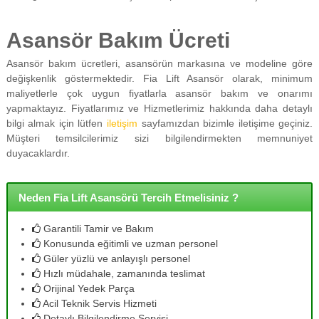
Asansör Bakım Ücreti
Asansör bakım ücretleri, asansörün markasına ve modeline göre
değişkenlik göstermektedir. Fia Lift Asansör olarak, minimum
maliyetlerle çok uygun fiyatlarla asansör bakım ve onarımı
yapmaktayız. Fiyatlarımız ve Hizmetlerimiz hakkında daha detaylı
bilgi almak için lütfen
iletişim
sayfamızdan bizimle iletişime geçiniz.
Müşteri temsilcilerimiz sizi bilgilendirmekten memnuniyet
duyacaklardır.
Neden Fia Lift Asansörü Tercih Etmelisiniz ?
Garantili Tamir ve Bakım
Konusunda eğitimli ve uzman personel
Güler yüzlü ve anlayışlı personel
Hızlı müdahale, zamanında teslimat
Orijinal Yedek Parça
Acil Teknik Servis Hizmeti
Detaylı Bilgilendirme Servisi