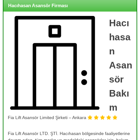
o
i
Hacıhasan Asansör Firması
j
r
m
e
e
Hacı
,
,
B
B
hasa
a
a
k
k
ı
n
ı
m
,
m
Asan
O
,
n
R
a
sör
r
e
ı
Bakı
v
m
i
,
T
m
z
a
y
m
Fia Lift Asansör Limited Şirketi – Ankara
o
i
r
n
v
Fia Lift Asansör LTD. ŞTİ. Hacıhasan bölgesinde faaliyetlerine
v
e