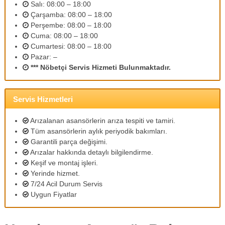
Salı: 08:00 – 18:00
m
Çarşamba: 08:00 – 18:00
l
i
Perşembe: 08:00 – 18:00
p
Cuma: 08:00 – 18:00
e
Cumartesi: 08:00 – 18:00
r
Pazar: –
s
*** Nöbetçi Servis Hizmeti Bulunmaktadır.
o
n
e
l
Servis Hizmetleri
l
e
Arızalanan asansörlerin arıza tespiti ve tamiri.
r
Tüm asansörlerin aylık periyodik bakımları.
i
Garantili parça değişimi.
m
i
Arızalar hakkında detaylı bilgilendirme.
z
Keşif ve montaj işleri.
l
Yerinde hizmet.
e
7/24 Acil Durum Servis
u
Uygun Fiyatlar
y
g
u
n