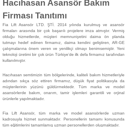
Hacıhasan Asansör Bakım
f
i
Firması Tanıtımı
y
a
t
Fia Lift Asansör LTD. ŞTİ. 2014 yılında kurulmuş ve asansör
a
firmaları arasında bir çok başarılı projelere imza atmıştır. Vermiş
y
olduğu hizmetlerde, müşteri memnuniyetini daima ön planda
a
tutmayı hedef edinen firmamız, daima kendini geliştiren, AR-GE
p
çalışmalarına önem veren ve yenilikçi olmayı benimsemiştir. Yeni
ı
teknoloji üretimi bir çok ürün Türkiye’de ilk defa firmamız tarafından
l
m
kullanılmıştır.
a
k
Hacıhasan semtimizin tüm bölgelerinde, kaliteli bakım hizmetleriyle
t
a
adından sıkça söz ettiren firmamız, düşük fiyat politikasıyla da
d
müşterilerinin yüzünü güldürmektedir. Tüm marka ve model
ı
asansörlerde bakım, onarım, tamir işlemleri garantili ve orjinal
r
ürünlerle yapılmaktadır.
.
Fia Lift Asansör, tüm marka ve model asansörlerde uzman
kadrosuyla hizmet sunmaktadır. Personellerin tamamı konusunda
tüm eğitimlerini tamamlamış uzman personellerden oluşmaktadır.