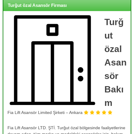
o
i
Turğut özal Asansör Firması
j
r
m
e
e
Turğ
,
,
B
B
ut
a
a
k
k
ı
özal
ı
m
,
m
Asan
O
,
n
R
a
sör
r
e
ı
Bakı
v
m
i
,
T
m
z
a
y
m
Fia Lift Asansör Limited Şirketi – Ankara
o
i
r
n
v
Fia Lift Asansör LTD. ŞTİ. Turğut özal bölgesinde faaliyetlerine
v
e