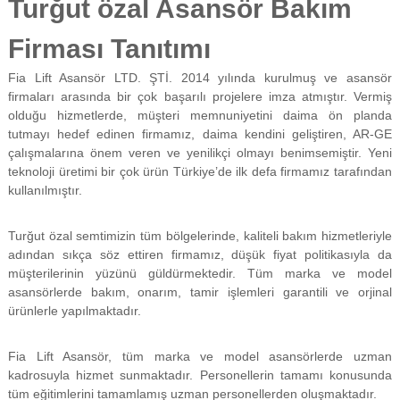
Turğut özal Asansör Bakım
f
i
Firması Tanıtımı
y
a
t
Fia Lift Asansör LTD. ŞTİ. 2014 yılında kurulmuş ve asansör
a
firmaları arasında bir çok başarılı projelere imza atmıştır. Vermiş
y
olduğu hizmetlerde, müşteri memnuniyetini daima ön planda
a
tutmayı hedef edinen firmamız, daima kendini geliştiren, AR-GE
p
çalışmalarına önem veren ve yenilikçi olmayı benimsemiştir. Yeni
ı
teknoloji üretimi bir çok ürün Türkiye’de ilk defa firmamız tarafından
l
m
kullanılmıştır.
a
k
Turğut özal semtimizin tüm bölgelerinde, kaliteli bakım hizmetleriyle
t
a
adından sıkça söz ettiren firmamız, düşük fiyat politikasıyla da
d
müşterilerinin yüzünü güldürmektedir. Tüm marka ve model
ı
asansörlerde bakım, onarım, tamir işlemleri garantili ve orjinal
r
ürünlerle yapılmaktadır.
.
Fia Lift Asansör, tüm marka ve model asansörlerde uzman
kadrosuyla hizmet sunmaktadır. Personellerin tamamı konusunda
tüm eğitimlerini tamamlamış uzman personellerden oluşmaktadır.