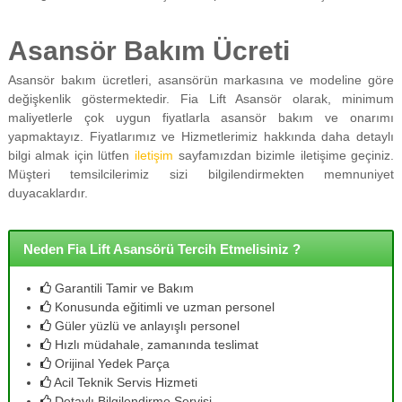
Asansör Bakım Ücreti
Asansör bakım ücretleri, asansörün markasına ve modeline göre
değişkenlik göstermektedir. Fia Lift Asansör olarak, minimum
maliyetlerle çok uygun fiyatlarla asansör bakım ve onarımı
yapmaktayız. Fiyatlarımız ve Hizmetlerimiz hakkında daha detaylı
bilgi almak için lütfen
iletişim
sayfamızdan bizimle iletişime geçiniz.
Müşteri temsilcilerimiz sizi bilgilendirmekten memnuniyet
duyacaklardır.
Neden Fia Lift Asansörü Tercih Etmelisiniz ?
Garantili Tamir ve Bakım
Konusunda eğitimli ve uzman personel
Güler yüzlü ve anlayışlı personel
Hızlı müdahale, zamanında teslimat
Orijinal Yedek Parça
Acil Teknik Servis Hizmeti
Detaylı Bilgilendirme Servisi