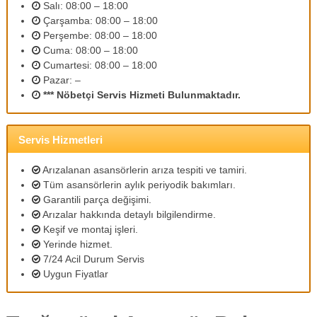
Salı: 08:00 – 18:00
m
Çarşamba: 08:00 – 18:00
l
i
Perşembe: 08:00 – 18:00
p
Cuma: 08:00 – 18:00
e
Cumartesi: 08:00 – 18:00
r
Pazar: –
s
*** Nöbetçi Servis Hizmeti Bulunmaktadır.
o
n
e
l
Servis Hizmetleri
l
e
Arızalanan asansörlerin arıza tespiti ve tamiri.
r
Tüm asansörlerin aylık periyodik bakımları.
i
Garantili parça değişimi.
m
i
Arızalar hakkında detaylı bilgilendirme.
z
Keşif ve montaj işleri.
l
Yerinde hizmet.
e
7/24 Acil Durum Servis
u
Uygun Fiyatlar
y
g
u
n