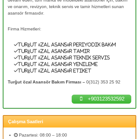
devam eden, tüm marka ve modeldeki asansörler için, bakım
e
A
ve onarım, revizyon, teknik servis ve tamir hizmetleri sunan
s
T
asansör firmasıdır.
a
a
n
m
s
Firma Hizmetleri:
ö
i
r
r
B
Turğut özal Asansör Periyodik Bakım
0
a
Turğut özal Asansör Tamir
k
(
Turğut özal Asansör Teknik Servis
ı
3
Turğut özal Asansör Yenileme
m
1
l
Turğut özal Asansör Etiket
a
2
r
Turğut özal Asansör Bakım Firması –
0(312) 353 25 92
)
ı
3
n
ı
+903123532592
5
z
3
d
2
e
n
Çalışma Saatleri
5
e
9
y
Pazartesi: 08:00 – 18:00
2
i