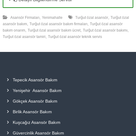
,
,
Asansör Firmaları
Yenimahalle
Turğut özal asansör
Turğut özal
,
,
asansör bakım
Turğut özal asansör bakım firmaları
Turğut özal asansör
,
,
,
bakım onarım
Turğut özal asansör bakım ücret
Turğut özal asansör bakımı
,
Turğut özal asansör tamiri
Turğut özal asansör teknik servis
Tepecik Asansör Bakım
Yenişehir Asansör Bakım
Gökçek Asansör Bakım
Birlik Asansör Bakım
Kuşcağız Asansör Bakım
Güvercinlik Asansör Bakım