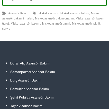
,
,
Asansör Bakım
Misket asansör
Misket asansör bakım
Misket
,
,
asansör bakım firmaları
Misket asansör bakım onarım
Misket asansör bakım
,
,
,
ücret
Misket asansör bakımı
Misket asansör tamiri
Misket asansör teknik
servis
Durali Alıç Asansör Bakım
Samanpazarı Asansör Bakım
Burç Asansör Bakım
Pamuklar Asansör Bakım
Şehit Kubilay Asansör Bakım
Yayla Asansör Bakım