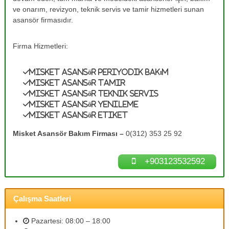
e
A
ve onarım, revizyon, teknik servis ve tamir hizmetleri sunan
s
T
asansör firmasıdır.
a
a
n
m
s
Firma Hizmetleri:
ö
i
r
r
B
Misket Asansör Periyodik Bakım
0
a
Misket Asansör Tamir
k
(
Misket Asansör Teknik Servis
ı
3
Misket Asansör Yenileme
m
Misket Asansör Etiket
1
l
a
2
Misket Asansör Bakım Firması –
0(312) 353 25 92
r
)
ı
3
n
+903123532592
ı
5
z
3
d
2
e
Çalışma Saatleri
n
5
e
9
y
Pazartesi: 08:00 – 18:00
2
i