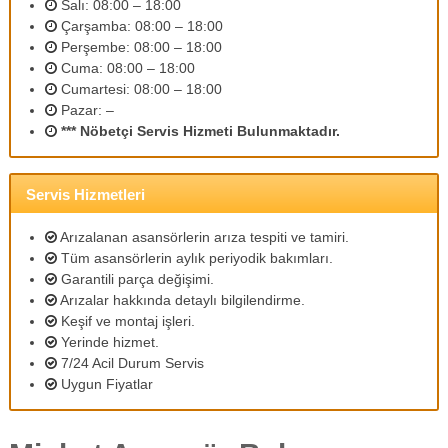
Salı: 08:00 – 18:00
m
Çarşamba: 08:00 – 18:00
l
Perşembe: 08:00 – 18:00
i
p
Cuma: 08:00 – 18:00
e
Cumartesi: 08:00 – 18:00
r
Pazar: –
s
*** Nöbetçi Servis Hizmeti Bulunmaktadır.
o
n
e
l
Servis Hizmetleri
l
e
Arızalanan asansörlerin arıza tespiti ve tamiri.
r
Tüm asansörlerin aylık periyodik bakımları.
i
Garantili parça değişimi.
m
Arızalar hakkında detaylı bilgilendirme.
i
z
Keşif ve montaj işleri.
l
Yerinde hizmet.
e
7/24 Acil Durum Servis
u
Uygun Fiyatlar
y
g
u
n