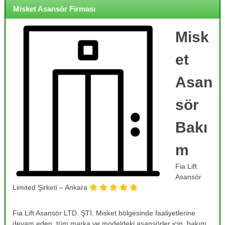
o
i
Misket Asansör Firması
j
r
m
e
e
Misk
,
,
B
B
et
a
a
k
k
ı
Asan
ı
m
,
m
sör
O
,
n
R
a
Bakı
r
e
ı
m
v
m
i
,
Fia Lift
T
z
a
Asansör
y
m
Limited Şirketi – Ankara
o
i
r
n
v
Fia Lift Asansör LTD. ŞTİ. Misket bölgesinde faaliyetlerine
v
e
devam eden, tüm marka ve modeldeki asansörler için, bakım