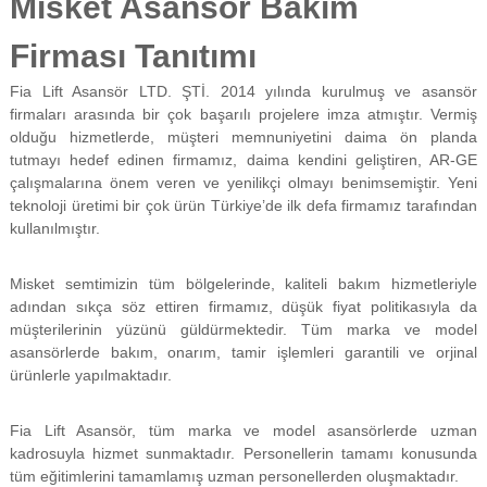
Misket Asansör Bakım
f
i
Firması Tanıtımı
y
a
Fia Lift Asansör LTD. ŞTİ. 2014 yılında kurulmuş ve asansör
t
a
firmaları arasında bir çok başarılı projelere imza atmıştır. Vermiş
y
olduğu hizmetlerde, müşteri memnuniyetini daima ön planda
a
tutmayı hedef edinen firmamız, daima kendini geliştiren, AR-GE
p
çalışmalarına önem veren ve yenilikçi olmayı benimsemiştir. Yeni
ı
teknoloji üretimi bir çok ürün Türkiye’de ilk defa firmamız tarafından
l
kullanılmıştır.
m
a
k
Misket semtimizin tüm bölgelerinde, kaliteli bakım hizmetleriyle
t
adından sıkça söz ettiren firmamız, düşük fiyat politikasıyla da
a
d
müşterilerinin yüzünü güldürmektedir. Tüm marka ve model
ı
asansörlerde bakım, onarım, tamir işlemleri garantili ve orjinal
r
ürünlerle yapılmaktadır.
.
Fia Lift Asansör, tüm marka ve model asansörlerde uzman
kadrosuyla hizmet sunmaktadır. Personellerin tamamı konusunda
tüm eğitimlerini tamamlamış uzman personellerden oluşmaktadır.