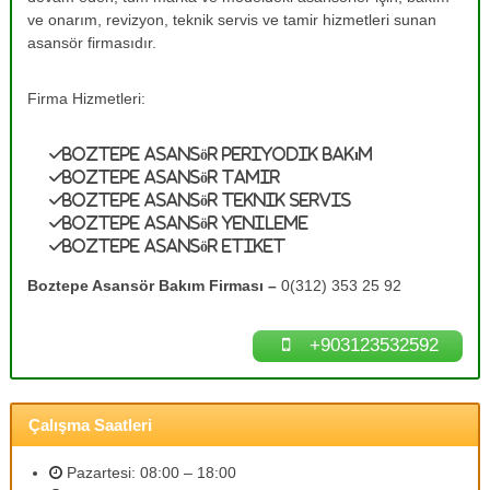
e
A
ve onarım, revizyon, teknik servis ve tamir hizmetleri sunan
s
T
asansör firmasıdır.
a
a
n
m
s
Firma Hizmetleri:
ö
i
r
r
B
Boztepe Asansör Periyodik Bakım
0
a
Boztepe Asansör Tamir
k
(
Boztepe Asansör Teknik Servis
ı
3
Boztepe Asansör Yenileme
m
Boztepe Asansör Etiket
1
l
a
2
Boztepe Asansör Bakım Firması –
0(312) 353 25 92
r
)
ı
3
n
+903123532592
ı
5
z
3
d
2
e
Çalışma Saatleri
n
5
e
9
y
Pazartesi: 08:00 – 18:00
2
i