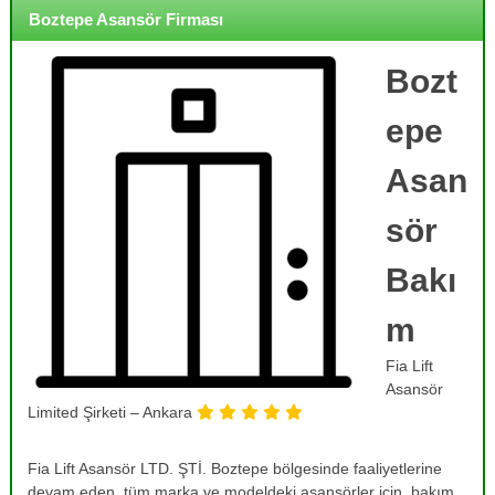
o
i
Boztepe Asansör Firması
j
r
m
e
e
Bozt
,
,
B
B
epe
a
a
k
k
ı
Asan
ı
m
,
m
sör
O
,
n
R
a
Bakı
r
e
ı
m
v
m
i
,
Fia Lift
T
z
a
Asansör
y
m
Limited Şirketi – Ankara
o
i
r
n
v
Fia Lift Asansör LTD. ŞTİ. Boztepe bölgesinde faaliyetlerine
v
e
devam eden, tüm marka ve modeldeki asansörler için, bakım