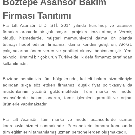
Boztepe Asansör Bakım
f
i
Firması Tanıtımı
y
a
Fia Lift Asansör LTD. ŞTİ. 2014 yılında kurulmuş ve asansör
t
a
firmaları arasında bir çok başarılı projelere imza atmıştır. Vermiş
y
olduğu hizmetlerde, müşteri memnuniyetini daima ön planda
a
tutmayı hedef edinen firmamız, daima kendini geliştiren, AR-GE
p
çalışmalarına önem veren ve yenilikçi olmayı benimsemiştir. Yeni
ı
teknoloji üretimi bir çok ürün Türkiye’de ilk defa firmamız tarafından
l
kullanılmıştır.
m
a
k
Boztepe semtimizin tüm bölgelerinde, kaliteli bakım hizmetleriyle
t
adından sıkça söz ettiren firmamız, düşük fiyat politikasıyla da
a
d
müşterilerinin yüzünü güldürmektedir. Tüm marka ve model
ı
asansörlerde bakım, onarım, tamir işlemleri garantili ve orjinal
r
ürünlerle yapılmaktadır.
.
Fia Lift Asansör, tüm marka ve model asansörlerde uzman
kadrosuyla hizmet sunmaktadır. Personellerin tamamı konusunda
tüm eğitimlerini tamamlamış uzman personellerden oluşmaktadır.