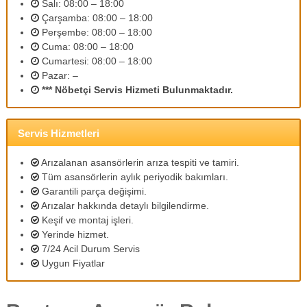
Salı: 08:00 – 18:00
m
Çarşamba: 08:00 – 18:00
l
Perşembe: 08:00 – 18:00
i
p
Cuma: 08:00 – 18:00
e
Cumartesi: 08:00 – 18:00
r
Pazar: –
s
*** Nöbetçi Servis Hizmeti Bulunmaktadır.
o
n
e
l
Servis Hizmetleri
l
e
Arızalanan asansörlerin arıza tespiti ve tamiri.
r
Tüm asansörlerin aylık periyodik bakımları.
i
Garantili parça değişimi.
m
Arızalar hakkında detaylı bilgilendirme.
i
z
Keşif ve montaj işleri.
l
Yerinde hizmet.
e
7/24 Acil Durum Servis
u
Uygun Fiyatlar
y
g
u
n