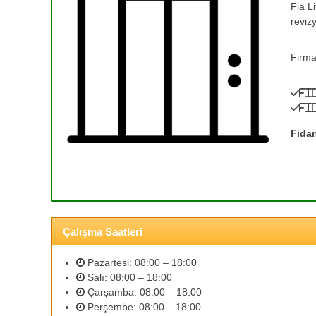
Fia L
e
T
reviz
a
T
m
a
i
Firma
m
r
i
v
Fi
r
e
Fi
0
A
(
s
Fidan
a
3
n
1
s
2
ö
)
r
3
B
Çalışma Saatleri
5
a
3
k
Pazartesi: 08:00 – 18:00
ı
2
Salı: 08:00 – 18:00
m
5
Çarşamba: 08:00 – 18:00
l
9
Perşembe: 08:00 – 18:00
a