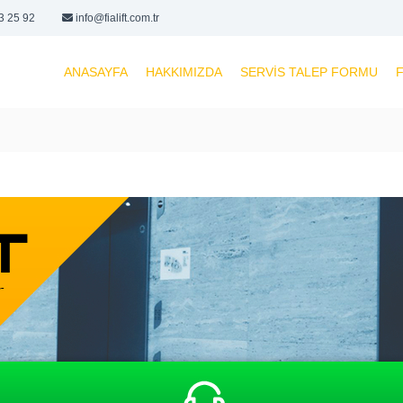
3 25 92
info@fialift.com.tr
ANASAYFA
HAKKIMIZDA
SERVIS TALEP FORMU
F