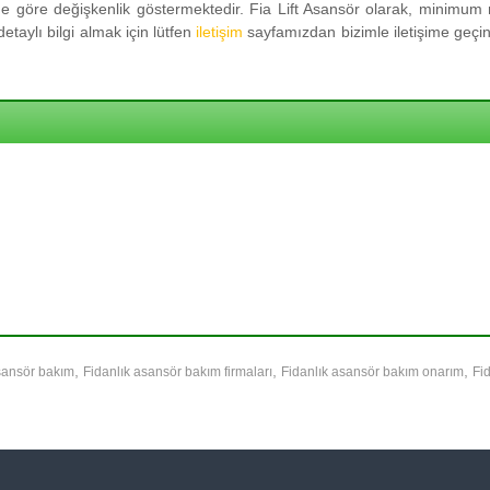
 göre değişkenlik göstermektedir. Fia Lift Asansör olarak, minimum m
taylı bilgi almak için lütfen
iletişim
sayfamızdan bizimle iletişime geçini
,
,
,
sansör bakım
Fidanlık asansör bakım firmaları
Fidanlık asansör bakım onarım
Fi