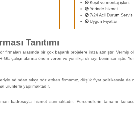
Keşif ve montaj işleri.
Yerinde hizmet.
7/24 Acil Durum Servis
Uygun Fiyatlar
rması Tanıtımı
ör firmaları arasında bir çok başarılı projelere imza atmıştır. Vermiş
R-GE çalışmalarına önem veren ve yenilikçi olmayı benimsemiştir. Yeni 
tleriyle adından sıkça söz ettiren firmamız, düşük fiyat politikasıyla 
nal ürünlerle yapılmaktadır.
man kadrosuyla hizmet sunmaktadır. Personellerin tamamı konus