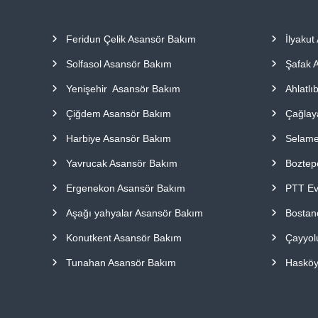
a
p
Feridun Çelik Asansör Bakım
İlyakut
ı
l
Solfasol Asansör Bakım
Şafak 
m
a
Yenişehir Asansör Bakım
Ahlatlı
k
Çiğdem Asansör Bakım
Çağlay
t
a
Harbiye Asansör Bakım
Selame
d
ı
Yavrucak Asansör Bakım
Boztep
r
Ergenekon Asansör Bakım
PTT Ev
.
Aşağı yahyalar Asansör Bakım
Bostan
Konutkent Asansör Bakım
Çayyol
Tunahan Asansör Bakım
Hasköy