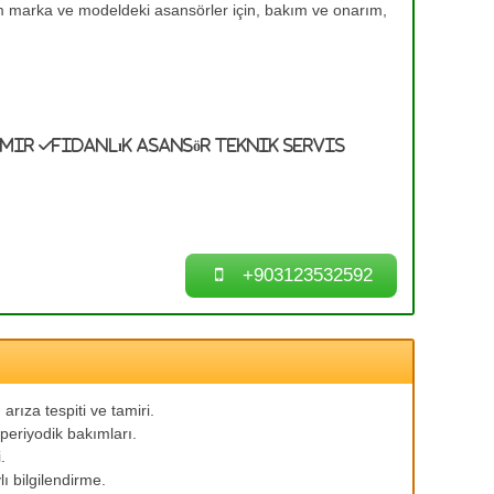
üm marka ve modeldeki asansörler için, bakım ve onarım,
amir
Fidanlık Asansör Teknik Servis
+903123532592
arıza tespiti ve tamiri.
periyodik bakımları.
.
ı bilgilendirme.