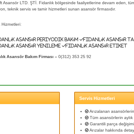
ift Asansör LTD. ŞTİ. Fidanlık bölgesinde faaliyetlerine devam eden, t
yon, teknik servis ve tamir hizmetleri sunan asansör firmasıdır.
 Hizmetleri:
danlık Asansör Periyodik Bakım
Fidanlık Asansör T
danlık Asansör Yenileme
Fidanlık Asansör Etiket
lık Asansör Bakım Firması –
0(312) 353 25 92
Servis Hizmetleri
Arızalanan asansörlerin 
Tüm asansörlerin aylık 
Garantili parça değişimi
Arızalar hakkında detayl