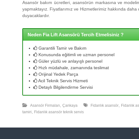
l
Asansör bakım ücretleri, asansörün markasına ve modeline
l
yapmaktayız. Fiyatlarımız ve Hizmetlerimiz hakkında daha de
e
duyacaklardır.
r
i
m
Neden Fia Lift Asansörü Tercih Etmelisiniz ?
i
z
Garantili Tamir ve Bakım
l
Konusunda eğitimli ve uzman personel
e
Güler yüzlü ve anlayışlı personel
u
Hızlı müdahale, zamanında teslimat
y
Orijinal Yedek Parça
g
Acil Teknik Servis Hizmeti
u
Detaylı Bilgilendirme Servisi
n
f
,
,
i
Asansör Firmaları
Çankaya
Fidanlık asansör
Fidanlık a
,
y
tamiri
Fidanlık asansör teknik servis
a
t
a
y