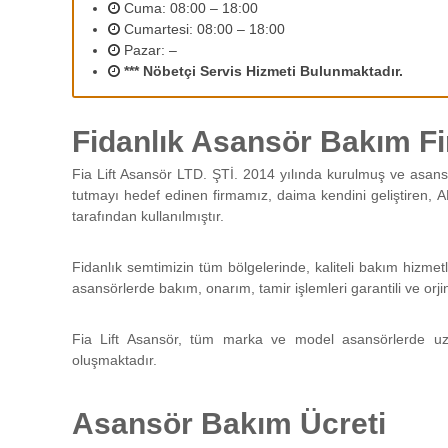
2
Cuma: 08:00 – 18:00
r
Cumartesi: 08:00 – 18:00
ı
Pazar: –
n
*** Nöbetçi Servis Hizmeti Bulunmaktadır.
ı
z
d
Fidanlık Asansör Bakım Fi
e
n
Fia Lift Asansör LTD. ŞTİ. 2014 yılında kurulmuş ve asans
e
tutmayı hedef edinen firmamız, daima kendini geliştiren, A
y
tarafından kullanılmıştır.
i
m
l
Fidanlık semtimizin tüm bölgelerinde, kaliteli bakım hizme
i
asansörlerde bakım, onarım, tamir işlemleri garantili ve orji
p
e
Fia Lift Asansör, tüm marka ve model asansörlerde uz
r
oluşmaktadır.
s
o
n
Asansör Bakım Ücreti
e