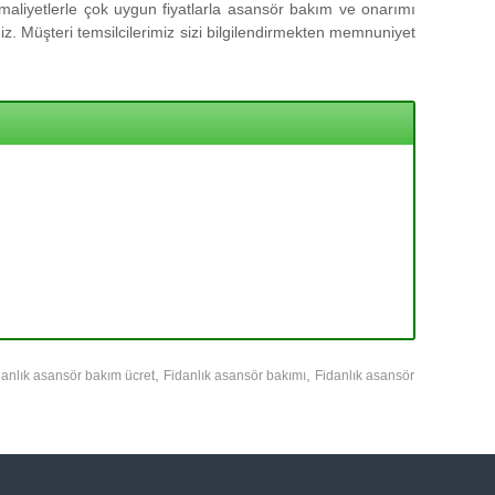
aliyetlerle çok uygun fiyatlarla asansör bakım ve onarımı
z. Müşteri temsilcilerimiz sizi bilgilendirmekten memnuniyet
,
,
danlık asansör bakım ücret
Fidanlık asansör bakımı
Fidanlık asansör