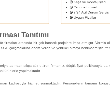
Keşif ve montaj işleri.
Yerinde hizmet.
7/24 Acil Durum Servis
Uygun Fiyatlar
ması Tanıtımı
ör firmaları arasında bir çok başarılı projelere imza atmıştır. Vermiş
R-GE çalışmalarına önem veren ve yenilikçi olmayı benimsemiştir. Yeni 
eriyle adından sıkça söz ettiren firmamız, düşük fiyat politikasıyla 
nal ürünlerle yapılmaktadır.
man kadrosuyla hizmet sunmaktadır. Personellerin tamamı konus