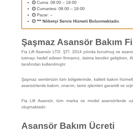
2
Cuma: 08:00 – 18:00
r
Cumartesi: 08:00 – 18:00
ı
Pazar: –
n
*** Nöbetçi Servis Hizmeti Bulunmaktadır.
ı
z
d
Şaşmaz Asansör Bakım Fir
e
n
Fia Lift Asansör LTD. ŞTİ. 2014 yılında kurulmuş ve asans
e
tutmayı hedef edinen firmamız, daima kendini geliştiren, A
y
tarafından kullanılmıştır.
i
m
l
Şaşmaz semtimizin tüm bölgelerinde, kaliteli bakım hizmetl
i
asansörlerde bakım, onarım, tamir işlemleri garantili ve orji
p
e
Fia Lift Asansör, tüm marka ve model asansörlerde uz
r
oluşmaktadır.
s
o
n
Asansör Bakım Ücreti
e