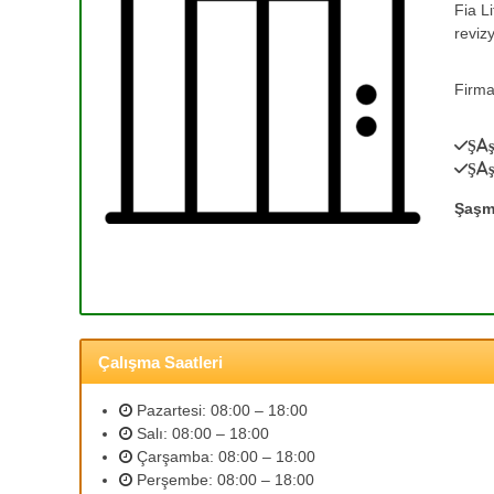
Fia L
e
T
reviz
a
T
m
a
i
Firma
m
r
i
v
Şa
r
e
Şa
0
A
(
s
Şaşm
a
3
n
1
s
2
ö
)
r
3
B
Çalışma Saatleri
5
a
3
k
Pazartesi: 08:00 – 18:00
ı
2
Salı: 08:00 – 18:00
m
5
Çarşamba: 08:00 – 18:00
l
9
Perşembe: 08:00 – 18:00
a