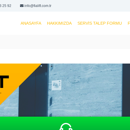
3 25 92
info@fialift.com.tr
ANASAYFA
HAKKIMIZDA
SERVIS TALEP FORMU
F