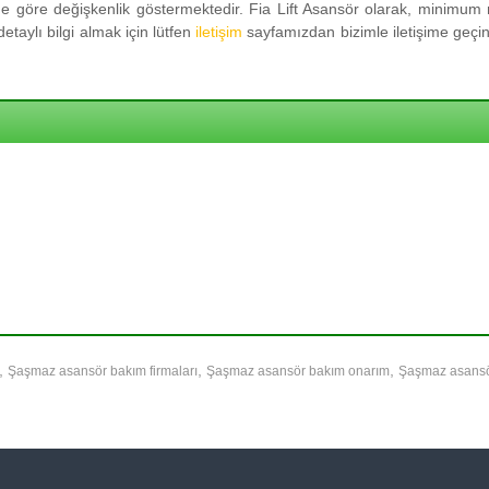
 göre değişkenlik göstermektedir. Fia Lift Asansör olarak, minimum m
taylı bilgi almak için lütfen
iletişim
sayfamızdan bizimle iletişime geçini
,
,
,
Şaşmaz asansör bakım firmaları
Şaşmaz asansör bakım onarım
Şaşmaz asansö