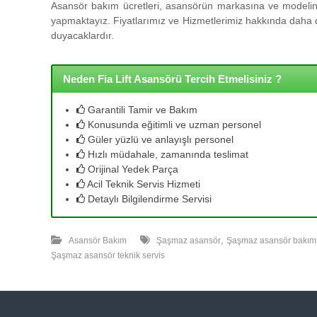
l
Asansör bakım ücretleri, asansörün markasına ve modeline
l
yapmaktayız. Fiyatlarımız ve Hizmetlerimiz hakkında daha de
e
duyacaklardır.
r
i
m
Neden Fia Lift Asansörü Tercih Etmelisiniz ?
i
z
Garantili Tamir ve Bakım
l
Konusunda eğitimli ve uzman personel
e
Güler yüzlü ve anlayışlı personel
u
Hızlı müdahale, zamanında teslimat
y
Orijinal Yedek Parça
g
Acil Teknik Servis Hizmeti
u
Detaylı Bilgilendirme Servisi
n
f
,
i
Asansör Bakım
Şaşmaz asansör
Şaşmaz asansör bakım
y
Şaşmaz asansör teknik servis
a
t
a
y