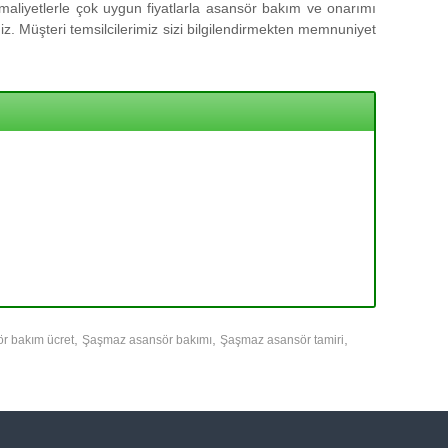
aliyetlerle çok uygun fiyatlarla asansör bakım ve onarımı
z. Müşteri temsilcilerimiz sizi bilgilendirmekten memnuniyet
,
,
,
r bakım ücret
Şaşmaz asansör bakımı
Şaşmaz asansör tamiri