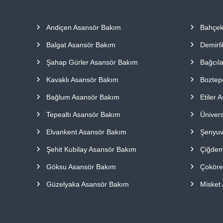
a
p
Andiçen Asansör Bakım
Bahçek
ı
l
Balgat Asansör Bakım
Demirl
m
a
Şahap Gürler Asansör Bakım
Bağcıl
k
Kavaklı Asansör Bakım
Boztep
t
a
Bağlum Asansör Bakım
Etiler 
d
ı
Tepealtı Asansör Bakım
Ünivers
r
Elvankent Asansör Bakım
Şenyuv
.
Şehit Kubilay Asansör Bakım
Çiğdem
Göksu Asansör Bakım
Çoköre
Güzelyaka Asansör Bakım
Misket