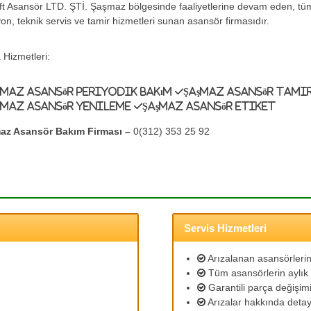
ift Asansör LTD. ŞTİ. Şaşmaz bölgesinde faaliyetlerine devam eden, tü
yon, teknik servis ve tamir hizmetleri sunan asansör firmasıdır.
 Hizmetleri:
şmaz Asansör Periyodik Bakım
Şaşmaz Asansör Tami
şmaz Asansör Yenileme
Şaşmaz Asansör Etiket
az Asansör Bakım Firması –
0(312) 353 25 92
Servis Hizmetleri
Arızalanan asansörlerin 
Tüm asansörlerin aylık 
Garantili parça değişimi
Arızalar hakkında detayl