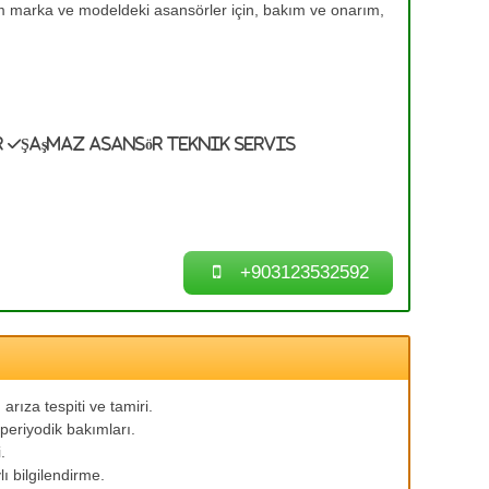
m marka ve modeldeki asansörler için, bakım ve onarım,
r
Şaşmaz Asansör Teknik Servis
+903123532592
arıza tespiti ve tamiri.
periyodik bakımları.
.
ı bilgilendirme.