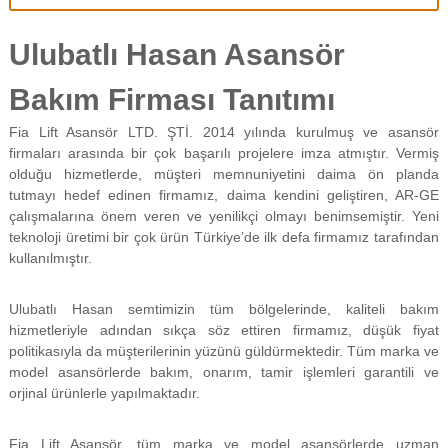
f
i
Ulubatlı Hasan Asansör
y
a
t
Bakım Firması Tanıtımı
a
y
Fia Lift Asansör LTD. ŞTİ. 2014 yılında kurulmuş ve asansör
a
firmaları arasında bir çok başarılı projelere imza atmıştır. Vermiş
p
olduğu hizmetlerde, müşteri memnuniyetini daima ön planda
ı
l
tutmayı hedef edinen firmamız, daima kendini geliştiren, AR-GE
m
çalışmalarına önem veren ve yenilikçi olmayı benimsemiştir. Yeni
a
teknoloji üretimi bir çok ürün Türkiye’de ilk defa firmamız tarafından
k
kullanılmıştır.
t
a
d
Ulubatlı Hasan semtimizin tüm bölgelerinde, kaliteli bakım
ı
hizmetleriyle adından sıkça söz ettiren firmamız, düşük fiyat
r
politikasıyla da müşterilerinin yüzünü güldürmektedir. Tüm marka ve
.
model asansörlerde bakım, onarım, tamir işlemleri garantili ve
orjinal ürünlerle yapılmaktadır.
Fia Lift Asansör, tüm marka ve model asansörlerde uzman