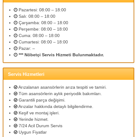
m
l
Pazartesi: 08:00 – 18:00
i
Salı: 08:00 – 18:00
p
Çarşamba: 08:00 – 18:00
e
Perşembe: 08:00 – 18:00
r
Cuma: 08:00 – 18:00
s
Cumartesi: 08:00 – 18:00
o
n
Pazar: –
e
*** Nöbetçi Servis Hizmeti Bulunmaktadır.
l
l
e
Servis Hizmetleri
r
i
m
Arızalanan asansörlerin arıza tespiti ve tamiri.
i
Tüm asansörlerin aylık periyodik bakımları.
z
Garantili parça değişimi.
l
Arızalar hakkında detaylı bilgilendirme.
e
Keşif ve montaj işleri.
u
Yerinde hizmet.
y
g
7/24 Acil Durum Servis
u
Uygun Fiyatlar
n