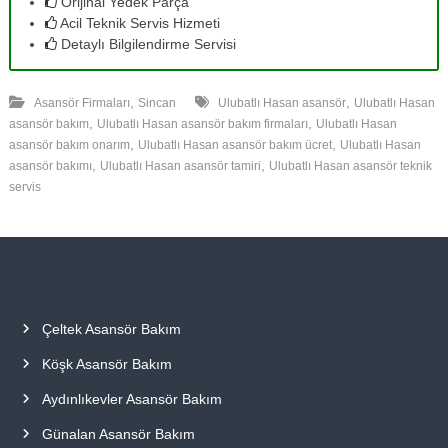
Orijinal Yedek Parça
Acil Teknik Servis Hizmeti
Detaylı Bilgilendirme Servisi
,
,
Asansör Firmaları
Sincan
Ulubatlı Hasan asansör
Ulubatlı Hasan
,
,
asansör bakım
Ulubatlı Hasan asansör bakım firmaları
Ulubatlı Hasan
,
,
asansör bakım onarım
Ulubatlı Hasan asansör bakım ücret
Ulubatlı Hasan
,
,
asansör bakımı
Ulubatlı Hasan asansör tamiri
Ulubatlı Hasan asansör teknik
servis
Çeltek Asansör Bakım
Köşk Asansör Bakım
Aydınlıkevler Asansör Bakım
Günalan Asansör Bakım