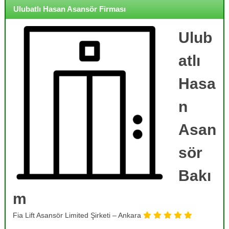
o
i
Ulubatlı Hasan Asansör Firması
j
r
m
e
e
Ulub
,
,
B
B
atlı
a
a
k
k
ı
Hasa
ı
m
,
m
n
O
,
n
R
a
Asan
r
e
ı
sör
v
m
i
,
T
Bakı
z
a
y
m
m
o
i
r
n
Fia Lift Asansör Limited Şirketi – Ankara
v
v
e