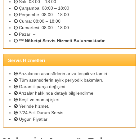
Salı: 08:00 – 18:00
m
Çarşamba: 08:00 – 18:00
l
Perşembe: 08:00 – 18:00
i
p
Cuma: 08:00 – 18:00
e
Cumartesi: 08:00 – 18:00
r
Pazar: –
s
*** Nöbetçi Servis Hizmeti Bulunmaktadır.
o
n
e
l
Servis Hizmetleri
l
e
Arızalanan asansörlerin arıza tespiti ve tamiri.
r
Tüm asansörlerin aylık periyodik bakımları.
i
Garantili parça değişimi.
m
Arızalar hakkında detaylı bilgilendirme.
i
z
Keşif ve montaj işleri.
l
Yerinde hizmet.
e
7/24 Acil Durum Servis
u
Uygun Fiyatlar
y
g
u
n