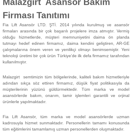
Malazgirt Asansör Bakım
f
i
Firması Tanıtımı
y
a
Fia Lift Asansör LTD. ŞTİ. 2014 yılında kurulmuş ve asansör
t
a
firmaları arasında bir çok başarılı projelere imza atmıştır. Vermiş
y
olduğu hizmetlerde, müşteri memnuniyetini daima ön planda
a
tutmayı hedef edinen firmamız, daima kendini geliştiren, AR-GE
p
çalışmalarına önem veren ve yenilikçi olmayı benimsemiştir. Yeni
ı
teknoloji üretimi bir çok ürün Türkiye’de ilk defa firmamız tarafından
l
kullanılmıştır.
m
a
k
Malazgirt semtimizin tüm bölgelerinde, kaliteli bakım hizmetleriyle
t
adından sıkça söz ettiren firmamız, düşük fiyat politikasıyla da
a
d
müşterilerinin yüzünü güldürmektedir. Tüm marka ve model
ı
asansörlerde bakım, onarım, tamir işlemleri garantili ve orjinal
r
ürünlerle yapılmaktadır.
.
Fia Lift Asansör, tüm marka ve model asansörlerde uzman
kadrosuyla hizmet sunmaktadır. Personellerin tamamı konusunda
tüm eğitimlerini tamamlamış uzman personellerden oluşmaktadır.