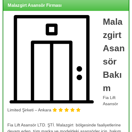
o
i
Malazgirt Asansör Firması
j
r
m
e
e
Mala
,
,
B
B
zgirt
a
a
k
k
ı
Asan
ı
m
,
m
sör
O
,
n
R
a
Bakı
r
e
ı
m
v
m
i
,
Fia Lift
T
z
a
Asansör
y
m
Limited Şirketi – Ankara
o
i
r
n
v
Fia Lift Asansör LTD. ŞTİ. Malazgirt bölgesinde faaliyetlerine
v
e
devam eden, tüm marka ve modeldeki asansörler için, bakım