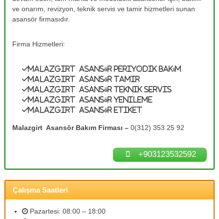
e
A
ve onarım, revizyon, teknik servis ve tamir hizmetleri sunan
s
T
asansör firmasıdır.
a
a
n
m
s
Firma Hizmetleri:
ö
i
r
r
B
Malazgirt Asansör Periyodik Bakım
0
a
Malazgirt Asansör Tamir
k
(
Malazgirt Asansör Teknik Servis
ı
3
Malazgirt Asansör Yenileme
m
Malazgirt Asansör Etiket
1
l
a
2
Malazgirt Asansör Bakım Firması –
0(312) 353 25 92
r
)
ı
3
n
+903123532592
ı
5
z
3
d
2
e
Çalışma Saatleri
n
5
e
9
y
Pazartesi: 08:00 – 18:00
2
i