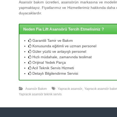
l
Asansör bakım ücretleri, asansörün markasına ve modeline
l
yapmaktayız. Fiyatlarımız ve Hizmetlerimiz hakkında daha de
e
duyacaklardır.
r
i
m
Neden Fia Lift Asansörü Tercih Etmelisiniz ?
i
z
Garantili Tamir ve Bakım
l
Konusunda eğitimli ve uzman personel
e
Güler yüzlü ve anlayışlı personel
u
Hızlı müdahale, zamanında teslimat
y
Orijinal Yedek Parça
g
Acil Teknik Servis Hizmeti
u
Detaylı Bilgilendirme Servisi
n
f
,
i
Asansör Bakım
Yapracık asansör
Yapracık asansör bakı
y
Yapracık asansör teknik servis
a
t
a
y