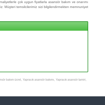
aliyetlerle çok uygun fiyatlarla asansör bakım ve onarımı
z. Müşteri temsilcilerimiz sizi bilgilendirmekten memnuniyet
,
,
,
nsör bakım ücret
Yapracık asansör bakımı
Yapracık asansör tamiri