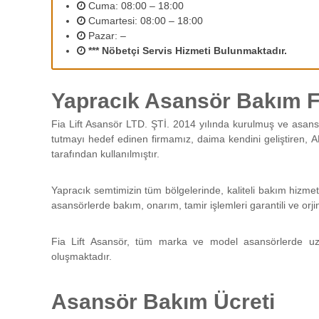
2
Cuma: 08:00 – 18:00
r
Cumartesi: 08:00 – 18:00
ı
Pazar: –
n
*** Nöbetçi Servis Hizmeti Bulunmaktadır.
ı
z
d
Yapracık Asansör Bakım Fi
e
n
Fia Lift Asansör LTD. ŞTİ. 2014 yılında kurulmuş ve asans
e
tutmayı hedef edinen firmamız, daima kendini geliştiren, A
y
tarafından kullanılmıştır.
i
m
l
Yapracık semtimizin tüm bölgelerinde, kaliteli bakım hizme
i
asansörlerde bakım, onarım, tamir işlemleri garantili ve orji
p
e
Fia Lift Asansör, tüm marka ve model asansörlerde uz
r
oluşmaktadır.
s
o
n
Asansör Bakım Ücreti
e