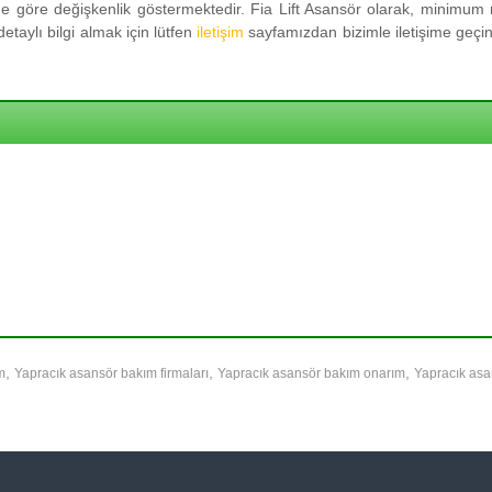
 göre değişkenlik göstermektedir. Fia Lift Asansör olarak, minimum m
taylı bilgi almak için lütfen
iletişim
sayfamızdan bizimle iletişime geçini
,
,
,
m
Yapracık asansör bakım firmaları
Yapracık asansör bakım onarım
Yapracık asa