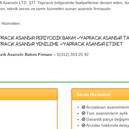
ift Asansör LTD. ŞTİ. Yapracık bölgesinde faaliyetlerine devam eden, 
yon, teknik servis ve tamir hizmetleri sunan asansör firmasıdır.
 Hizmetleri:
pracık Asansör Periyodik Bakım
Yapracık Asansör T
pracık Asansör Yenileme
Yapracık Asansör Etiket
cık Asansör Bakım Firması –
0(312) 353 25 92
Servis Hizmetleri
Arızalanan asansörlerin 
Tüm asansörlerin aylık 
Garantili parça değişimi
Arızalar hakkında detayl