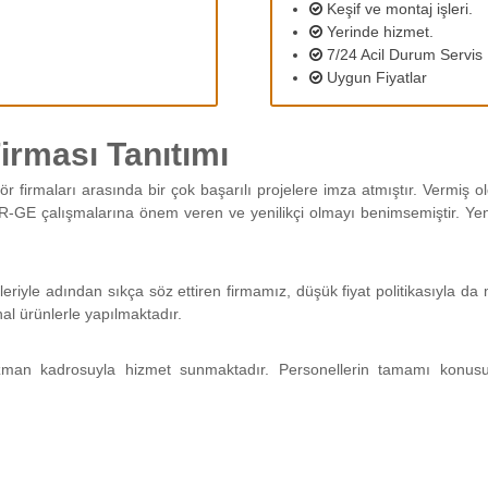
Keşif ve montaj işleri.
Yerinde hizmet.
7/24 Acil Durum Servis
Uygun Fiyatlar
rması Tanıtımı
ör firmaları arasında bir çok başarılı projelere imza atmıştır. Vermiş
R-GE çalışmalarına önem veren ve yenilikçi olmayı benimsemiştir. Yeni 
tleriyle adından sıkça söz ettiren firmamız, düşük fiyat politikasıyla 
nal ürünlerle yapılmaktadır.
man kadrosuyla hizmet sunmaktadır. Personellerin tamamı konus