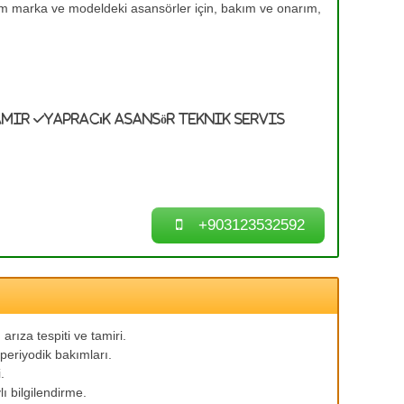
tüm marka ve modeldeki asansörler için, bakım ve onarım,
amir
Yapracık Asansör Teknik Servis
+903123532592
arıza tespiti ve tamiri.
periyodik bakımları.
.
ı bilgilendirme.