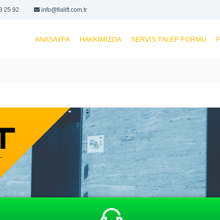
3 25 92
info@fialift.com.tr
ANASAYFA
HAKKIMIZDA
SERVIS TALEP FORMU
F