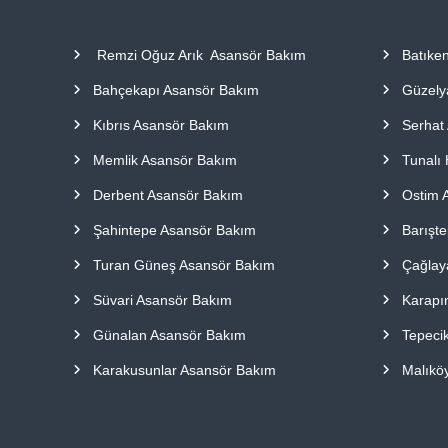
a
p
Remzi Oğuz Arık Asansör Bakım
Batıke
ı
l
Bahçekapı Asansör Bakım
Güzely
m
a
Kıbrıs Asansör Bakım
Serhat
k
Memlik Asansör Bakım
Tunalı 
t
a
Derbent Asansör Bakım
Ostim 
d
ı
Şahintepe Asansör Bakım
Barışt
r
Turan Güneş Asansör Bakım
Çağlay
.
Süvari Asansör Bakım
Karapı
Günalan Asansör Bakım
Tepeci
Karakusunlar Asansör Bakım
Malıkö