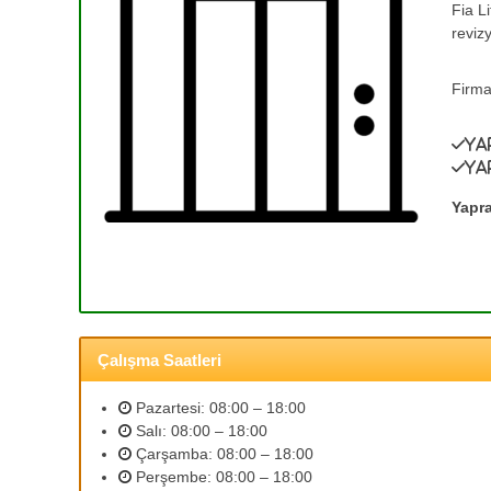
Fia L
e
T
reviz
a
T
m
a
i
Firma
m
r
i
v
Ya
r
e
Ya
0
A
(
s
Yapra
a
3
n
1
s
2
ö
)
r
3
B
Çalışma Saatleri
5
a
3
k
Pazartesi: 08:00 – 18:00
ı
2
Salı: 08:00 – 18:00
m
5
Çarşamba: 08:00 – 18:00
l
9
Perşembe: 08:00 – 18:00
a