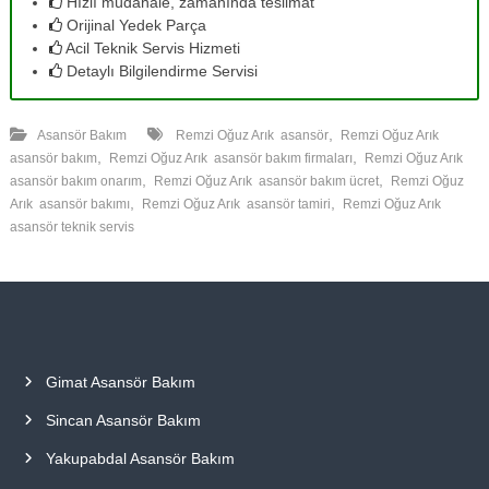
Hızlı müdahale, zamanında teslimat
Orijinal Yedek Parça
Acil Teknik Servis Hizmeti
Detaylı Bilgilendirme Servisi
,
Asansör Bakım
Remzi Oğuz Arık asansör
Remzi Oğuz Arık
,
,
asansör bakım
Remzi Oğuz Arık asansör bakım firmaları
Remzi Oğuz Arık
,
,
asansör bakım onarım
Remzi Oğuz Arık asansör bakım ücret
Remzi Oğuz
,
,
Arık asansör bakımı
Remzi Oğuz Arık asansör tamiri
Remzi Oğuz Arık
asansör teknik servis
Gimat Asansör Bakım
Sincan Asansör Bakım
Yakupabdal Asansör Bakım