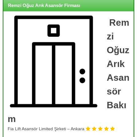
o
i
Remzi Oğuz Arık Asansör Firması
j
r
m
e
e
Rem
,
,
B
B
zi
a
a
k
k
ı
Oğuz
ı
m
,
m
Arık
O
,
n
R
a
Asan
r
e
ı
sör
v
m
i
,
T
Bakı
z
a
y
m
m
o
i
r
n
Fia Lift Asansör Limited Şirketi – Ankara
v
v
e