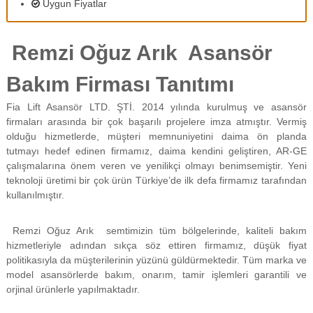
Uygun Fiyatlar
f
i
y
Remzi Oğuz Arık Asansör
a
t
a
Bakım Firması Tanıtımı
y
a
Fia Lift Asansör LTD. ŞTİ. 2014 yılında kurulmuş ve asansör
p
firmaları arasında bir çok başarılı projelere imza atmıştır. Vermiş
ı
l
olduğu hizmetlerde, müşteri memnuniyetini daima ön planda
m
tutmayı hedef edinen firmamız, daima kendini geliştiren, AR-GE
a
çalışmalarına önem veren ve yenilikçi olmayı benimsemiştir. Yeni
k
teknoloji üretimi bir çok ürün Türkiye’de ilk defa firmamız tarafından
t
kullanılmıştır.
a
d
ı
Remzi Oğuz Arık semtimizin tüm bölgelerinde, kaliteli bakım
r
hizmetleriyle adından sıkça söz ettiren firmamız, düşük fiyat
.
politikasıyla da müşterilerinin yüzünü güldürmektedir. Tüm marka ve
model asansörlerde bakım, onarım, tamir işlemleri garantili ve
orjinal ürünlerle yapılmaktadır.