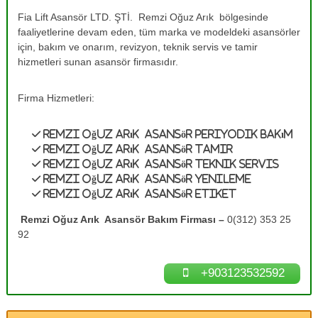
e
A
Fia Lift Asansör LTD. ŞTİ. Remzi Oğuz Arık bölgesinde
s
T
faaliyetlerine devam eden, tüm marka ve modeldeki asansörler
a
a
n
için, bakım ve onarım, revizyon, teknik servis ve tamir
m
s
hizmetleri sunan asansör firmasıdır.
ö
i
r
r
B
Firma Hizmetleri:
0
a
k
(
Remzi Oğuz Arık Asansör Periyodik Bakım
ı
3
m
Remzi Oğuz Arık Asansör Tamir
1
l
Remzi Oğuz Arık Asansör Teknik Servis
a
2
Remzi Oğuz Arık Asansör Yenileme
r
Remzi Oğuz Arık Asansör Etiket
)
ı
3
n
Remzi Oğuz Arık Asansör Bakım Firması –
0(312) 353 25
ı
5
92
z
3
d
2
e
+903123532592
n
5
e
9
y
2
i