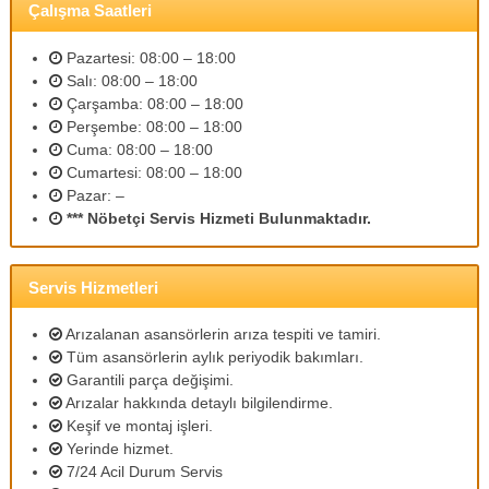
Çalışma Saatleri
m
l
i
Pazartesi: 08:00 – 18:00
p
Salı: 08:00 – 18:00
e
Çarşamba: 08:00 – 18:00
r
Perşembe: 08:00 – 18:00
s
Cuma: 08:00 – 18:00
o
n
Cumartesi: 08:00 – 18:00
e
Pazar: –
l
*** Nöbetçi Servis Hizmeti Bulunmaktadır.
l
e
r
Servis Hizmetleri
i
m
i
Arızalanan asansörlerin arıza tespiti ve tamiri.
z
Tüm asansörlerin aylık periyodik bakımları.
l
Garantili parça değişimi.
e
Arızalar hakkında detaylı bilgilendirme.
u
Keşif ve montaj işleri.
y
g
Yerinde hizmet.
u
7/24 Acil Durum Servis
n