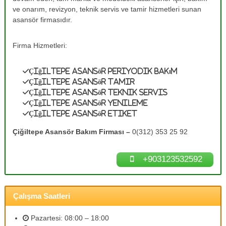
e
A
ve onarım, revizyon, teknik servis ve tamir hizmetleri sunan
s
T
asansör firmasıdır.
a
a
n
m
s
Firma Hizmetleri:
ö
i
r
r
B
Çiğiltepe Asansör Periyodik Bakım
0
a
Çiğiltepe Asansör Tamir
k
(
Çiğiltepe Asansör Teknik Servis
ı
3
Çiğiltepe Asansör Yenileme
m
Çiğiltepe Asansör Etiket
1
l
a
2
Çiğiltepe Asansör Bakım Firması –
0(312) 353 25 92
r
)
ı
3
n
+903123532592
ı
5
z
3
d
2
e
Çalışma Saatleri
n
5
e
9
y
Pazartesi: 08:00 – 18:00
2
i