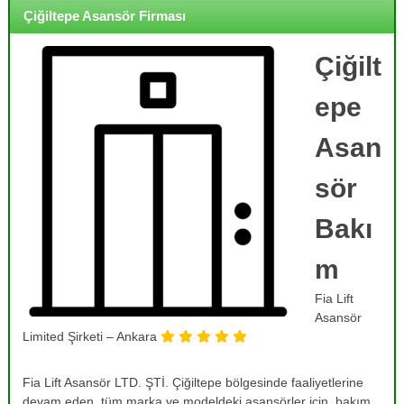
o
i
Çiğiltepe Asansör Firması
j
r
m
e
e
Çiğilt
,
,
B
B
epe
a
a
k
k
ı
Asan
ı
m
,
m
sör
O
,
n
R
a
Bakı
r
e
ı
m
v
m
i
,
Fia Lift
T
z
a
Asansör
y
m
Limited Şirketi – Ankara
o
i
r
n
v
Fia Lift Asansör LTD. ŞTİ. Çiğiltepe bölgesinde faaliyetlerine
v
e
devam eden, tüm marka ve modeldeki asansörler için, bakım