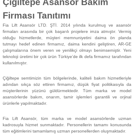
Çiğiltepe Asansör Bakım
f
i
Firması Tanıtımı
y
a
Fia Lift Asansör LTD. ŞTİ. 2014 yılında kurulmuş ve asansör
t
a
firmaları arasında bir çok başarılı projelere imza atmıştır. Vermiş
y
olduğu hizmetlerde, müşteri memnuniyetini daima ön planda
a
tutmayı hedef edinen firmamız, daima kendini geliştiren, AR-GE
p
çalışmalarına önem veren ve yenilikçi olmayı benimsemiştir. Yeni
ı
teknoloji üretimi bir çok ürün Türkiye’de ilk defa firmamız tarafından
l
kullanılmıştır.
m
a
k
Çiğiltepe semtimizin tüm bölgelerinde, kaliteli bakım hizmetleriyle
t
adından sıkça söz ettiren firmamız, düşük fiyat politikasıyla da
a
d
müşterilerinin yüzünü güldürmektedir. Tüm marka ve model
ı
asansörlerde bakım, onarım, tamir işlemleri garantili ve orjinal
r
ürünlerle yapılmaktadır.
.
Fia Lift Asansör, tüm marka ve model asansörlerde uzman
kadrosuyla hizmet sunmaktadır. Personellerin tamamı konusunda
tüm eğitimlerini tamamlamış uzman personellerden oluşmaktadır.