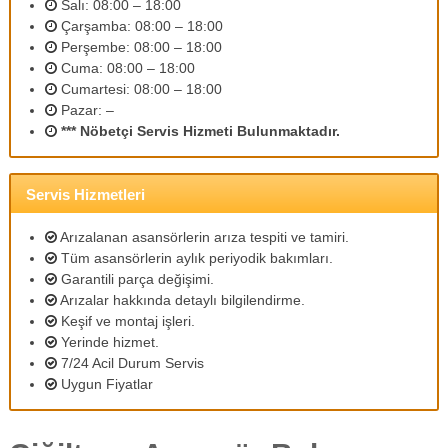
Salı: 08:00 – 18:00
m
Çarşamba: 08:00 – 18:00
l
Perşembe: 08:00 – 18:00
i
p
Cuma: 08:00 – 18:00
e
Cumartesi: 08:00 – 18:00
r
Pazar: –
s
*** Nöbetçi Servis Hizmeti Bulunmaktadır.
o
n
e
l
Servis Hizmetleri
l
e
Arızalanan asansörlerin arıza tespiti ve tamiri.
r
Tüm asansörlerin aylık periyodik bakımları.
i
Garantili parça değişimi.
m
Arızalar hakkında detaylı bilgilendirme.
i
z
Keşif ve montaj işleri.
l
Yerinde hizmet.
e
7/24 Acil Durum Servis
u
Uygun Fiyatlar
y
g
u
n