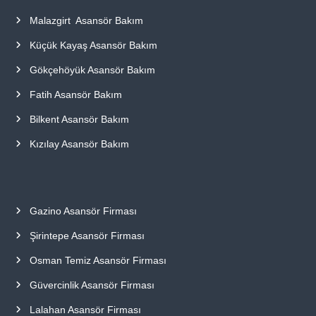
m
Malazgirt Asansör Bakım
l
i
Küçük Kayaş Asansör Bakım
p
e
Gökçehöyük Asansör Bakım
r
s
Fatih Asansör Bakım
o
n
Bilkent Asansör Bakım
e
l
Kızılay Asansör Bakım
l
e
r
i
m
Gazino Asansör Firması
i
z
Şirintepe Asansör Firması
l
e
Osman Temiz Asansör Firması
u
y
Güvercinlik Asansör Firması
g
u
Lalahan Asansör Firması
n