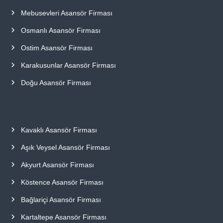
f
Mebusevleri Asansör Firması
i
y
Osmanlı Asansör Firması
a
t
Ostim Asansör Firması
a
y
Karakusunlar Asansör Firması
a
p
Doğu Asansör Firması
ı
l
m
a
k
Kavaklı Asansör Firması
t
a
Aşık Veysel Asansör Firması
d
ı
Akyurt Asansör Firması
r
.
Köstence Asansör Firması
Bağlariçi Asansör Firması
Kartaltepe Asansör Firması